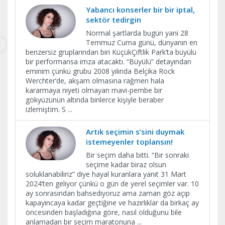
Yabancı konserler bir bir iptal,
sektör tedirgin
Normal şartlarda bugün yani 28
Temmuz Cuma günü, dünyanın en
benzersiz gruplarından biri KüçükÇiftlik Park’ta büyülü
bir performansa imza atacaktı. “Büyülü” detayından
eminim çünkü grubu 2008 yılında Belçika Rock
Werchter’de, akşam olmasına rağmen hala
kararmaya niyeti olmayan mavi-pembe bir
gökyüzünün altında binlerce kişiyle beraber
izlemiştim. S
...
Artık seçimin s’sini duymak
istemeyenler toplansın!
Bir seçim daha bitti. “Bir sonraki
seçime kadar biraz olsun
soluklanabiliriz” diye hayal kuranlara yanıt 31 Mart
2024’ten geliyor çünkü o gün de yerel seçimler var. 10
ay sonrasından bahsediyoruz ama zaman göz açıp
kapayıncaya kadar geçtiğine ve hazırlıklar da birkaç ay
öncesinden başladığına göre, nasıl olduğunu bile
anlamadan bir seçim maratonuna
...