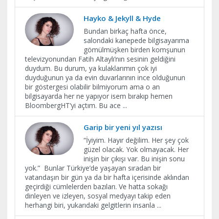
Hayko & Jekyll & Hyde
Bundan birkaç hafta önce,
salondaki kanepede bilgisayarıma
gömülmüşken birden komşunun
televizyonundan Fatih Altaylı’nın sesinin geldiğini
duydum. Bu durum, ya kulaklarımın çok iyi
duyduğunun ya da evin duvarlarının ince olduğunun
bir göstergesi olabilir bilmiyorum ama o an
bilgisayarda her ne yapıyor isem bırakıp hemen
BloombergHT’yi açtım. Bu ace
...
Garip bir yeni yıl yazısı
“İyiyim. Hayır değilim. Her şey çok
güzel olacak. Yok olmayacak. Her
inişin bir çıkışı var. Bu inişin sonu
yok.” Bunlar Türkiye’de yaşayan sıradan bir
vatandaşın bir gün ya da bir hafta içerisinde aklından
geçirdiği cümlelerden bazıları. Ve hatta sokağı
dinleyen ve izleyen, sosyal medyayı takip eden
herhangi biri, yukarıdaki gelgitlerin insanla
...