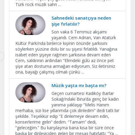
Türk rock müzik sahn
...
Sahnedeki sanatçıya neden
şişe fırlatılır?
Son vaka 6 Temmuz akşamı
yaşandı. Cem Adrian, Van Atatürk
Kültür Parkı’nda binlerce kişinin önünde şarkısını
söylerken yüzüne dolu bir su şişesi fırlatıldı. Yanağına
isabet eden şişeye rağmen şarkısına devam eden
Cem, saldırının ardından “Elimdeki gülü az önce pet
şişe atan dostuma armağan ediyorum. Siz iletirsiniz
ona, bayağı çalışmış olmalı çünkü
...
Müzik yaşta mı başta mı?
Geçen cumartesi Kadıköy Barlar
Sokağı’ndaki Bina’da genç bir kadın
yanıma yaklaşıp “Melis Hanım
merhaba, sizi lise yıllarımda çok dinledim” dedi tatlı bir
şekilde. Teşekkür edip “E dinlemeye devam edin,
konserlerime gelin” dedim. “Tamam” dedi,
“geleceğim.” Bu karşılaşma bana kısa bir süre önce
başka bir dinleyiciden gelen bir mesajı hatırlattı: “Ya
...