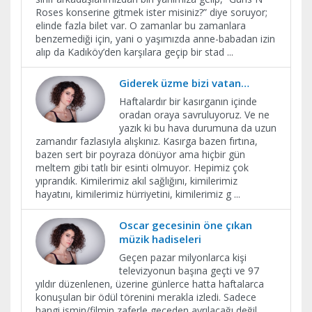
Roses konserine gitmek ister misiniz?” diye soruyor;
elinde fazla bilet var. O zamanlar bu zamanlara
benzemediği için, yani o yaşımızda anne-babadan izin
alıp da Kadıköy’den karşılara geçip bir stad
...
Giderek üzme bizi vatan…
Haftalardır bir kasırganın içinde
oradan oraya savruluyoruz. Ve ne
yazık ki bu hava durumuna da uzun
zamandır fazlasıyla alışkınız. Kasırga bazen fırtına,
bazen sert bir poyraza dönüyor ama hiçbir gün
meltem gibi tatlı bir esinti olmuyor. Hepimiz çok
yıprandık. Kimilerimiz akıl sağlığını, kimilerimiz
hayatını, kimilerimiz hürriyetini, kimilerimiz g
...
Oscar gecesinin öne çıkan
müzik hadiseleri
Geçen pazar milyonlarca kişi
televizyonun başına geçti ve 97
yıldır düzenlenen, üzerine günlerce hatta haftalarca
konuşulan bir ödül törenini merakla izledi. Sadece
hangi ismin/filmin zaferle geceden ayrılacağı değil,