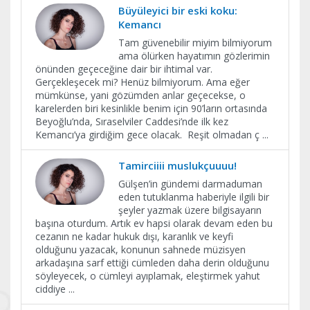
Büyüleyici bir eski koku:
Kemancı
Tam güvenebilir miyim bilmiyorum
ama ölürken hayatımın gözlerimin
önünden geçeceğine dair bir ihtimal var.
Gerçekleşecek mi? Henüz bilmiyorum. Ama eğer
mümkünse, yani gözümden anlar geçecekse, o
karelerden biri kesinlikle benim için 90’ların ortasında
Beyoğlu’nda, Sıraselviler Caddesi’nde ilk kez
Kemancı’ya girdiğim gece olacak. Reşit olmadan ç
...
Tamirciiii muslukçuuuu!
Gülşen’in gündemi darmaduman
eden tutuklanma haberiyle ilgili bir
şeyler yazmak üzere bilgisayarın
başına oturdum. Artık ev hapsi olarak devam eden bu
cezanın ne kadar hukuk dışı, karanlık ve keyfi
olduğunu yazacak, konunun sahnede müzisyen
arkadaşına sarf ettiği cümleden daha derin olduğunu
söyleyecek, o cümleyi ayıplamak, eleştirmek yahut
ciddiye
...