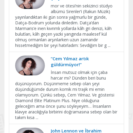
mor ve ötesi’nin sekizinci stüdyo
albümü Sirenler’i (Rakun Müzik)
yayınlandıktan iki gün sonra yağmurlu bir günde,
Datça-Bodrum yolunda dinledim. Datça’dan
Marmaris’e inen kıvrımlı yollarda kâh gri denizi, kâh
bulutları, kâh geçen yazki yangında maalesef kül
olmuş ormanları arşınlarken uzun zamandır
hissetmediğim bir şeyi hatırladım: Sevdiğim bir g
...
“Cem Yılmaz artık
güldürmüyor!”
İnsan mutsuz olmak için çaba
harcar mı? Dünden beri bunu
düşünüyorum. Düşünmeme sebep olan şeyi
düşündüğümde durum komik mi trajik mi emin
olamıyorum. Çünkü sebep, Cem Yılmaz. Ve gösterisi
Diamond Elite Platinum Plus. Niye olduğuna
geleceğim ama önce şunu söyleyeyim… İnsanların
klavye aracılığıyla birbirini doğramasına sebep olan bir
takım kısa
...
John Lennon ve İbrahim