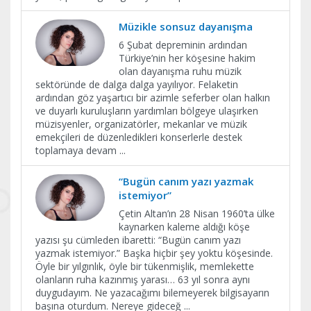
Müzikle sonsuz dayanışma
6 Şubat depreminin ardından
Türkiye’nin her köşesine hakim
olan dayanışma ruhu müzik
sektöründe de dalga dalga yayılıyor. Felaketin
ardından göz yaşartıcı bir azimle seferber olan halkın
ve duyarlı kuruluşların yardımları bölgeye ulaşırken
müzisyenler, organizatörler, mekanlar ve müzik
emekçileri de düzenledikleri konserlerle destek
toplamaya devam
...
“Bugün canım yazı yazmak
istemiyor”
Çetin Altan’ın 28 Nisan 1960’ta ülke
kaynarken kaleme aldığı köşe
yazısı şu cümleden ibaretti: “Bugün canım yazı
yazmak istemiyor.” Başka hiçbir şey yoktu köşesinde.
Öyle bir yılgınlık, öyle bir tükenmişlik, memlekette
olanların ruha kazınmış yarası… 63 yıl sonra aynı
duygudayım. Ne yazacağımı bilemeyerek bilgisayarın
başına oturdum. Nereye gideceğ
...