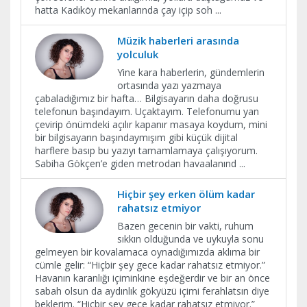
hatta Kadıköy mekanlarında çay içip soh
...
Müzik haberleri arasında
yolculuk
Yine kara haberlerin, gündemlerin
ortasında yazı yazmaya
çabaladığımız bir hafta… Bilgisayarın daha doğrusu
telefonun başındayım. Uçaktayım. Telefonumu yan
çevirip önümdeki açılır kapanır masaya koydum, mini
bir bilgisayarın başındaymışım gibi küçük dijital
harflere basıp bu yazıyı tamamlamaya çalışıyorum.
Sabiha Gökçen’e giden metrodan havaalanınd
...
Hiçbir şey erken ölüm kadar
rahatsız etmiyor
Bazen gecenin bir vakti, ruhum
sıkkın olduğunda ve uykuyla sonu
gelmeyen bir kovalamaca oynadığımızda aklıma bir
cümle gelir: “Hiçbir şey gece kadar rahatsız etmiyor.”
Havanın karanlığı içiminkine eşdeğerdir ve bir an önce
sabah olsun da aydınlık gökyüzü içimi ferahlatsın diye
beklerim. “Hiçbir şey gece kadar rahatsız etmiyor.”