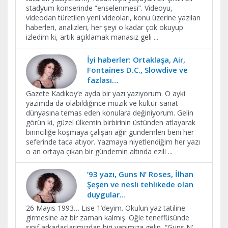
stadyum konserinde “enselenmesi”. Videoyu,
videodan türetilen yeni videoları, konu üzerine yazılan
haberleri, analizleri, her şeyi o kadar çok okuyup
izledim ki, artık açıklamak manasız geli
...
İyi haberler: Ortaklaşa, Air,
Fontaines D.C., Slowdive ve
fazlası…
Gazete Kadıköy’e ayda bir yazı yazıyorum. O ayki
yazımda da olabildiğince müzik ve kültür-sanat
dünyasına temas eden konulara değiniyorum. Gelin
görün ki, güzel ülkemin birbirinin üstünden atlayarak
birinciliğe koşmaya çalışan ağır gündemleri beni her
seferinde taca atıyor. Yazmaya niyetlendiğim her yazı
o an ortaya çıkan bir gündemin altında ezili
...
’93 yazı, Guns N’ Roses, İlhan
Şeşen ve nesli tehlikede olan
duygular…
26 Mayıs 1993… Lise 1’deyim. Okulun yaz tatiline
girmesine az bir zaman kalmış. Öğle teneffüsünde
sınıf arkadaşlarımızdan biri yanımıza gelip, “Guns N’