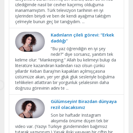
izlediğimde nasıl bir cevher kaçırmış olduğuma
inanamamıştım. Türk televizyon tarihinin en iyi
işlerinden biriydi ve ben de kendi ayağıma taktığım
çelmeyle bunun geç bir tanığıydım.
...
Kadınların çileli görevi: “Erkek
dadılığı”
“Bu yaz öğrendiğin en iyi şey
nedir?” diye sorsanız, yanıtım tek
kelime olur: “Mankeeping.” Allah bu kelimeyi bulup da
literatüre kazandıran kadından razı olsun çünkü
yıllardır Keban Barajı’nın kapakları açılmışçasına
üstümüze akan, yer yer gluk gluk sesleriyle boğulma
tehlikeleri atlattıran bir yorgunluk şelalesinin daha
doğrusu görevinin adını te
...
Gülümseyin! Birazdan dünyaya
rezil olacaksınız
Son bir haftadır Instagram
akışımda önüme düşen tek bir
video var. (Yazıyı Türkiye gündeminden bağımsız
tutarak yazıyorum.) Yasak ilişki yaşayan bir çiftin bir