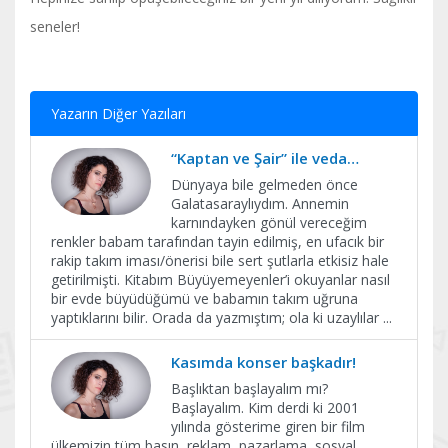
seneler!
Yazarın Diğer Yazıları
“Kaptan ve Şair” ile veda…
Dünyaya bile gelmeden önce
Galatasaraylıydım. Annemin
karnındayken gönül vereceğim
renkler babam tarafından tayin edilmiş, en ufacık bir
rakip takım iması/önerisi bile sert şutlarla etkisiz hale
getirilmişti. Kitabım Büyüyemeyenler’i okuyanlar nasıl
bir evde büyüdüğümü ve babamın takım uğruna
yaptıklarını bilir. Orada da yazmıştım; ola ki uzaylılar
...
Kasımda konser başkadır!
Başlıktan başlayalım mı?
Başlayalım. Kim derdi ki 2001
yılında gösterime giren bir film
ülkemizin tüm basın, reklam, pazarlama, sosyal