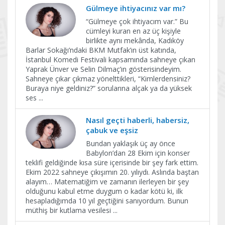
Gülmeye ihtiyacınız var mı?
“Gülmeye çok ihtiyacım var.” Bu
cümleyi kuran en az üç kişiyle
birlikte aynı mekânda, Kadıköy
Barlar Sokağı’ndaki BKM Mutfak’ın üst katında,
İstanbul Komedi Festivali kapsamında sahneye çıkan
Yaprak Ünver ve Selin Dilmaç’ın gösterisindeyim.
Sahneye çıkar çıkmaz yönelttikleri, “Kimlerdensiniz?
Buraya niye geldiniz?” sorularına alçak ya da yüksek
ses
...
Nasıl geçti haberli, habersiz,
çabuk ve eşsiz
Bundan yaklaşık üç ay önce
Babylon’dan 28 Ekim için konser
teklifi geldiğinde kısa süre içerisinde bir şey fark ettim.
Ekim 2022 sahneye çıkışımın 20. yılıydı. Aslında baştan
alayım… Matematiğim ve zamanın ilerleyen bir şey
olduğunu kabul etme duygum o kadar kötü ki, ilk
hesapladığımda 10 yıl geçtiğini sanıyordum. Bunun
müthiş bir kutlama vesilesi
...