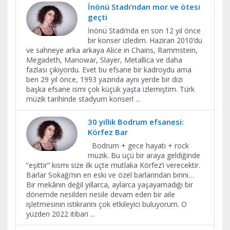
İnönü Stadı’ndan mor ve ötesi
geçti
İnönü Stadı’nda en son 12 yıl önce
bir konser izledim. Haziran 2010’du
ve sahneye arka arkaya Alice in Chains, Rammstein,
Megadeth, Manowar, Slayer, Metallica ve daha
fazlası çıkıyordu. Evet bu efsane bir kadroydu ama
ben 29 yıl önce, 1993 yazında aynı yerde bir dizi
başka efsane ismi çok küçük yaşta izlemiştim. Türk
müzik tarihinde stadyum konserl
...
30 yıllık Bodrum efsanesi:
Körfez Bar
Bodrum + gece hayatı + rock
müzik. Bu üçü bir araya geldiğinde
“eşittir” kısmı size ilk üçte mutlaka Körfez’i verecektir.
Barlar Sokağı’nın en eski ve özel barlarından birini…
Bir mekânın değil yıllarca, aylarca yaşayamadığı bir
dönemde nesilden nesile devam eden bir aile
işletmesinin istikrarını çok etkileyici buluyorum. O
yüzden 2022 itibari
...