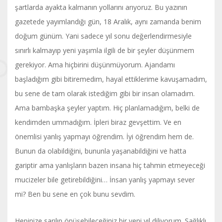
şartlarda ayakta kalmanın yollarını arıyoruz. Bu yazının
gazetede yayımlandığı gün, 18 Aralık, aynı zamanda benim
doğum günüm. Yani sadece yıl sonu değerlendirmesiyle
sınırlı kalmayıp yeni yaşımla ilgili de bir şeyler düşünmem
gerekiyor. Ama hiçbirini düşünmüyorum. Ajandamı
başladığım gibi bitiremedim, hayal ettiklerime kavuşamadım,
bu sene de tam olarak istediğim gibi bir insan olamadım.
Ama bambaşka şeyler yaptım. Hiç planlamadığım, belki de
kendimden ummadığım. İpleri biraz gevşettim. Ve en
önemlisi yanlış yapmayı öğrendim. İyi öğrendim hem de.
Bunun da olabildiğini, bununla yaşanabildiğini ve hatta
gariptir ama yanlışların bazen insana hiç tahmin etmeyeceği
mucizeler bile getirebildiğini… İnsan yanlış yapmayı sever
mi? Ben bu sene en çok bunu sevdim.
Hepinize sarılıp öpüşebileceğiniz bir yeni yıl diliyorum. Sağlıklı