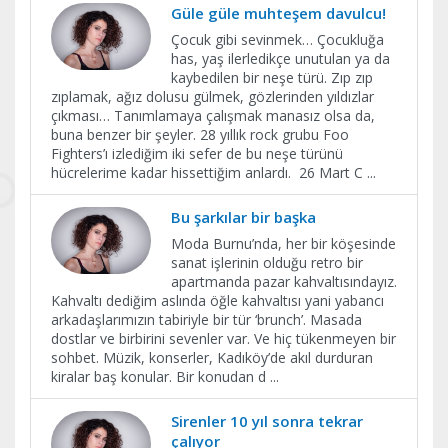
Güle güle muhteşem davulcu!
Çocuk gibi sevinmek… Çocukluğa
has, yaş ilerledikçe unutulan ya da
kaybedilen bir neşe türü. Zıp zıp
zıplamak, ağız dolusu gülmek, gözlerinden yıldızlar
çıkması… Tanımlamaya çalışmak manasız olsa da,
buna benzer bir şeyler. 28 yıllık rock grubu Foo
Fighters’ı izlediğim iki sefer de bu neşe türünü
hücrelerime kadar hissettiğim anlardı. 26 Mart C
...
Bu şarkılar bir başka
Moda Burnu’nda, her bir köşesinde
sanat işlerinin olduğu retro bir
apartmanda pazar kahvaltısındayız.
Kahvaltı dediğim aslında öğle kahvaltısı yani yabancı
arkadaşlarımızın tabiriyle bir tür ‘brunch’. Masada
dostlar ve birbirini sevenler var. Ve hiç tükenmeyen bir
sohbet. Müzik, konserler, Kadıköy’de akıl durduran
kiralar baş konular. Bir konudan d
...
Sirenler 10 yıl sonra tekrar
çalıyor