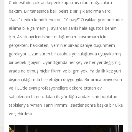
Caddesi’nde çoktan kepenk kapatmış olan mağazalara
baktım. Bir tanesinde belli belirsiz bir ışıklandırma vardı.
“Aaa!” dedim kendi kendime, “Yılbaşı!” O ışıkları görene kadar
aklıma bile gelmemiş, aylardan sanki hala ağustos benim
için. Aralık ayı içerisinde olduğumuzu kavramam için
gerçekten, hakikaten, ‘yeminle’ birkaç saniye düşünmem
gerekiyor. Uzun süren bir otobüs yolculuğunda uyuyakalmış
bir bebek gibiyim. Uyandığımda her şey ve her yer değişmiş;
arada ne olmuş hiçbir fikrim ve bilgim yok. Ya da ilk kez yurt
dışına çıktığımda hissettiğim duygu gibi. Bir araca biniyorsun
ve TLC’de evini profesyonellere dekore ettiren ev
sahiplerinin biten odaları ilk gördüğü andaki sinir hoplatan
tepkileriyle ‘Aman Tanrıııımmm’…saatler sonra başka bir ülke
ve şehirdesin.