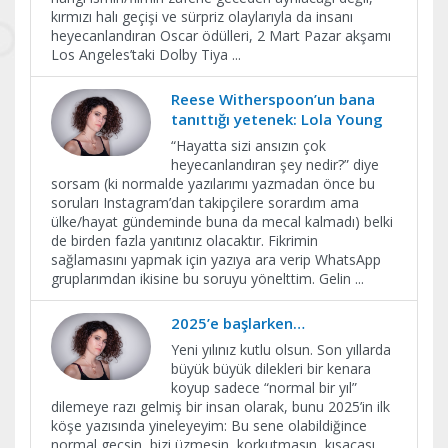
kırmızı halı geçişi ve sürpriz olaylarıyla da insanı
heyecanlandıran Oscar ödülleri, 2 Mart Pazar akşamı
Los Angeles’taki Dolby Tiya
...
Reese Witherspoon’un bana
tanıttığı yetenek: Lola Young
“Hayatta sizi ansızın çok
heyecanlandıran şey nedir?” diye
sorsam (ki normalde yazılarımı yazmadan önce bu
soruları Instagram’dan takipçilere sorardım ama
ülke/hayat gündeminde buna da mecal kalmadı) belki
de birden fazla yanıtınız olacaktır. Fikrimin
sağlamasını yapmak için yazıya ara verip WhatsApp
gruplarımdan ikisine bu soruyu yönelttim. Gelin
...
2025’e başlarken…
Yeni yılınız kutlu olsun. Son yıllarda
büyük büyük dilekleri bir kenara
koyup sadece “normal bir yıl”
dilemeye razı gelmiş bir insan olarak, bunu 2025’in ilk
köşe yazısında yineleyeyim: Bu sene olabildiğince
normal geçsin, bizi üzmesin, korkutmasın, kısacası