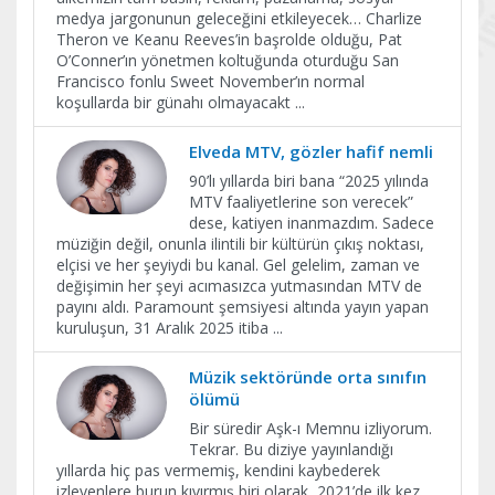
medya jargonunun geleceğini etkileyecek… Charlize
Theron ve Keanu Reeves’in başrolde olduğu, Pat
O’Conner’ın yönetmen koltuğunda oturduğu San
Francisco fonlu Sweet November’ın normal
koşullarda bir günahı olmayacakt
...
Elveda MTV, gözler hafif nemli
90’lı yıllarda biri bana “2025 yılında
MTV faaliyetlerine son verecek”
dese, katiyen inanmazdım. Sadece
müziğin değil, onunla ilintili bir kültürün çıkış noktası,
elçisi ve her şeyiydi bu kanal. Gel gelelim, zaman ve
değişimin her şeyi acımasızca yutmasından MTV de
payını aldı. Paramount şemsiyesi altında yayın yapan
kuruluşun, 31 Aralık 2025 itiba
...
Müzik sektöründe orta sınıfın
ölümü
Bir süredir Aşk-ı Memnu izliyorum.
Tekrar. Bu diziye yayınlandığı
yıllarda hiç pas vermemiş, kendini kaybederek
izleyenlere burun kıvırmış biri olarak, 2021’de ilk kez