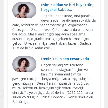
Evimiz oldun ve bizi büyüttün,
hoşçakal Babbo…
Bağdat Caddesi’nde, ona paralel
devam eden ve dik inen sokaklarda
cafe, restoran ve barlar mantar gibi çoğalmadan
önce, yani 12 sene evvel, Çiftehavuzlar’da bir pizzacı-
bar açıldı. Masal anlatır gibi başladım söze ama
düşününce, o günler artık gerçekten bir masal gibi
geliyor. Ülke, şehir, ilçe, semt, iklim, bizler… Sadece
12 yılda bile o kadar çok
...
Deniz Tekin’den cesur veda
Geçen salı akşamı telefona
uzandım, Instagram’ı açtım ve
karşıma inanamadığım bir
paylaşım çıktı. Şarkılarıyla milyonlarca kişiye ulaşan
genç müzisyen Deniz Tekin, müziği daha doğrusu
müzik sektörünü bıraktığını açıklıyordu. “Sevgili
dinleyici” diye başlıyordu sözlerine, “2015-2024 arası
süren yolculuğun jübilesi Dorock XL konserimiz oldu.
Bu süreç
...