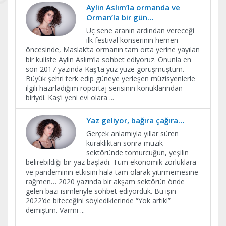
Aylin Aslım’la ormanda ve
Orman’la bir gün…
Üç sene aranın ardından vereceği
ilk festival konserinin hemen
öncesinde, Maslak’ta ormanın tam orta yerine yayılan
bir kuliste Aylin Aslım’la sohbet ediyoruz. Onunla en
son 2017 yazında Kaş’ta yüz yüze görüşmüştüm.
Büyük şehri terk edip güneye yerleşen müzisyenlerle
ilgili hazırladığım röportaj serisinin konuklarından
biriydi. Kaş’ı yeni evi olara
...
Yaz geliyor, bağıra çağıra…
Gerçek anlamıyla yıllar süren
kuraklıktan sonra müzik
sektöründe tomurcuğun, yeşilin
belirebildiği bir yaz başladı. Tüm ekonomik zorluklara
ve pandeminin etkisini hala tam olarak yitirmemesine
rağmen… 2020 yazında bir akşam sektörün önde
gelen bazı isimleriyle sohbet ediyorduk. Bu işin
2022’de biteceğini söylediklerinde “Yok artık!”
demiştim. Varmı
...