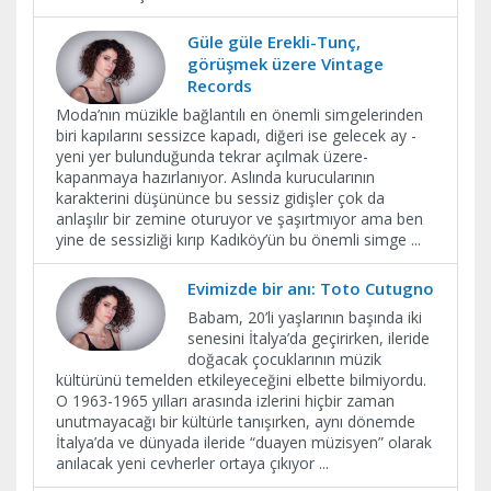
Güle güle Erekli-Tunç,
görüşmek üzere Vintage
Records
Moda’nın müzikle bağlantılı en önemli simgelerinden
biri kapılarını sessizce kapadı, diğeri ise gelecek ay -
yeni yer bulunduğunda tekrar açılmak üzere-
kapanmaya hazırlanıyor. Aslında kurucularının
karakterini düşününce bu sessiz gidişler çok da
anlaşılır bir zemine oturuyor ve şaşırtmıyor ama ben
yine de sessizliği kırıp Kadıköy’ün bu önemli simge
...
Evimizde bir anı: Toto Cutugno
Babam, 20’li yaşlarının başında iki
senesini İtalya’da geçirirken, ileride
doğacak çocuklarının müzik
kültürünü temelden etkileyeceğini elbette bilmiyordu.
O 1963-1965 yılları arasında izlerini hiçbir zaman
unutmayacağı bir kültürle tanışırken, aynı dönemde
İtalya’da ve dünyada ileride “duayen müzisyen” olarak
anılacak yeni cevherler ortaya çıkıyor
...