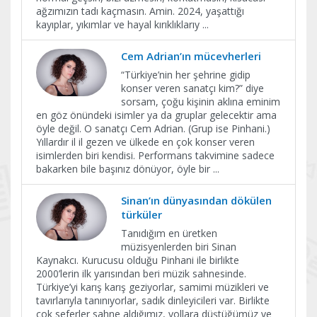
ağzımızın tadı kaçmasın. Amin. 2024, yaşattığı
kayıplar, yıkımlar ve hayal kırıklıklarıy
...
Cem Adrian’ın mücevherleri
“Türkiye’nin her şehrine gidip
konser veren sanatçı kim?” diye
sorsam, çoğu kişinin aklına eminim
en göz önündeki isimler ya da gruplar gelecektir ama
öyle değil. O sanatçı Cem Adrian. (Grup ise Pinhani.)
Yıllardır il il gezen ve ülkede en çok konser veren
isimlerden biri kendisi. Performans takvimine sadece
bakarken bile başınız dönüyor, öyle bir
...
Sinan’ın dünyasından dökülen
türküler
Tanıdığım en üretken
müzisyenlerden biri Sinan
Kaynakcı. Kurucusu olduğu Pinhani ile birlikte
2000’lerin ilk yarısından beri müzik sahnesinde.
Türkiye’yi karış karış geziyorlar, samimi müzikleri ve
tavırlarıyla tanınıyorlar, sadık dinleyicileri var. Birlikte
çok seferler sahne aldığımız, yollara düştüğümüz ve