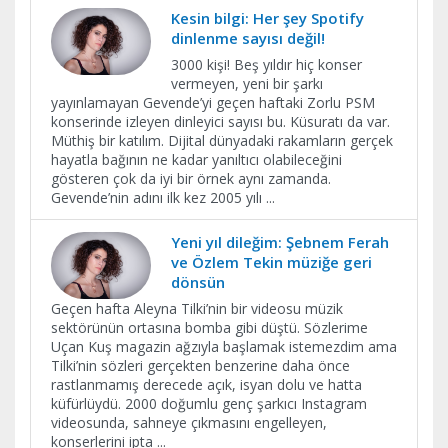
Kesin bilgi: Her şey Spotify
dinlenme sayısı değil!
3000 kişi! Beş yıldır hiç konser
vermeyen, yeni bir şarkı
yayınlamayan Gevende’yi geçen haftaki Zorlu PSM
konserinde izleyen dinleyici sayısı bu. Küsuratı da var.
Müthiş bir katılım. Dijital dünyadaki rakamların gerçek
hayatla bağının ne kadar yanıltıcı olabileceğini
gösteren çok da iyi bir örnek aynı zamanda.
Gevende’nin adını ilk kez 2005 yılı
...
Yeni yıl dileğim: Şebnem Ferah
ve Özlem Tekin müziğe geri
dönsün
Geçen hafta Aleyna Tilki’nin bir videosu müzik
sektörünün ortasına bomba gibi düştü. Sözlerime
Uçan Kuş magazin ağzıyla başlamak istemezdim ama
Tilki’nin sözleri gerçekten benzerine daha önce
rastlanmamış derecede açık, isyan dolu ve hatta
küfürlüydü. 2000 doğumlu genç şarkıcı Instagram
videosunda, sahneye çıkmasını engelleyen,
konserlerini ipta
...