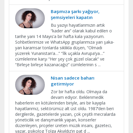
Başımıza şarkı yağıyor,
şemsiyeleri kapatın
Bu yazıyı hayatlarımızın artık
“kader anı” olarak kabul edilen o
tarihe yani 14 Mayıs’a bir hafta kala yazıyorum.
Sohbetlerimize ve WhatsApp gruplarımıza yarı şaka-
yarı karamsar tonlarda sıklıkla düşen, “Olmadı
yüzerek Yunanistan’a…” “İlk uçakla Avrupa’ya…”
cümlelerine karşı “Her şey çok güzel olacak” ve
“Birleşe birleşe kazanacağız” cümlelerinin s
...
Nisan sadece baharı
getirmiyor
Zor bir hafta oldu. Olmaya da
devam ediyor. Beklenmedik
haberlerin en kötülerinden biriyle, ani bir kayıpla
hayatlarımız, sektörümüz alt üst oldu. 1987’den beri
dergilerde, gazetelerde yazan, çok çeşitli mecralarda
yöneticilik ve danışmanlık yapan, konserler
düzenleyen, projeler üreten müzik insanı, gazeteci,
yazar, psikolog Tolga Akyıldız’ın pat d
...