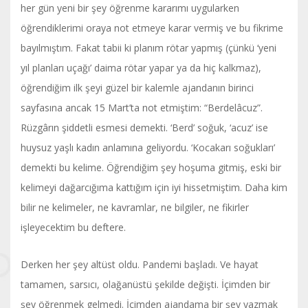
her gün yeni bir şey öğrenme kararımı uygularken
öğrendiklerimi oraya not etmeye karar vermiş ve bu fikrime
bayılmıştım. Fakat tabii ki planım rötar yapmış (çünkü ‘yeni
yıl planları uçağı’ daima rötar yapar ya da hiç kalkmaz),
öğrendiğim ilk şeyi güzel bir kalemle ajandanın birinci
sayfasına ancak 15 Mart’ta not etmiştim: “Berdelâcuz”.
Rüzgârın şiddetli esmesi demekti. ‘Berd’ soğuk, ‘acuz’ ise
huysuz yaşlı kadın anlamına geliyordu. ‘Kocakarı soğukları’
demekti bu kelime. Öğrendiğim şey hoşuma gitmiş, eski bir
kelimeyi dağarcığıma kattığım için iyi hissetmiştim. Daha kim
bilir ne kelimeler, ne kavramlar, ne bilgiler, ne fikirler
işleyecektim bu deftere.
Derken her şey altüst oldu. Pandemi başladı. Ve hayat
tamamen, sarsıcı, olağanüstü şekilde değişti. İçimden bir
şey öğrenmek gelmedi. İçimden ajandama bir şey yazmak