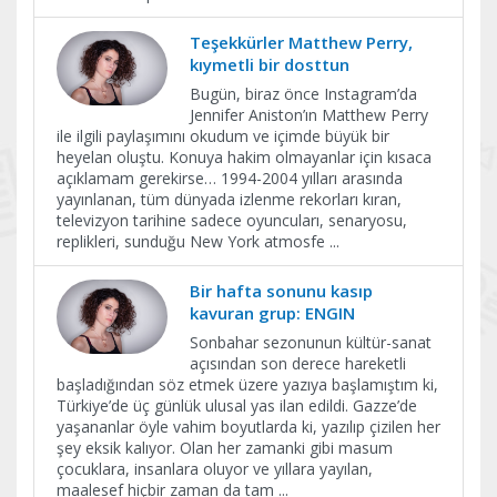
Teşekkürler Matthew Perry,
kıymetli bir dosttun
Bugün, biraz önce Instagram’da
Jennifer Aniston’ın Matthew Perry
ile ilgili paylaşımını okudum ve içimde büyük bir
heyelan oluştu. Konuya hakim olmayanlar için kısaca
açıklamam gerekirse… 1994-2004 yılları arasında
yayınlanan, tüm dünyada izlenme rekorları kıran,
televizyon tarihine sadece oyuncuları, senaryosu,
replikleri, sunduğu New York atmosfe
...
Bir hafta sonunu kasıp
kavuran grup: ENGIN
Sonbahar sezonunun kültür-sanat
açısından son derece hareketli
başladığından söz etmek üzere yazıya başlamıştım ki,
Türkiye’de üç günlük ulusal yas ilan edildi. Gazze’de
yaşananlar öyle vahim boyutlarda ki, yazılıp çizilen her
şey eksik kalıyor. Olan her zamanki gibi masum
çocuklara, insanlara oluyor ve yıllara yayılan,
maalesef hiçbir zaman da tam
...