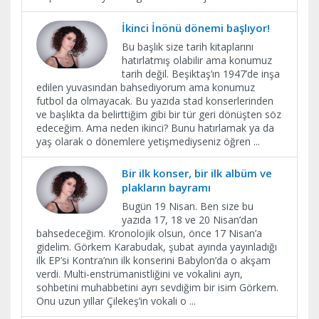
İkinci İnönü dönemi başlıyor!
Bu başlık size tarih kitaplarını
hatırlatmış olabilir ama konumuz
tarih değil. Beşiktaş’ın 1947’de inşa
edilen yuvasından bahsediyorum ama konumuz
futbol da olmayacak. Bu yazıda stad konserlerinden
ve başlıkta da belirttiğim gibi bir tür geri dönüşten söz
edeceğim. Ama neden ikinci? Bunu hatırlamak ya da
yaş olarak o dönemlere yetişmediyseniz öğren
...
Bir ilk konser, bir ilk albüm ve
plakların bayramı
Bugün 19 Nisan. Ben size bu
yazıda 17, 18 ve 20 Nisan’dan
bahsedeceğim. Kronolojik olsun, önce 17 Nisan’a
gidelim. Görkem Karabudak, şubat ayında yayınladığı
ilk EP’si Kontra’nın ilk konserini Babylon’da o akşam
verdi. Multi-enstrümanistliğini ve vokalini ayrı,
sohbetini muhabbetini ayrı sevdiğim bir isim Görkem.
Onu uzun yıllar Çilekeş’in vokali o
...