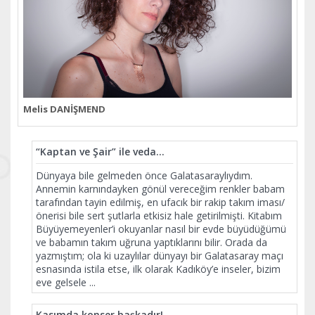
Melis DANİŞMEND
“Kaptan ve Şair” ile veda…
Dünyaya bile gelmeden önce Galatasaraylıydım.
Annemin karnındayken gönül vereceğim renkler babam
tarafından tayin edilmiş, en ufacık bir rakip takım iması/
önerisi bile sert şutlarla etkisiz hale getirilmişti. Kitabım
Büyüyemeyenler’i okuyanlar nasıl bir evde büyüdüğümü
ve babamın takım uğruna yaptıklarını bilir. Orada da
yazmıştım; ola ki uzaylılar dünyayı bir Galatasaray maçı
esnasında istila etse, ilk olarak Kadıköy’e inseler, bizim
eve gelsele
...
Kasımda konser başkadır!