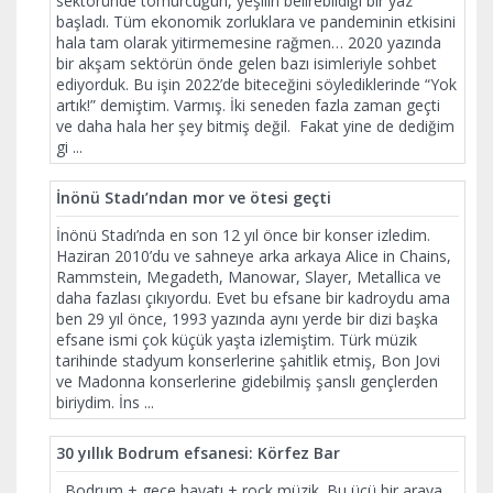
sektöründe tomurcuğun, yeşilin belirebildiği bir yaz
başladı. Tüm ekonomik zorluklara ve pandeminin etkisini
hala tam olarak yitirmemesine rağmen… 2020 yazında
bir akşam sektörün önde gelen bazı isimleriyle sohbet
ediyorduk. Bu işin 2022’de biteceğini söylediklerinde “Yok
artık!” demiştim. Varmış. İki seneden fazla zaman geçti
ve daha hala her şey bitmiş değil. Fakat yine de dediğim
gi
...
İnönü Stadı’ndan mor ve ötesi geçti
İnönü Stadı’nda en son 12 yıl önce bir konser izledim.
Haziran 2010’du ve sahneye arka arkaya Alice in Chains,
Rammstein, Megadeth, Manowar, Slayer, Metallica ve
daha fazlası çıkıyordu. Evet bu efsane bir kadroydu ama
ben 29 yıl önce, 1993 yazında aynı yerde bir dizi başka
efsane ismi çok küçük yaşta izlemiştim. Türk müzik
tarihinde stadyum konserlerine şahitlik etmiş, Bon Jovi
ve Madonna konserlerine gidebilmiş şanslı gençlerden
biriydim. İns
...
30 yıllık Bodrum efsanesi: Körfez Bar
Bodrum + gece hayatı + rock müzik. Bu üçü bir araya