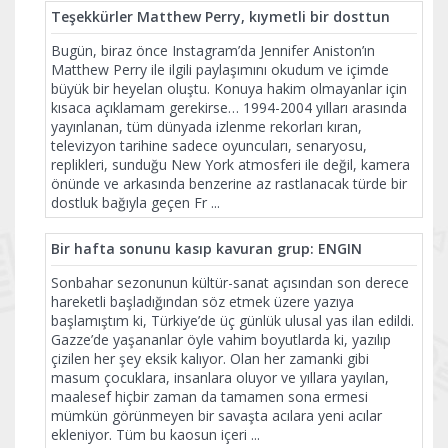
Teşekkürler Matthew Perry, kıymetli bir dosttun
Bugün, biraz önce Instagram’da Jennifer Aniston’ın
Matthew Perry ile ilgili paylaşımını okudum ve içimde
büyük bir heyelan oluştu. Konuya hakim olmayanlar için
kısaca açıklamam gerekirse… 1994-2004 yılları arasında
yayınlanan, tüm dünyada izlenme rekorları kıran,
televizyon tarihine sadece oyuncuları, senaryosu,
replikleri, sunduğu New York atmosferi ile değil, kamera
önünde ve arkasında benzerine az rastlanacak türde bir
dostluk bağıyla geçen Fr
...
Bir hafta sonunu kasıp kavuran grup: ENGIN
Sonbahar sezonunun kültür-sanat açısından son derece
hareketli başladığından söz etmek üzere yazıya
başlamıştım ki, Türkiye’de üç günlük ulusal yas ilan edildi.
Gazze’de yaşananlar öyle vahim boyutlarda ki, yazılıp
çizilen her şey eksik kalıyor. Olan her zamanki gibi
masum çocuklara, insanlara oluyor ve yıllara yayılan,
maalesef hiçbir zaman da tamamen sona ermesi
mümkün görünmeyen bir savaşta acılara yeni acılar
ekleniyor. Tüm bu kaosun içeri
...