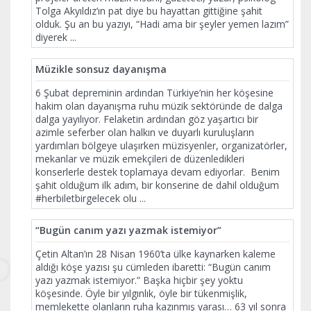
Tolga Akyıldız’ın pat diye bu hayattan gittiğine şahit
olduk. Şu an bu yazıyı, “Hadi ama bir şeyler yemen lazım”
diyerek
...
Müzikle sonsuz dayanışma
6 Şubat depreminin ardından Türkiye’nin her köşesine
hakim olan dayanışma ruhu müzik sektöründe de dalga
dalga yayılıyor. Felaketin ardından göz yaşartıcı bir
azimle seferber olan halkın ve duyarlı kuruluşların
yardımları bölgeye ulaşırken müzisyenler, organizatörler,
mekanlar ve müzik emekçileri de düzenledikleri
konserlerle destek toplamaya devam ediyorlar. Benim
şahit olduğum ilk adım, bir konserine de dahil olduğum
#herbiletbirgelecek olu
...
“Bugün canım yazı yazmak istemiyor”
Çetin Altan’ın 28 Nisan 1960’ta ülke kaynarken kaleme
aldığı köşe yazısı şu cümleden ibaretti: “Bugün canım
yazı yazmak istemiyor.” Başka hiçbir şey yoktu
köşesinde. Öyle bir yılgınlık, öyle bir tükenmişlik,
memlekette olanların ruha kazınmış yarası… 63 yıl sonra