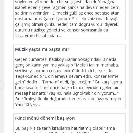
söylerken yüzüne dolu bir su şişesi fırlatıldı. Yanağına
isabet eden şişeye rağmen şarkısına devam eden Cem,
saldırının ardından “Elimdeki gülü az önce pet şişe atan
dostuma armağan ediyorum. Siz iletirsiniz ona, bayağı
çalışmış olmalı çünkü hedefi tam doğru vurdu” diyerek
durumu nazikçe yönetti ve konser sonrasında da
Instagram hesabından
...
Müzik yaşta mı başta mı?
Geçen cumartesi Kadıköy Barlar Sokağı’ndaki Bina’da
genç bir kadın yanıma yaklaşıp “Melis Hanım merhaba,
sizi lise yıllarımda çok dinledim” dedi tatlı bir şekilde.
Teşekkür edip “E dinlemeye devam edin, konserlerime
gelin” dedim. “Tamam” dedi, “geleceğim.” Bu karşılaşma
bana kısa bir süre önce başka bir dinleyiciden gelen bir
mesajı hatırlattı: “Yaş 40, hala üçnoktabir dinliyorum…”
Bu cümleyi ilk okuduğumda tam olarak anlayamamıştım.
Yani 40 yaşı
...
İkinci İnönü dönemi başlıyor!
Bu başlık size tarih kitaplarını hatırlatmış olabilir ama