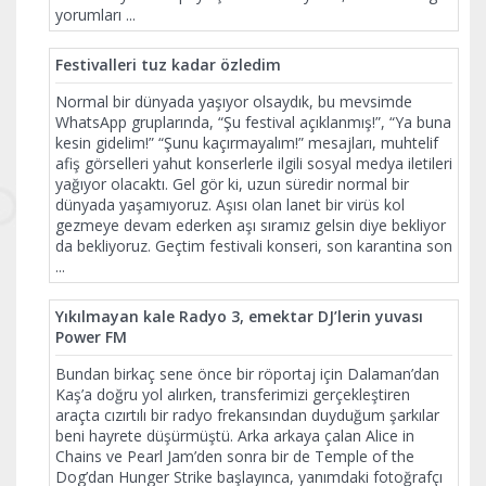
yorumları
...
Festivalleri tuz kadar özledim
Normal bir dünyada yaşıyor olsaydık, bu mevsimde
WhatsApp gruplarında, “Şu festival açıklanmış!”, “Ya buna
kesin gidelim!” “Şunu kaçırmayalım!” mesajları, muhtelif
afiş görselleri yahut konserlerle ilgili sosyal medya iletileri
yağıyor olacaktı. Gel gör ki, uzun süredir normal bir
dünyada yaşamıyoruz. Aşısı olan lanet bir virüs kol
gezmeye devam ederken aşı sıramız gelsin diye bekliyor
da bekliyoruz. Geçtim festivali konseri, son karantina son
...
Yıkılmayan kale Radyo 3, emektar DJ’lerin yuvası
Power FM
Bundan birkaç sene önce bir röportaj için Dalaman’dan
Kaş’a doğru yol alırken, transferimizi gerçekleştiren
araçta cızırtılı bir radyo frekansından duyduğum şarkılar
beni hayrete düşürmüştü. Arka arkaya çalan Alice in
Chains ve Pearl Jam’den sonra bir de Temple of the
Dog’dan Hunger Strike başlayınca, yanımdaki fotoğrafçı