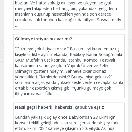
bazıları. Ve hatta sokağı dinleyen ve izleyen, sosyal
medyayı takip eden herhangi biri, yukarıdaki gelgitlerin
insanların düşünüp hissettikleri yanında son derece
çocuk masalı tonunda kalacağını da biliyor. Sosyal medy
...
Gülmeye ihtiyacınız var mı?
“Gülmeye çok ihtiyacım var.” Bu cümleyi kuran en az üç
kişiyle birlikte aynı mekânda, Kadıköy Barlar Sokağı’ndaki
BKM Mutfak’ın üst katında, İstanbul Komedi Festivali
kapsamında sahneye çıkan Yaprak Ünver ve Selin
Dilmaç’ın gösterisindeyim. Sahneye çıkar çıkmaz
yönelttikleri, “Kimlerdensiniz? Buraya niye geldiniz?”
sorularına alçak ya da yüksek sesle verilen cevaplar sanki
ortak bir ezberden çıkmış gibi: “Çünkü gülmeye çok
ihtiyacımız var.” Ülke,
...
Nasıl geçti haberli, habersiz, çabuk ve eşsiz
Bundan yaklaşık üç ay önce Babylon’dan 28 Ekim için
konser teklifi geldiğinde kısa süre içerisinde bir şey fark
ettim. Ekim 2022 sahneye çıkışımın 20. yılıydı. Aslında