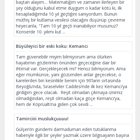
baştan alayım… Matematiğim ve zamanın ilerleyen bir
şey olduğunu kabul etme duygum o kadar kötü ki, ilk
hesapladığımda 10 yıl geçtiğini sanıyordum. Bunun
müthiş bir kutlama vesilesi olacağını düşünüp çevreme
heyecanla, “Tam 10 yıl geçti inanabiliyor musunuz?
Konserde 10. yılımı kut
...
Büyüleyici bir eski koku: Kemancı
Tam güvenebilir miyim bilmiyorum ama ölürken
hayatımın gözlerimin önünden geçeceğine dair bir
ihtimal var. Gerçekleşecek mi? Henüz bilmiyorum. Ama
eğer mümkünse, yani gözümden anlar geçecekse, o
karelerden biri kesinlikle benim için 90’ların ortasında
Beyoğlu’nda, Sıraselviler Caddesi’nde ilk kez Kemancı’ya
girdiğim gece olacak. Reşit olmadan çıkmaya iznimiz
olmadığından, reşit olmadan kaça göçe Kemancı’ya,
hem de Köprüaltı’na giden çok sevdi
...
Tamirciiii muslukçuuuu!
Gülşen’in gündemi darmaduman eden tutuklanma
haberiyle ilgili bir şeyler yazmak üzere bilgisayarın başına