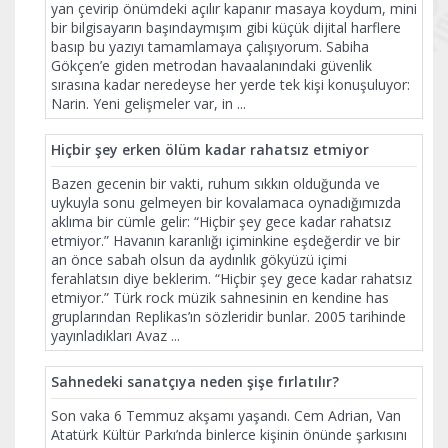
yan çevirip önümdeki açılır kapanır masaya koydum, mini
bir bilgisayarın başındaymışım gibi küçük dijital harflere
basıp bu yazıyı tamamlamaya çalışıyorum. Sabiha
Gökçen’e giden metrodan havaalanındaki güvenlik
sırasına kadar neredeyse her yerde tek kişi konuşuluyor:
Narin. Yeni gelişmeler var, in
...
Hiçbir şey erken ölüm kadar rahatsız etmiyor
Bazen gecenin bir vakti, ruhum sıkkın olduğunda ve
uykuyla sonu gelmeyen bir kovalamaca oynadığımızda
aklıma bir cümle gelir: “Hiçbir şey gece kadar rahatsız
etmiyor.” Havanın karanlığı içiminkine eşdeğerdir ve bir
an önce sabah olsun da aydınlık gökyüzü içimi
ferahlatsın diye beklerim. “Hiçbir şey gece kadar rahatsız
etmiyor.” Türk rock müzik sahnesinin en kendine has
gruplarından Replikas’ın sözleridir bunlar. 2005 tarihinde
yayınladıkları Avaz
...
Sahnedeki sanatçıya neden şişe fırlatılır?
Son vaka 6 Temmuz akşamı yaşandı. Cem Adrian, Van
Atatürk Kültür Parkı’nda binlerce kişinin önünde şarkısını