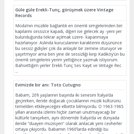
Güle güle Erekli-Tunç, görüşmek üzere Vintage
Records
Moda’nın müzikle bağlantılı en önemli simgelerinden biri
kapılarını sessizce kapadı, diğeri ise gelecek ay -yeni yer
bulunduğunda tekrar açılmak üzere- kapanmaya
hazırlanıyor. Aslında kurucularının karakterini düşününce
bu sessiz gidişler çok da anlaşılır bir zemine oturuyor ve
şaşırtmıyor ama ben yine de sessizliği kırıp Kadıköy’ün bu
önemli simgelerini yerim yettiğince yazmak istiyorum.
Bahsettiğim yerler Erekli-Tunç Ses Kayıt ve Vintage Rec
...
Evimizde bir anı: Toto Cutugno
Babam, 20’li yaşlarının başında iki senesini İtalya’da
geçirirken, ileride doğacak çocuklarının müzik kültürünü
temelden etkileyeceğini elbette bilmiyordu. O 1963-1965
yılları arasında izlerini hiçbir zaman unutmayacağı bir
kültürle tanışırken, aynı dönemde İtalya’da ve dünyada
ileride “duayen müzisyen” olarak anılacak yeni cevherler
ortaya çıkıyordu. Babamın 1960’larda edindiği bu