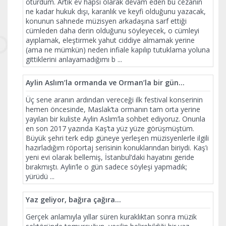
oturdum. Artık ev hapsi olarak devam eden bu cezanın
ne kadar hukuk dışı, karanlık ve keyfi olduğunu yazacak,
konunun sahnede müzisyen arkadaşına sarf ettiği
cümleden daha derin olduğunu söyleyecek, o cümleyi
ayıplamak, eleştirmek yahut ciddiye almamak yerine
(ama ne mümkün) neden infiale kapılıp tutuklama yoluna
gittiklerini anlayamadığımı b
...
Aylin Aslım’la ormanda ve Orman’la bir gün…
Üç sene aranın ardından vereceği ilk festival konserinin
hemen öncesinde, Maslak’ta ormanın tam orta yerine
yayılan bir kuliste Aylin Aslım’la sohbet ediyoruz. Onunla
en son 2017 yazında Kaş’ta yüz yüze görüşmüştüm.
Büyük şehri terk edip güneye yerleşen müzisyenlerle ilgili
hazırladığım röportaj serisinin konuklarından biriydi. Kaş’ı
yeni evi olarak bellemiş, İstanbul’daki hayatını geride
bırakmıştı. Aylin’le o gün sadece söyleşi yapmadık;
yürüdü
...
Yaz geliyor, bağıra çağıra…
Gerçek anlamıyla yıllar süren kuraklıktan sonra müzik