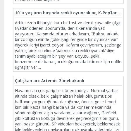
10’lu yaşların başında renkli oyuncaklar, K-Pop’lar…
Artık sezon itibariyle kuru bir tost ve demli çaya bile çılgın
fiyatlar ödenen Bodrum’da, deniz kenarında yazı
yazıyorum. Karşımda oturan arkadaşım, “Bak şu arkada
bir çocuğun elinde gökkuşağı renginde bir oyuncak var”
diyerek ileriyi işaret ediyor. Kafamı çeviriyorum, şezlonga
yatmış bir kızın elinde ‘baloncuklu renkli oyuncak’ diye
tanımlayabileceğim bir ‘şey’ var. Boyutu, şekli
benzemese de bana çocukluğumuzda bitirmek için nafile
uğraşlar ver
...
Çalışkan arı: Artemis Günebakanlı
Hayatımızın çok garip bir dönemindeyiz. Normal şartlar
altında olsak, belki çalışmaktan helak olduğumuz bir
haftanın yorgunluğunu atacağımız, önceki gece feneri
kim bilir kaçta hangi barda ya da konser mekânında
söndürdüğümüz için yaralarımızı saracağımız, Garfield
gibi koltuktan koltuğa devrilerek geçireceğimiz bir günü,
yani pazar gününü, SP videoları bekleyerek, beklemesek
bile bekleyenlerin paylaşımlarını okuyarak, videolarla ilgili