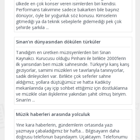
ülkede en çok konser veren isimlerden biri kendisi.
Performans takvimine sadece bakarken bile başınız
dönüyor, öyle bir yoğunluk söz konusu. Kimselerin
gitmediği ya da teknik sebeplerle gidemediği pek çok
şehirde şarkıla
...
Sinan’ın dünyasından dökülen türküler
Tanıdığım en üretken müzisyenlerden biri Sinan
Kaynakcı. Kurucusu olduğu Pinhani ile birlikte 2000’lerin
ilk yarısından beri müzik sahnesinde. Türkiye’yi karış karış
geziyorlar, samimi müzikleri ve tavırlarıyla tanınıyorlar,
sadık dinleyicileri var. Birlikte çok seferler sahne
aldığımız, yollara düştüğümüz ve hatta Kadıköy
mekanlarında çay içip sohbet ettiğimiz için dostluklarına
ve müzikle olan ilişkilerine yakından şahit olmuş biriyim.
Sinan’ın
...
Müzik haberleri arasında yolculuk
Yine kara haberlerin, gündemlerin ortasında yazı
yazmaya çabaladığımız bir hafta… Bilgisayarın daha
doğrusu telefonun başındayım. Uçaktayım. Telefonumu