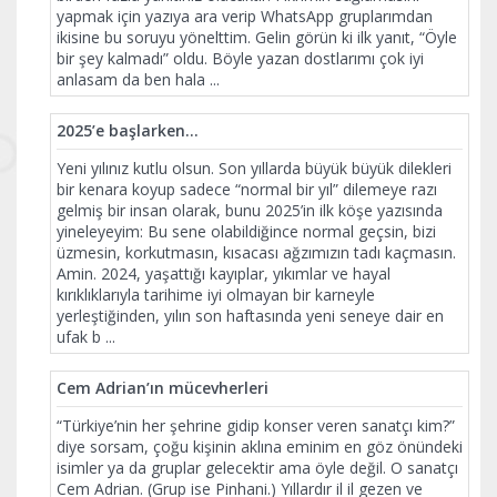
yapmak için yazıya ara verip WhatsApp gruplarımdan
ikisine bu soruyu yönelttim. Gelin görün ki ilk yanıt, “Öyle
bir şey kalmadı” oldu. Böyle yazan dostlarımı çok iyi
anlasam da ben hala
...
2025’e başlarken…
Yeni yılınız kutlu olsun. Son yıllarda büyük büyük dilekleri
bir kenara koyup sadece “normal bir yıl” dilemeye razı
gelmiş bir insan olarak, bunu 2025’in ilk köşe yazısında
yineleyeyim: Bu sene olabildiğince normal geçsin, bizi
üzmesin, korkutmasın, kısacası ağzımızın tadı kaçmasın.
Amin. 2024, yaşattığı kayıplar, yıkımlar ve hayal
kırıklıklarıyla tarihime iyi olmayan bir karneyle
yerleştiğinden, yılın son haftasında yeni seneye dair en
ufak b
...
Cem Adrian’ın mücevherleri
“Türkiye’nin her şehrine gidip konser veren sanatçı kim?”
diye sorsam, çoğu kişinin aklına eminim en göz önündeki
isimler ya da gruplar gelecektir ama öyle değil. O sanatçı
Cem Adrian. (Grup ise Pinhani.) Yıllardır il il gezen ve