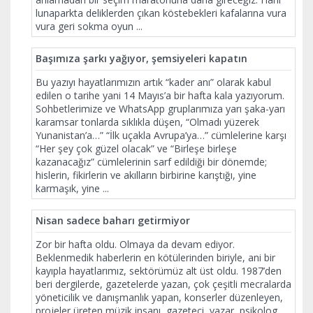
lunaparkta deliklerden çıkan köstebekleri kafalarına vura
vura geri sokma oyun
...
Başımıza şarkı yağıyor, şemsiyeleri kapatın
Bu yazıyı hayatlarımızın artık “kader anı” olarak kabul
edilen o tarihe yani 14 Mayıs’a bir hafta kala yazıyorum.
Sohbetlerimize ve WhatsApp gruplarımıza yarı şaka-yarı
karamsar tonlarda sıklıkla düşen, “Olmadı yüzerek
Yunanistan’a…” “İlk uçakla Avrupa’ya…” cümlelerine karşı
“Her şey çok güzel olacak” ve “Birleşe birleşe
kazanacağız” cümlelerinin sarf edildiği bir dönemde;
hislerin, fikirlerin ve akılların birbirine karıştığı, yine
karmaşık, yine
...
Nisan sadece baharı getirmiyor
Zor bir hafta oldu. Olmaya da devam ediyor.
Beklenmedik haberlerin en kötülerinden biriyle, ani bir
kayıpla hayatlarımız, sektörümüz alt üst oldu. 1987’den
beri dergilerde, gazetelerde yazan, çok çeşitli mecralarda
yöneticilik ve danışmanlık yapan, konserler düzenleyen,
projeler üreten müzik insanı, gazeteci, yazar, psikolog