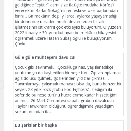
geldiğinde “eşittir” kısmı size ilk üçte mutlaka Körfez’i
verecektir. Barlar Sokağı’nın en eski ve özel barlarından
birini… Bir mekânın değil yıllarca, aylarca yaşayamadığı
bir dönemde nesilden nesile devam eden bir aile
işletmesinin istikrarını çok etkileyici buluyorum. O yüzden
2022 itibariyle 30. yılını kutlayan bu mekânın hikayesini
öğrenmek üzere Hasan Subaşıoğlu ile buluşuyorum.
Çünkü
...
Güle güle muhteşem davulcu!
Çocuk gibi sevinmek… Çocukluğa has, yaş ilerledikçe
unutulan ya da kaybedilen bir neşe türü. Zıp zıp zıplamak,
ağız dolusu gülmek, gözlerinden yıldızlar çıkması…
Tanımlamaya çalışmak manasız olsa da, buna benzer bir
şeyler. 28 yıllık rock grubu Foo Fighters’ı izlediğim iki
sefer de bu neşe türünü hücrelerime kadar hissettiğim
anlardı. 26 Mart Cumartesi sabahı grubun davulcusu
Taylor Hawkins’in öldüğünü öğrendiğimde yaşadığım
şokun ardından ik
...
Bu şarkılar bir başka