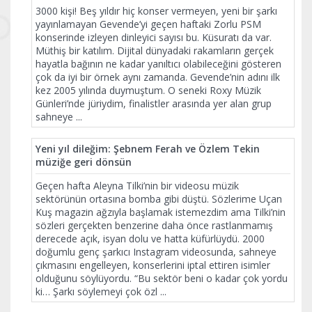
3000 kişi! Beş yıldır hiç konser vermeyen, yeni bir şarkı
yayınlamayan Gevende’yi geçen haftaki Zorlu PSM
konserinde izleyen dinleyici sayısı bu. Küsuratı da var.
Müthiş bir katılım. Dijital dünyadaki rakamların gerçek
hayatla bağının ne kadar yanıltıcı olabileceğini gösteren
çok da iyi bir örnek aynı zamanda. Gevende’nin adını ilk
kez 2005 yılında duymuştum. O seneki Roxy Müzik
Günleri’nde jüriydim, finalistler arasında yer alan grup
sahneye
...
Yeni yıl dileğim: Şebnem Ferah ve Özlem Tekin
müziğe geri dönsün
Geçen hafta Aleyna Tilki’nin bir videosu müzik
sektörünün ortasına bomba gibi düştü. Sözlerime Uçan
Kuş magazin ağzıyla başlamak istemezdim ama Tilki’nin
sözleri gerçekten benzerine daha önce rastlanmamış
derecede açık, isyan dolu ve hatta küfürlüydü. 2000
doğumlu genç şarkıcı Instagram videosunda, sahneye
çıkmasını engelleyen, konserlerini iptal ettiren isimler
olduğunu söylüyordu. “Bu sektör beni o kadar çok yordu
ki… Şarkı söylemeyi çok özl
...