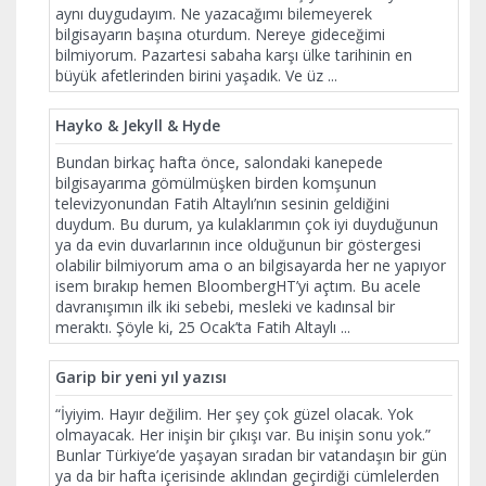
aynı duygudayım. Ne yazacağımı bilemeyerek
bilgisayarın başına oturdum. Nereye gideceğimi
bilmiyorum. Pazartesi sabaha karşı ülke tarihinin en
büyük afetlerinden birini yaşadık. Ve üz
...
Hayko & Jekyll & Hyde
Bundan birkaç hafta önce, salondaki kanepede
bilgisayarıma gömülmüşken birden komşunun
televizyonundan Fatih Altaylı’nın sesinin geldiğini
duydum. Bu durum, ya kulaklarımın çok iyi duyduğunun
ya da evin duvarlarının ince olduğunun bir göstergesi
olabilir bilmiyorum ama o an bilgisayarda her ne yapıyor
isem bırakıp hemen BloombergHT’yi açtım. Bu acele
davranışımın ilk iki sebebi, mesleki ve kadınsal bir
meraktı. Şöyle ki, 25 Ocak’ta Fatih Altaylı
...
Garip bir yeni yıl yazısı
“İyiyim. Hayır değilim. Her şey çok güzel olacak. Yok
olmayacak. Her inişin bir çıkışı var. Bu inişin sonu yok.”
Bunlar Türkiye’de yaşayan sıradan bir vatandaşın bir gün
ya da bir hafta içerisinde aklından geçirdiği cümlelerden