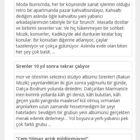
Moda Burnu’nda, her bir köşesinde sanat işlerinin olduğu
retro bir apartmanda pazar kahvaltısındayız. Kahvaltı
dediğim aslında öğle kahvaltısı yani yabancı
arkadaşlarımızın tabiriyle bir tür ‘brunch’. Masada dostlar
ve birbirini sevenler var. Ve hiç tükenmeyen bir sohbet.
Müzik, konserler, Kadıköy’de akıl durduran kiralar baş
konular. Bir konudan diğerine atlanıyor, çaylar
tazeleniyor ve çokça gülünüyor. Aslında evde olan biten
her şey çok basit.
...
Sirenler 10 yıl sonra tekrar çalıyor
mor ve ötesi’nin sekizinci stüdyo albümü Sirenler’i (Rakun
Müzik) yayınlandıktan iki gün sonra yağmurlu bir günde,
Datça-Bodrum yolunda dinledim. Datça’dan Marmaris’e
inen kıvrımlı yollarda kâh gri denizi, kâh bulutları, kâh
geçen yazki yangında maalesef kül olmuş ormanları
arşınlarken uzun zamandır hissetmediğim bir şeyi
hatırladım: Sevdiğim bir grubun yeni albümünü gerçekten
merak ederek dinlemeyi… Yol boyunca yerli-yabancı pek
çok farklı grubu
...
“Cem Yılmaz artık güldürmüyor!”