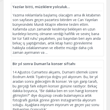
Yazılar bitti, müziklere yolculuk…
Yazıma reklamlarla başlamış olacağım ama ilk kitabımın
son sayfasını geçen pazartesi bitirdim ve Can Yayınları
bünyesindeki Mundi Kitap’ın ellerine teslim ettim.
Kafamda uzun zamandır kesilmeyi bekleyen en uzun
kurdeleyi kesmiş olmanın verdiği hafiflik ve sevinç bana
bir tür ‘tatil ruhu’ yaşatırken, yaz başından beri aynı anda
birkaç iş yaptığımdan, artık kitap harici görevlerime
hakkıyla odaklanmanın ve elbette müziğe daha çok
zaman ayırmanın va
...
Bir yıl sonra Duman’la konser siftahı
14 Ağustos Cumartesi akşamı, Duman’ı izlemek üzere
Bodrum Antik Tiyatro’ya doğru yol alıyorum. Bu, bir yıl
aradan sonra gideceğim ilk konser. Ve işin garip tarafı,
bu gerçeği fark edişim konser gününe rastlıyor. Birkaç
dakika boyunca, “Bir dakika ben en son hangi konsere
gitmiştim?” diye düşünüp cevabı bulamayınca artık
fotoğraflı günlük görevi gören Instagram’da alıyorum
soluğu. Aşağılara iniyorum iniyorum ve geçen yaz sonu
Pinhani’nin Gümüşlük’
...