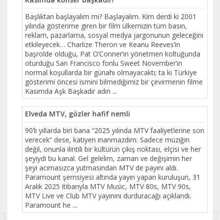
Başlıktan başlayalım mı? Başlayalım. Kim derdi ki 2001
yılında gösterime giren bir film ülkemizin tüm basın,
reklam, pazarlama, sosyal medya jargonunun geleceğini
etkileyecek… Charlize Theron ve Keanu Reeves’in
başrolde olduğu, Pat O’Conner’ın yönetmen koltuğunda
oturduğu San Francisco fonlu Sweet November’ın
normal koşullarda bir günahı olmayacaktı; ta ki Türkiye
gösterimi öncesi ismini bilmediğimiz bir çevirmenin filme
Kasımda Aşk Başkadır adın
...
Elveda MTV, gözler hafif nemli
90’lı yıllarda biri bana “2025 yılında MTV faaliyetlerine son
verecek” dese, katiyen inanmazdım. Sadece müziğin
değil, onunla ilintili bir kültürün çıkış noktası, elçisi ve her
şeyiydi bu kanal. Gel gelelim, zaman ve değişimin her
şeyi acımasızca yutmasından MTV de payını aldı.
Paramount şemsiyesi altında yayın yapan kuruluşun, 31
Aralık 2025 itibarıyla MTV Music, MTV 80s, MTV 90s,
MTV Live ve Club MTV yayınını durduracağı açıklandı.
Paramount he
...