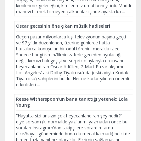
kimilerimiz geleceğini, kimilerimiz umutlarını yitirdi. Maddi
manevi bitmek bilmeyen çalkantılar içinde ayakta ka
...
Oscar gecesinin öne çıkan müzik hadiseleri
Geçen pazar milyonlarca kişi televizyonun başına geçti
ve 97 yıldır düzenlenen, üzerine günlerce hatta
haftalarca konuşulan bir ödül törenini merakla izledi.
Sadece hangi ismin/filmin zaferle geceden ayrılacağı
değil, kırmızı halı geçişi ve sürpriz olaylarıyla da insanı
heyecanlandıran Oscar ödülleri, 2 Mart Pazar akşamı
Los Angeles’taki Dolby Tiyatrosu’nda (eski adıyla Kodak
Tiyatrosu) sahiplerini buldu. Her ne kadar yılın en önemli
etkinlikleri
...
Reese Witherspoon’un bana tanıttığı yetenek: Lola
Young
“Hayatta sizi ansızın çok heyecanlandıran şey nedir?”
diye sorsam (ki normalde yazılarımı yazmadan önce bu
soruları Instagram’dan takipçilere sorardım ama
ülke/hayat gündeminde buna da mecal kalmadı) belki de
birden fazla yanıtınız olacaktır. Fikrimin sağlamasını