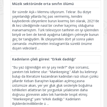
Müzik sektöründe orta sınıfın ölümü
Bir süredir Aşk-ı Memnu izliyorum. Tekrar. Bu diziye
yayınlandığı yıllarda hiç pas vermemiş, kendini
kaybederek izleyenlere burun kıvırmış biri olarak, 2021’de
ilk kez izlediğimde nasıl bir cevher kaçırmış olduğuma
inanamamıştım. Türk televizyon tarihinin en iyi işlerinden
biriydi ve ben de kendi ayağıma taktığım çelmeyle bunun
geç bir tanığıydım. İlk izleyişimden dört yıl sonra yakın
zamanda -muhtemelen Instagram’da sürekli önüme
düşen videolard
...
Kadınların çileli görevi: “Erkek dadılığı”
“Bu yaz öğrendiğin en iyi şey nedir?” diye sorsanız,
yanıtım tek kelime olur: “Mankeeping.” Allah bu kelimeyi
bulup da literatüre kazandıran kadından razı olsun çünkü
yıllardır Keban Barajı’nın kapakları açılmışçasına
üstümüze akan, yer yer gluk gluk sesleriyle boğulma
tehlikeleri atlattıran bir yorgunluk şelalesinin daha
doğrusu görevinin adını tek hamlede tespit etmiş:
“Mankeeping” yani “erkek dadılığı.” Kadınların
ilişkilerde/evliliklerde ü
...