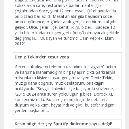
sokaklarda cafe, restoran ve barlar mantar gibi
çoğalmadan önce, yani 12 sene evvel, Çiftehavuzlar’da
bir pizzacı-bar açıldı. Masal anlatır gibi başladım söze
ama düşününce, o günler artık gerçekten bir masal gibi
geliyor. Ülke, şehir, ilçe, semt, iklim, bizler… Sadece 12
yılda bile o kadar çok şey geri dönüşü olmayacak şekilde
değişmiş ki… Müzisyen ve turizmci Erkin Peprek, Ekim
2012’
...
Deniz Tekin’den cesur veda
Geçen salı akşamı telefona uzandım, Instagram’ı açtım
ve karşıma inanamadığım bir paylaşım çıktı. Şarkılarıyla
milyonlarca kişiye ulaşan genç müzisyen Deniz Tekin,
müziği daha doğrusu müzik sektörünü bıraktığını
açıklıyordu. “Sevgili dinleyici” diye başlıyordu sözlerine,
“2015-2024 arası süren yolculuğun jübilesi Dorock XL
konserimiz oldu. Bu süreçte müzik içinde defalarca
düştüm ve kalktım, hayat indi ve çıktı, bu sefer indiğim
yerden başka bir
...
Kesin bilgi: Her şey Spotify dinlenme sayısı değil!