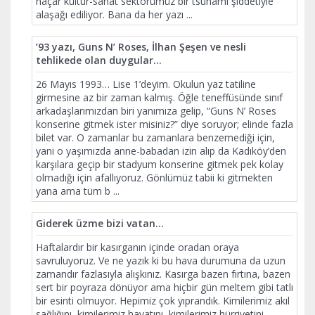
naçar kültür-sanat sektörümüz bir tsunami şiddetiyle
alaşağı ediliyor. Bana da her yazı
...
’93 yazı, Guns N’ Roses, İlhan Şeşen ve nesli
tehlikede olan duygular…
26 Mayıs 1993… Lise 1’deyim. Okulun yaz tatiline
girmesine az bir zaman kalmış. Öğle teneffüsünde sınıf
arkadaşlarımızdan biri yanımıza gelip, “Guns N’ Roses
konserine gitmek ister misiniz?” diye soruyor; elinde fazla
bilet var. O zamanlar bu zamanlara benzemediği için,
yani o yaşımızda anne-babadan izin alıp da Kadıköy’den
karşılara geçip bir stadyum konserine gitmek pek kolay
olmadığı için afallıyoruz. Gönlümüz tabii ki gitmekten
yana ama tüm b
...
Giderek üzme bizi vatan…
Haftalardır bir kasırganın içinde oradan oraya
savruluyoruz. Ve ne yazık ki bu hava durumuna da uzun
zamandır fazlasıyla alışkınız. Kasırga bazen fırtına, bazen
sert bir poyraza dönüyor ama hiçbir gün meltem gibi tatlı
bir esinti olmuyor. Hepimiz çok yıprandık. Kimilerimiz akıl
sağlığını, kimilerimiz hayatını, kimilerimiz hürriyetini,