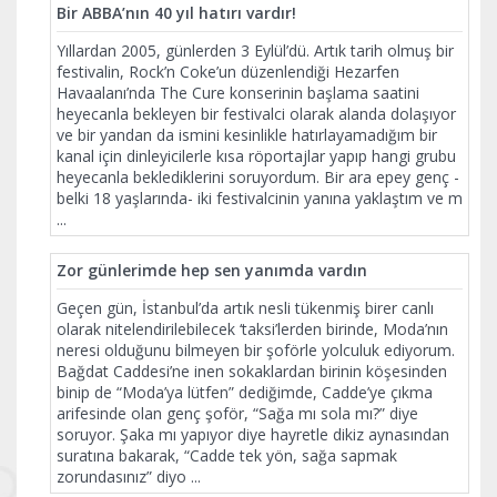
Bir ABBA’nın 40 yıl hatırı vardır!
Yıllardan 2005, günlerden 3 Eylül’dü. Artık tarih olmuş bir
festivalin, Rock’n Coke’un düzenlendiği Hezarfen
Havaalanı’nda The Cure konserinin başlama saatini
heyecanla bekleyen bir festivalci olarak alanda dolaşıyor
ve bir yandan da ismini kesinlikle hatırlayamadığım bir
kanal için dinleyicilerle kısa röportajlar yapıp hangi grubu
heyecanla beklediklerini soruyordum. Bir ara epey genç -
belki 18 yaşlarında- iki festivalcinin yanına yaklaştım ve m
...
Zor günlerimde hep sen yanımda vardın
Geçen gün, İstanbul’da artık nesli tükenmiş birer canlı
olarak nitelendirilebilecek ‘taksi’lerden birinde, Moda’nın
neresi olduğunu bilmeyen bir şoförle yolculuk ediyorum.
Bağdat Caddesi’ne inen sokaklardan birinin köşesinden
binip de “Moda’ya lütfen” dediğimde, Cadde’ye çıkma
arifesinde olan genç şoför, “Sağa mı sola mı?” diye
soruyor. Şaka mı yapıyor diye hayretle dikiz aynasından
suratına bakarak, “Cadde tek yön, sağa sapmak
zorundasınız” diyo
...