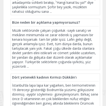
arkadaşımla sohbeti bırakıp, “Hangi kanal bu ya?” diye
şaşkınlıkla sormuştum. Şoför bey yazık, müzikten
rahatsız olduğumu sana
...
Bize neden bir açıklama yapmıyorsunuz?
Müzik sektöründe çalışan çoğunluk -sayılı sanatçı ve
mekânın minimumda ve zarar ederek iş yapmasını bir
kenara koyarsak- tam bir yıldır işsiz. Lafın gelişi değil,
gerçek anlamıyla işsiz. Evet, tüm dünya darda, bunun
tartışılacak yanı yok. Fakat çoğu ülkede darda olanlara
devlet yardım elini istikrarlı ve cömert şekilde uzatırken,
bir yandan da gidişata dair düzenli olarak açıklamalar
yapıyor. Türkiye’de sektörlerin çoğunda iyi/kötü, yüz
yüze/onli
...
Dört yetenekli kadının Kırmızı Dükkân’ı
İstanbul’da lapa lapa kar yağarken, ben termometrenin
19 dereceyi gösterdiği Bodrum’da yüzümü gökyüzüne
dönmüş -ayıptır söylemesi- güneşleniyorum. Birkaç sene
önce D vitamininin en çok bileklerden nüfuz ettiğini
öğrendiğimden beri güneş altında bileklerimi Örümcek