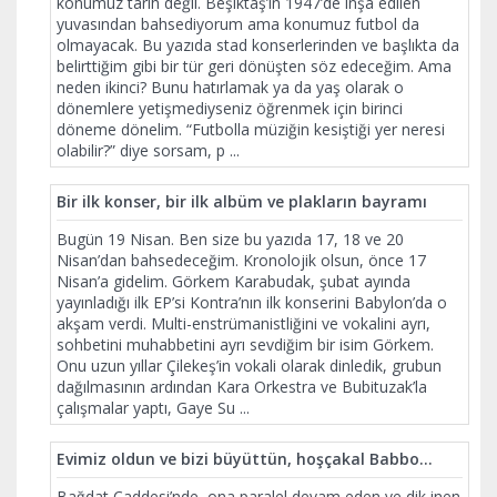
konumuz tarih değil. Beşiktaş’ın 1947’de inşa edilen
yuvasından bahsediyorum ama konumuz futbol da
olmayacak. Bu yazıda stad konserlerinden ve başlıkta da
belirttiğim gibi bir tür geri dönüşten söz edeceğim. Ama
neden ikinci? Bunu hatırlamak ya da yaş olarak o
dönemlere yetişmediyseniz öğrenmek için birinci
döneme dönelim. “Futbolla müziğin kesiştiği yer neresi
olabilir?” diye sorsam, p
...
Bir ilk konser, bir ilk albüm ve plakların bayramı
Bugün 19 Nisan. Ben size bu yazıda 17, 18 ve 20
Nisan’dan bahsedeceğim. Kronolojik olsun, önce 17
Nisan’a gidelim. Görkem Karabudak, şubat ayında
yayınladığı ilk EP’si Kontra’nın ilk konserini Babylon’da o
akşam verdi. Multi-enstrümanistliğini ve vokalini ayrı,
sohbetini muhabbetini ayrı sevdiğim bir isim Görkem.
Onu uzun yıllar Çilekeş’in vokali olarak dinledik, grubun
dağılmasının ardından Kara Orkestra ve Bubituzak’la
çalışmalar yaptı, Gaye Su
...
Evimiz oldun ve bizi büyüttün, hoşçakal Babbo…
Bağdat Caddesi’nde, ona paralel devam eden ve dik inen