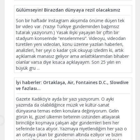
Gülümseyin! Birazdan dünyaya rezil olacaksınız
Son bir haftadır Instagram akışımda önüme düşen tek
bir video var. (Yazıyı Türkiye gündeminden bağımsız
tutarak yazıyorum.) Yasak ilişki yaşayan bir çiftin bir
stadyum konserinde “enselenmesi”. Videoyu, videodan
türetilen yeni videoları, konu üzerine yazılan haberleri,
analizleri, her şeyi o kadar çok okuyup izledim ki, artık
açıklamak manasız geliyor ama anlattıklarımdan bihaber
olanlar varsa diye kısaca açıklayayım. Son 25 yılın en
büyük gru
...
İyi haberler: Ortaklaşa, Air, Fontaines D.C., Slowdive
ve fazlası…
Gazete Kadıköy’e ayda bir yazı yazıyorum. O ayki
yazımda da olabildiğince müzik ve kültür-sanat
dünyasına temas eden konulara değiniyorum. Gelin
görün ki, güzel ülkemin birbirinin üstünden atlayarak
birinciliğe koşmaya çalışan ağır gündemleri beni her
seferinde taca atıyor. Yazmaya niyetlendiğim her yazı o
an ortaya çıkan bir gündemin altında eziliyor ve bizim