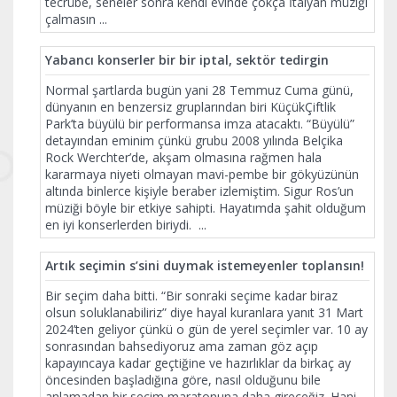
tecrübe, seneler sonra kendi evinde çokça İtalyan müziği
çalmasın
...
Yabancı konserler bir bir iptal, sektör tedirgin
Normal şartlarda bugün yani 28 Temmuz Cuma günü,
dünyanın en benzersiz gruplarından biri KüçükÇiftlik
Park’ta büyülü bir performansa imza atacaktı. “Büyülü”
detayından eminim çünkü grubu 2008 yılında Belçika
Rock Werchter’de, akşam olmasına rağmen hala
kararmaya niyeti olmayan mavi-pembe bir gökyüzünün
altında binlerce kişiyle beraber izlemiştim. Sigur Ros’un
müziği böyle bir etkiye sahipti. Hayatımda şahit olduğum
en iyi konserlerden biriydi.
...
Artık seçimin s’sini duymak istemeyenler toplansın!
Bir seçim daha bitti. “Bir sonraki seçime kadar biraz
olsun soluklanabiliriz” diye hayal kuranlara yanıt 31 Mart
2024’ten geliyor çünkü o gün de yerel seçimler var. 10 ay
sonrasından bahsediyoruz ama zaman göz açıp
kapayıncaya kadar geçtiğine ve hazırlıklar da birkaç ay
öncesinden başladığına göre, nasıl olduğunu bile
anlamadan bir seçim maratonuna daha gireceğiz. Hani