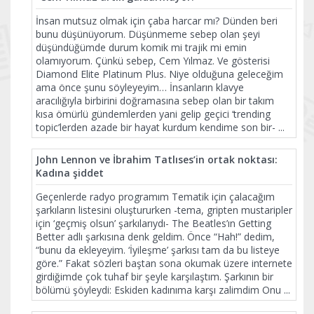
İnsan mutsuz olmak için çaba harcar mı? Dünden beri
bunu düşünüyorum. Düşünmeme sebep olan şeyi
düşündüğümde durum komik mi trajik mi emin
olamıyorum. Çünkü sebep, Cem Yılmaz. Ve gösterisi
Diamond Elite Platinum Plus. Niye olduğuna geleceğim
ama önce şunu söyleyeyim… İnsanların klavye
aracılığıyla birbirini doğramasına sebep olan bir takım
kısa ömürlü gündemlerden yani gelip geçici ‘trending
topic’lerden azade bir hayat kurdum kendime son bir-
...
John Lennon ve İbrahim Tatlıses’in ortak noktası:
Kadına şiddet
Geçenlerde radyo programım Tematik için çalacağım
şarkıların listesini oluştururken -tema, gripten mustaripler
için ‘geçmiş olsun’ şarkılarıydı- The Beatles’ın Getting
Better adlı şarkısına denk geldim. Önce “Hah!” dedim,
“bunu da ekleyeyim. ‘İyileşme’ şarkısı tam da bu listeye
göre.” Fakat sözleri baştan sona okumak üzere internete
girdiğimde çok tuhaf bir şeyle karşılaştım. Şarkının bir
bölümü şöyleydi: Eskiden kadınıma karşı zalimdim Onu
...