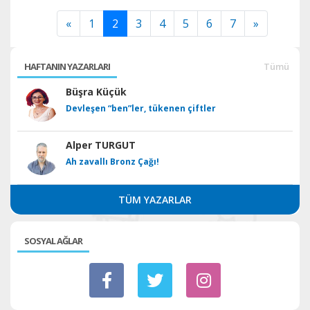
«
1
2
3
4
5
6
7
»
HAFTANIN YAZARLARI
Tümü
Büşra Küçük
Devleşen “ben”ler, tükenen çiftler
Alper TURGUT
Ah zavallı Bronz Çağı!
TÜM YAZARLAR
SOSYAL AĞLAR