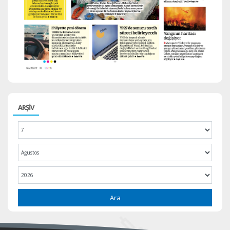
ARŞİV
Ara