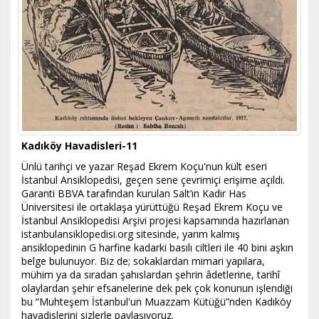
Kadıköy Havadisleri-11
Ünlü tarihçi ve yazar Reşad Ekrem Koçu'nun kült eseri
İstanbul Ansiklopedisi, geçen sene çevrimiçi erişime açıldı.
Garanti BBVA tarafından kurulan Salt’ın Kadir Has
Üniversitesi ile ortaklaşa yürüttüğü Reşad Ekrem Koçu ve
İstanbul Ansiklopedisi Arşivi projesi kapsamında hazırlanan
istanbulansiklopedisi.org sitesinde, yarım kalmış
ansiklopedinin G harfine kadarki basılı ciltleri ile 40 bini aşkın
belge bulunuyor. Biz de; sokaklardan mimari yapılara,
mühim ya da sıradan şahıslardan şehrin âdetlerine, tarihî
olaylardan şehir efsanelerine dek pek çok konunun işlendiği
bu “Muhteşem İstanbul'un Muazzam Kütüğü”nden Kadıköy
havadislerini sizlerle paylaşıyoruz.