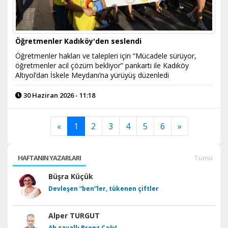
Öğretmenler Kadıköy'den seslendi
Öğretmenler hakları ve talepleri için “Mücadele sürüyor,
öğretmenler acil çözüm bekliyor” pankartı ile Kadıköy
Altıyol’dan İskele Meydanı’na yürüyüş düzenledi
30 Haziran 2026 - 11:18
«
1
2
3
4
5
6
»
HAFTANIN YAZARLARI
Tümü
Büşra Küçük
Devleşen “ben”ler, tükenen çiftler
Alper TURGUT
Ah zavallı Bronz Çağı!