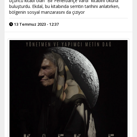
üçüncü kitabı olan “Bir Fenerbahçe Vardı” kitabını okurla
buluşturdu. Ekdal, bu kitabında semtin tarihini anlatırken,
bölgenin sosyal manzarasını da çiziyor
13 Temmuz 2023 - 12:37