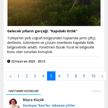
Gelecek yılların gerçeği: “Kapıdaki Kıtlık”
Türkiye’nin yedi coğrafi bölgesinden toplamda yirmi çiftçi,
dertlerini, özlemlerini ve çözüm önerilerini Kapıdaki Kıtlık
belgeselinde anlattı. Yönetmen Burak Yücel ile belgesele
konu olan sorunları konuştuk
22 Haziran 2023 - 20:13
«
1
2
3
4
5
6
7
8
9
10
»
HAFTANIN YAZARLARI
Tümü
Büşra Küçük
Devleşen “ben”ler, tükenen çiftler