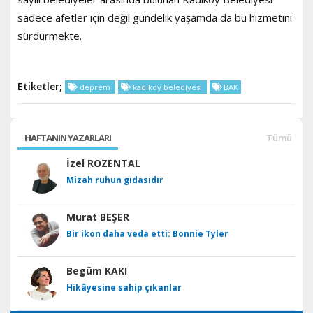
sadece afetler için değil gündelik yaşamda da bu hizmetini
sürdürmekte.
Etiketler;
deprem
kadıköy belediyesi
BAK
HAFTANIN YAZARLARI
Tümü
İzel ROZENTAL
Mizah ruhun gıdasıdır
Murat BEŞER
Bir ikon daha veda etti: Bonnie Tyler
Begüm KAKI
Hikâyesine sahip çıkanlar