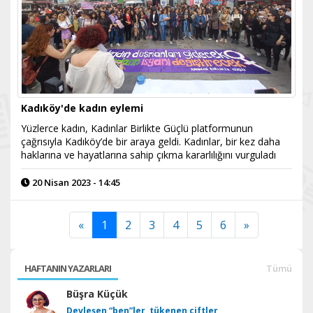
Kadıköy'de kadın eylemi
Yüzlerce kadın, Kadınlar Birlikte Güçlü platformunun
çağrısıyla Kadıköy’de bir araya geldi. Kadınlar, bir kez daha
haklarına ve hayatlarına sahip çıkma kararlılığını vurguladı
20 Nisan 2023 - 14:45
«
1
2
3
4
5
6
»
HAFTANIN YAZARLARI
Tümü
Büşra Küçük
Devleşen “ben”ler, tükenen çiftler