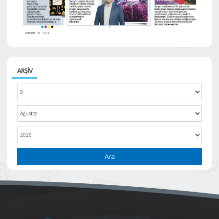
ARŞİV
Ara