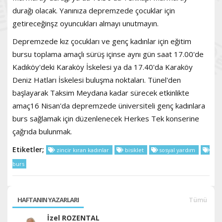
durağı olacak. Yanınıza depremzede çocuklar için
getireceğinşz oyuncukları almayı unutmayın.
Depremzede kız çocukları ve genç kadınlar için eğitim
bursu toplama amaçlı sürüş içinse aynı gün saat 17.00'de
Kadıköy'deki Karaköy İskelesi ya da 17.40'da Karaköy
Deniz Hatları İskelesi buluşma noktaları. Tünel'den
başlayarak Taksim Meydana kadar sürecek etkinlikte
amaç16 Nisan'da depremzede üniversiteli genç kadınlara
burs sağlamak için düzenlenecek Herkes Tek konserine
çağrıda bulunmak.
Etiketler;
zincir kıran kadınlar
bisiklet
sosyal yardım
burs
HAFTANIN YAZARLARI
Tümü
İzel ROZENTAL