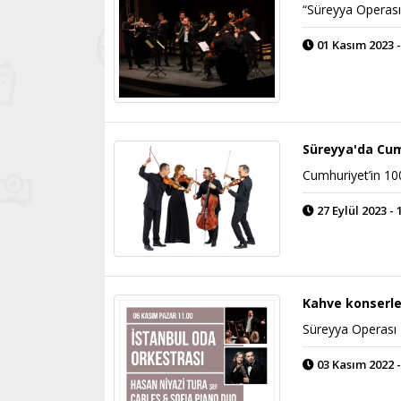
“Süreyya Operası 
01 Kasım 2023 -
Süreyya'da Cum
Cumhuriyet’in 100
27 Eylül 2023 - 
Kahve konserl
​Süreyya Operası
03 Kasım 2022 -