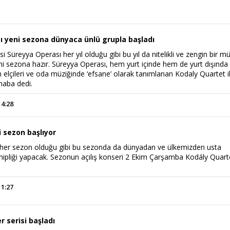
ı yeni sezona dünyaca ünlü grupla başladı
i Süreyya Operası her yıl olduğu gibi bu yıl da nitelikli ve zengin bir mü
ni sezona hazır. Süreyya Operası, hem yurt içinde hem de yurt dışında
elçileri ve oda müziğinde ‘efsane’ olarak tanımlanan Kodaly Quartet i
haba dedi.
14:28
 sezon başlıyor
Haftanın Sinevizyonu
Haftanın Pusulası
her sezon olduğu gibi bu sezonda da dünyadan ve ülkemizden usta
hipliği yapacak. Sezonun açılış konseri 2 Ekim Çarşamba Kodály Quarte
11:27
 serisi başladı