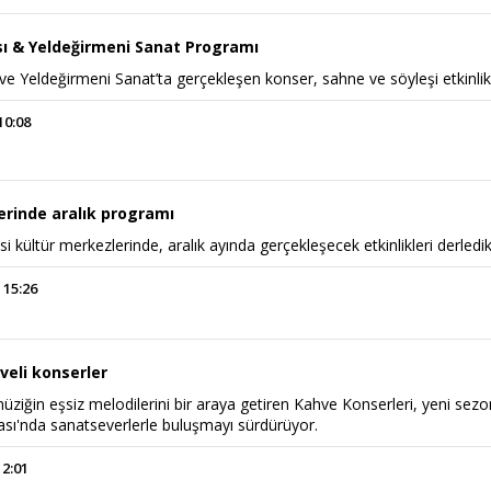
ı & Yeldeğirmeni Sanat Programı
e Yeldeğirmeni Sanat’ta gerçekleşen konser, sahne ve söyleşi etkinlik
10:08
erinde aralık programı
i kültür merkezlerinde, aralık ayında gerçekleşecek etkinlikleri derledi
 15:26
veli konserler
müziğin eşsiz melodilerini bir araya getiren Kahve Konserleri, yeni sez
sı'nda sanatseverlerle buluşmayı sürdürüyor.
12:01