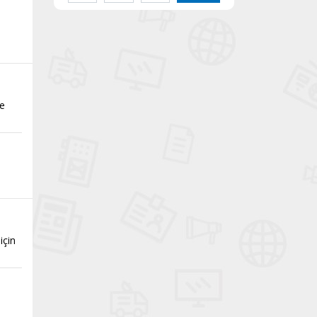
le
için