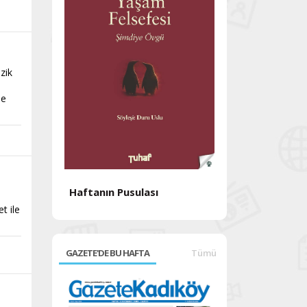
zik
le
Haftanın Pusulası
Haftanın Pusul
t ile
GAZETE'DE BU HAFTA
Tümü