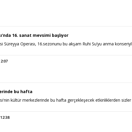
ı’nda 16. sanat mevsimi başlıyor
si Süreyya Operası, 16.sezonunu bu akşam Ruhi Su’yu anma konseriy
12:07
erinde bu hafta
i'nin kültür merkezlerinde bu hafta gerçekleşecek etkinliklerden sizler 
 12:38