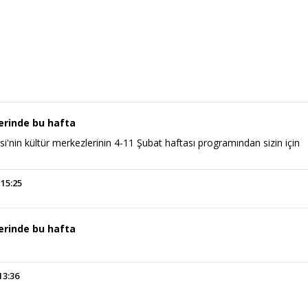
erinde bu hafta
i'nin kültür merkezlerinin 4-11 Şubat haftası programından sizin için
 15:25
erinde bu hafta
13:36