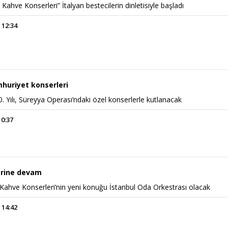
Kahve Konserleri” İtalyan bestecilerin dinletisiyle başladı
 12:34
huriyet konserleri
. Yılı, Süreyya Operası’ndaki özel konserlerle kutlanacak
10:37
erine devam
 Kahve Konserleri’nin yeni konuğu İstanbul Oda Orkestrası olacak
 14:42