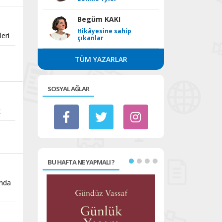
Begüm KAKI
Hikâyesine sahip
leri
çıkanlar
TÜM YAZARLAR
SOSYAL AĞLAR
k
BU HAFTA NE YAPMALI ?
onda