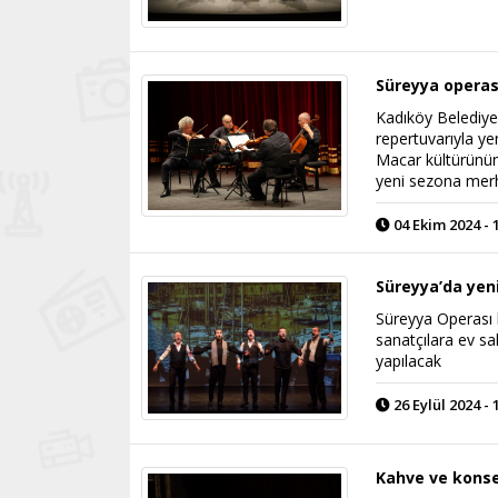
Süreyya operas
Kadıköy Belediyes
repertuvarıyla ye
Macar kültürünün 
yeni sezona mer
04 Ekim 2024 - 
Süreyya’da yeni
Süreyya Operası 
sanatçılara ev sa
yapılacak
26 Eylül 2024 - 
Kahve ve konser