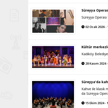
Süreyya Operas
Süreyya Operası v
02 Ocak 2026 - 
Kültür merkezl
Kadıköy Belediyes
28 Kasım 2024 -
Süreyya'da kah
Kahve ile klasik 
da Süreyya Opera
15 Ekim 2024 - 