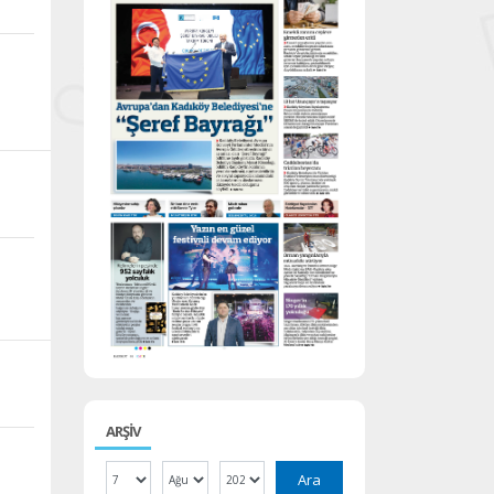
ARŞİV
Ara