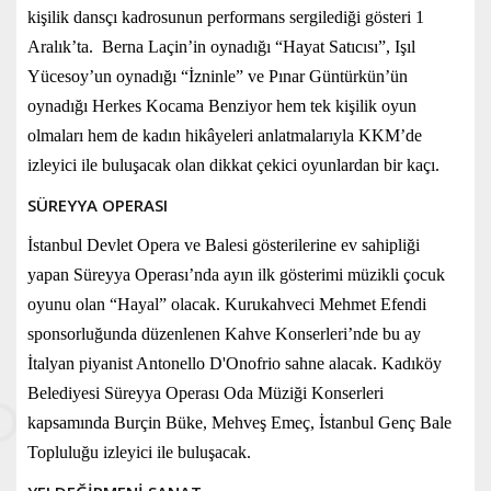
kişilik dansçı kadrosunun performans sergilediği gösteri 1
Aralık’ta. Berna Laçin’in oynadığı “Hayat Satıcısı”, Işıl
Yücesoy’un oynadığı “İzninle” ve Pınar Güntürkün’ün
oynadığı Herkes Kocama Benziyor hem tek kişilik oyun
olmaları hem de kadın hikâyeleri anlatmalarıyla KKM’de
izleyici ile buluşacak olan dikkat çekici oyunlardan bir kaçı.
SÜREYYA OPERASI
İstanbul Devlet Opera ve Balesi gösterilerine ev sahipliği
yapan Süreyya Operası’nda ayın ilk gösterimi müzikli çocuk
oyunu olan “Hayal” olacak. Kurukahveci Mehmet Efendi
sponsorluğunda düzenlenen Kahve Konserleri’nde bu ay
İtalyan piyanist Antonello D'Onofrio sahne alacak. Kadıköy
Belediyesi Süreyya Operası Oda Müziği Konserleri
kapsamında Burçin Büke, Mehveş Emeç, İstanbul Genç Bale
Topluluğu izleyici ile buluşacak.