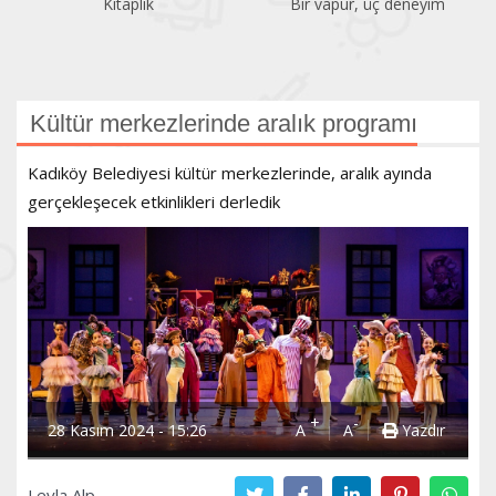
Kitaplık
Bir vapur, üç deneyim
Kültür merkezlerinde aralık programı
Kadıköy Belediyesi kültür merkezlerinde, aralık ayında
gerçekleşecek etkinlikleri derledik
+
-
28 Kasım 2024 - 15:26
A
A
Yazdır
Leyla Alp