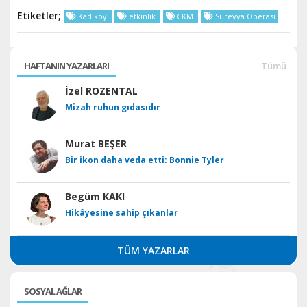
Etiketler;
Kadıköy
etkinlik
CKM
Süreyya Operası
HAFTANIN YAZARLARI
Tümü
İzel ROZENTAL
Mizah ruhun gıdasıdır
Murat BEŞER
Bir ikon daha veda etti: Bonnie Tyler
Begüm KAKI
Hikâyesine sahip çıkanlar
TÜM YAZARLAR
SOSYAL AĞLAR