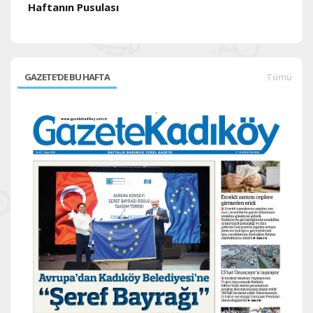
Haftanın Pusulası
H
GAZETE'DE BU HAFTA
Tümü