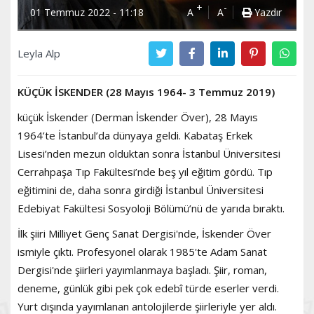
+
-
01 Temmuz 2022 - 11:18
A
A
Yazdır
Leyla Alp
KÜÇÜK İSKENDER (28 Mayıs 1964- 3 Temmuz 2019)
küçük İskender (Derman İskender Över), 28 Mayıs
1964’te İstanbul’da dünyaya geldi. Kabataş Erkek
Lisesi’nden mezun olduktan sonra İstanbul Üniversitesi
Cerrahpaşa Tıp Fakültesi’nde beş yıl eğitim gördü. Tıp
eğitimini de, daha sonra girdiği İstanbul Üniversitesi
Edebiyat Fakültesi Sosyoloji Bölümü’nü de yarıda bıraktı.
İlk şiiri Milliyet Genç Sanat Dergisi'nde, İskender Över
ismiyle çıktı. Profesyonel olarak 1985'te Adam Sanat
Dergisi'nde şiirleri yayımlanmaya başladı. Şiir, roman,
deneme, günlük gibi pek çok edebî türde eserler verdi.
Yurt dışında yayımlanan antolojilerde şiirleriyle yer aldı.