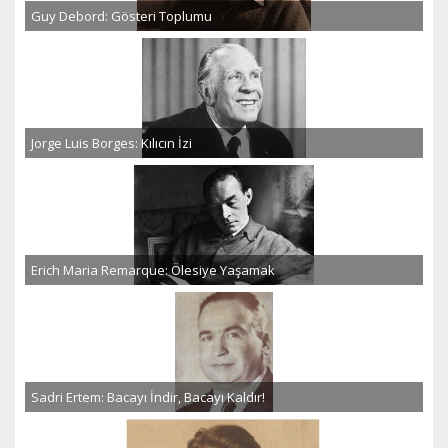
Guy Debord: Gösteri Toplumu
Jorge Luis Borges: Kılıcın İzi
Erich Maria Remarque: Ölesiye Yaşamak
Sadri Ertem: Bacayı İndir, Bacayı Kaldır!