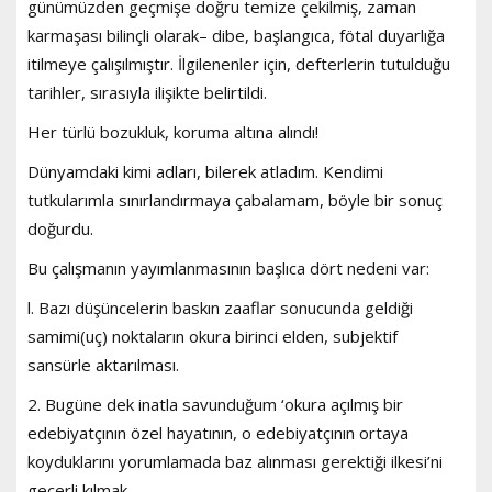
günümüzden geçmişe doğru temize çekilmiş, zaman
karmaşası bilinçli olarak– dibe, başlangıca, fötal duyarlığa
itilmeye çalışılmıştır. İlgilenenler için, defterlerin tutulduğu
tarihler, sırasıyla ilişikte belirtildi.
Her türlü bozukluk, koruma altına alındı!
Dünyamdaki kimi adları, bilerek atladım. Kendimi
tutkularımla sınırlandırmaya çabalamam, böyle bir sonuç
doğurdu.
Bu çalışmanın yayımlanmasının başlıca dört nedeni var:
l. Bazı düşüncelerin baskın zaaflar sonucunda geldiği
samimi(uç) noktaların okura birinci elden, subjektif
sansürle aktarılması.
2. Bugüne dek inatla savunduğum ‘okura açılmış bir
edebiyatçının özel hayatının, o edebiyatçının ortaya
koyduklarını yorumlamada baz alınması gerektiği ilkesi’ni
geçerli kılmak.