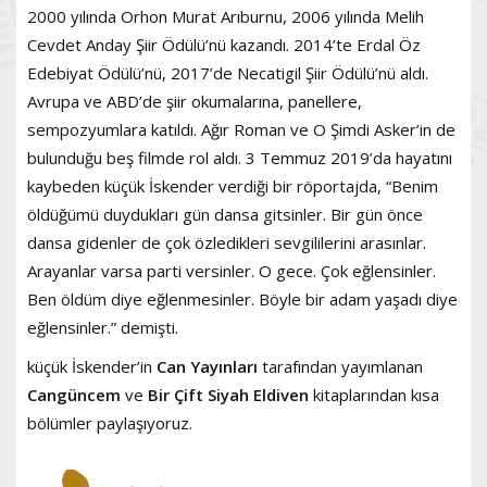
2000 yılında Orhon Murat Arıburnu, 2006 yılında Melih
Cevdet Anday Şiir Ödülü’nü kazandı. 2014’te Erdal Öz
Edebiyat Ödülü’nü, 2017’de Necatigil Şiir Ödülü’nü aldı.
Avrupa ve ABD’de şiir okumalarına, panellere,
sempozyumlara katıldı. Ağır Roman ve O Şimdi Asker’in de
bulunduğu beş filmde rol aldı. 3 Temmuz 2019’da hayatını
kaybeden küçük İskender verdiği bir röportajda, “Benim
öldüğümü duydukları gün dansa gitsinler. Bir gün önce
dansa gidenler de çok özledikleri sevgililerini arasınlar.
Arayanlar varsa parti versinler. O gece. Çok eğlensinler.
Ben öldüm diye eğlenmesinler. Böyle bir adam yaşadı diye
eğlensinler.” demişti.
küçük İskender’in
Can Yayınları
tarafından yayımlanan
Cangüncem
ve
Bir Çift Siyah Eldiven
kitaplarından kısa
bölümler paylaşıyoruz.