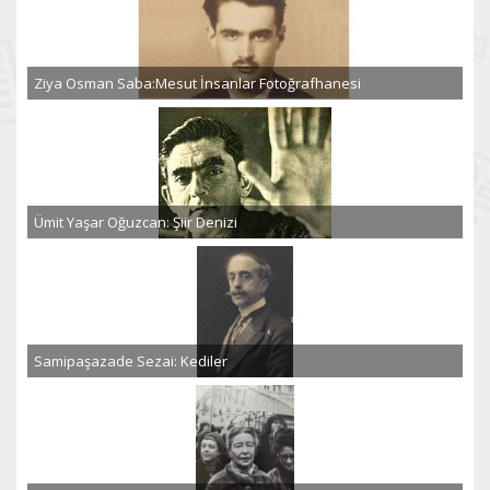
Ziya Osman Saba:Mesut İnsanlar Fotoğrafhanesi
Ümit Yaşar Oğuzcan: Şiir Denizi
Samipaşazade Sezai: Kediler