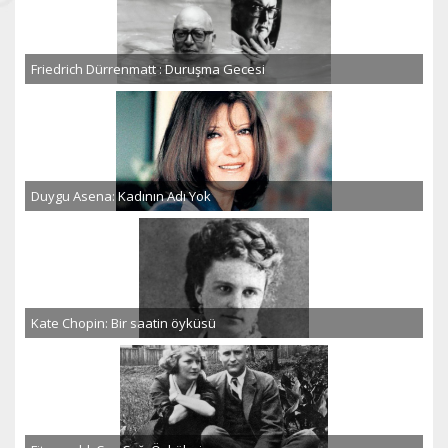
Friedrich Dürrenmatt : Duruşma Gecesi
Duygu Asena: Kadının Adı Yok
Kate Chopin: Bir saatin öyküsü