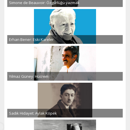
Simone de Beauvoir: Özgürlüğü yazmak
Erhan Bener: Eski Kareler
Yılmaz Güney: Hücrem
Sadık Hidayet: Aylak Köpek