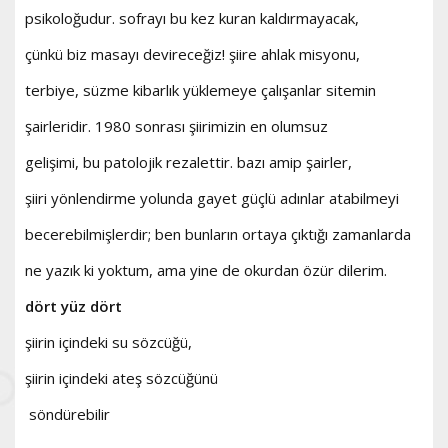
psikoloğudur. sofrayı bu kez kuran kaldırmayacak,
çünkü biz masayı devireceğiz! şiire ahlak misyonu,
terbiye, süzme kibarlık yüklemeye çalışanlar sitemin
şairleridir. 1980 sonrası şiirimizin en olumsuz
gelişimi, bu patolojik rezalettir. bazı amip şairler,
şiiri yönlendirme yolunda gayet güçlü adınlar atabilmeyi
becerebilmişlerdir; ben bunların ortaya çıktığı zamanlarda
ne yazık ki yoktum, ama yine de okurdan özür dilerim.
dört yüz dört
şiirin içindeki su sözcüğü,
şiirin içindeki ateş sözcüğünü
söndürebilir