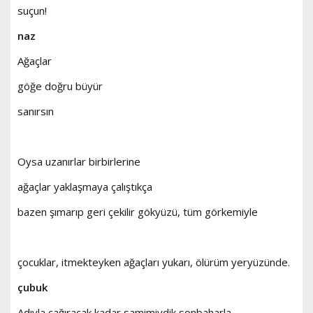
suçun!
naz
Ağaçlar
göğe doğru büyür
sanırsın
Oysa uzanırlar birbirlerine
ağaçlar yaklaşmaya çalıştıkça
bazen şımarıp geri çekilir gökyüzü, tüm görkemiyle
çocuklar, itmekteyken ağaçları yukarı, ölürüm yeryüzünde.
çubuk
Adıyla çağıracak kadar samimiydik sonbaharla