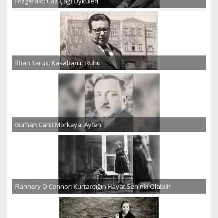
Fitzgerald: Caz Çağı Öyküleri
İlhan Tarus: Kasabanın Ruhu
Burhan Cahit Morkaya: Ayten
Flannery O'Connor: Kurtardığın Hayat Seninki Olabilir