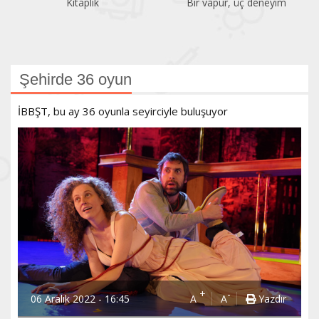
Bir vapur, üç deneyim
Atatürk Kitaplığı
Şehirde 36 oyun
​İBBŞT, bu ay 36 oyunla seyirciyle buluşuyor
+
-
06 Aralık 2022 - 16:45
A
A
Yazdır