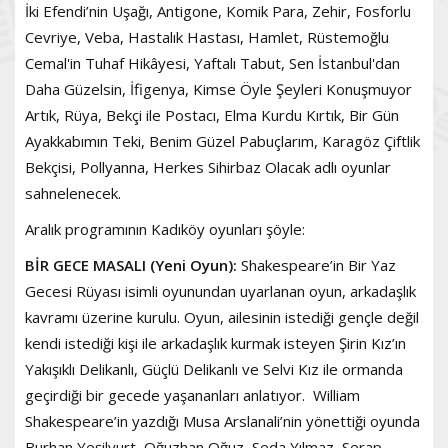
İki Efendi’nin Uşağı, Antigone, Komik Para, Zehir, Fosforlu
Cevriye, Veba, Hastalık Hastası, Hamlet, Rüstemoğlu
Cemal'in Tuhaf Hikâyesi, Yaftalı Tabut, Sen İstanbul'dan
Daha Güzelsin, İfigenya, Kimse Öyle Şeyleri Konuşmuyor
Artık, Rüya, Bekçi ile Postacı, Elma Kurdu Kırtık, Bir Gün
Ayakkabımın Teki, Benim Güzel Pabuçlarım, Karagöz Çiftlik
Bekçisi, Pollyanna, Herkes Sihirbaz Olacak adlı oyunlar
sahnelenecek.
Aralık programının Kadıköy oyunları şöyle:
BİR GECE MASALI (Yeni Oyun):
Shakespeare’in Bir Yaz
Gecesi Rüyası isimli oyunundan uyarlanan oyun, arkadaşlık
kavramı üzerine kurulu. Oyun, ailesinin istediği gençle değil
kendi istediği kişi ile arkadaşlık kurmak isteyen Şirin Kız’ın
Yakışıklı Delikanlı, Güçlü Delikanlı ve Selvi Kız ile ormanda
geçirdiği bir gecede yaşananları anlatıyor. William
Shakespeare’in yazdığı Musa Arslanali’nin yönettiği oyunda
Burhan Yeşilyurt, Oğuzhan Oğuz, Seda Yılmaz, Serap