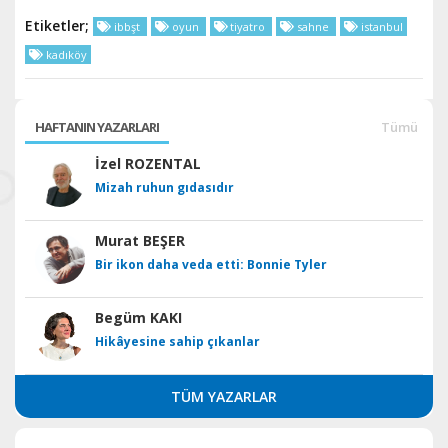
Etiketler;
ibbşt
oyun
tiyatro
sahne
istanbul
kadıköy
HAFTANIN YAZARLARI
Tümü
İzel ROZENTAL
Mizah ruhun gıdasıdır
Murat BEŞER
Bir ikon daha veda etti: Bonnie Tyler
Begüm KAKI
Hikâyesine sahip çıkanlar
TÜM YAZARLAR