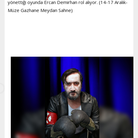
yönettiği oyunda Ercan Demirhan rol alıyor. (14-17 Aralık-
Müze Gazhane Meydan Sahne)