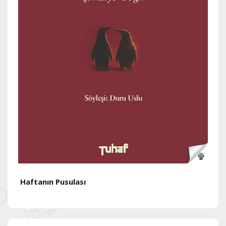
Haftanın Pusulası
H