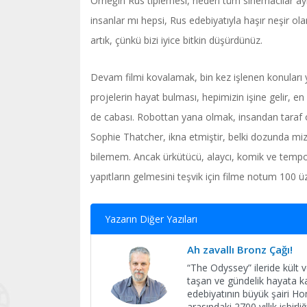
Örneğin Rus tiplemesi, neden tüm sinemacılar aynı
insanlar mı hepsi, Rus edebiyatıyla haşır neşir olan
artık, çünkü bizi iyice bitkin düşürdünüz.
Devam filmi kovalamak, bin kez işlenen konuları y
projelerin hayat bulması, hepimizin işine gelir, en 
de cabası. Robottan yana olmak, insandan taraf 
Sophie Thatcher, ikna etmiştir, belki dozunda miz
bilemem. Ancak ürkütücü, alaycı, komik ve tempolu 
yapıtların gelmesini teşvik için filme notum 100 ü
Yazarın Diğer Yazıları
Ah zavallı Bronz Çağı!
“The Odyssey” ileride kült 
taşan ve gündelik hayata k
edebiyatının büyük şairi H
arasındaki 2700 yıllık işbi