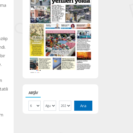
 ama
ılıp
ndi.
bir
e.
en
atili
ARŞİV
Ara
am