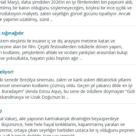
Hail Mary), daha şimdiden 2026’ın en iyi filmlerinden biri payesini aldı,
lmış bir balon olduğunu söylemeyeceğim, böylesi bir ince işçilik ve
rodüksiyon maliyeti, zaten seyirliğin görsel gücünü ispatlıyor. Ancak
 ve yapımın uzatılmış, sünd
...
sığınağıdır
em eleştirisi ile insanın iç ve dış arayışını metnine katan ve
zine alan bir film. Çeşitli festivallerden ödüllerle dönen yapım,
 kodlarını, yetişkinlerin ahlaki ve vicdani yanlışları arasından bulup
 ve yoksullukta, hayatın yükü hepten ağır
...
liyor!
i senedir Brezilya sineması, zalim ve kanlı askeri diktatörlük yıllarını
nsel sinemanın kodlarını çözmüş oldu. Geçen yıl yabancı dilde en iyi
 Buradayım” (Ainda Estou Aqui), bu sene de ödüllere doymayan “Gizli
 İskandinavya ve Uzak Doğu’nun bi
...
ı
l Value), aile yapısının karmakarışık dinamiğini beyazperdeye
 düşününce, hele hele hayal kırıklıklarını, kapanmamış yaraları ve
zerine, ortaya çıkan seyirliğin harbiden ustaca bir iş olduğunu peşinen
v, salt barınak değildir, tüm yaşanmışlık
...