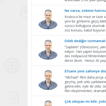
Ne varsa, eskinin hatrın
Koskoca bir mazi ve taze sol
yeni bir görkeme geçiş bil
sürücü koltuğuna oturmak ba
söz konusu, kabul buyurun.
Dilek dediğin tutmamalı
“Saplantı” (Obsession), yıl
ediyor. Yani yapım bütçesin
dev Hollywood filmlerinden
derse desin. Henüz 26 yaşı
Efsane yine sahneye d
“Michael” filmi daha proje
geçmiş, pek ünlü şarkılarını
getirecekti, öyle de oldu. 
film eleştirmenleri, dramati
Çok okuyan mı bilir, yok