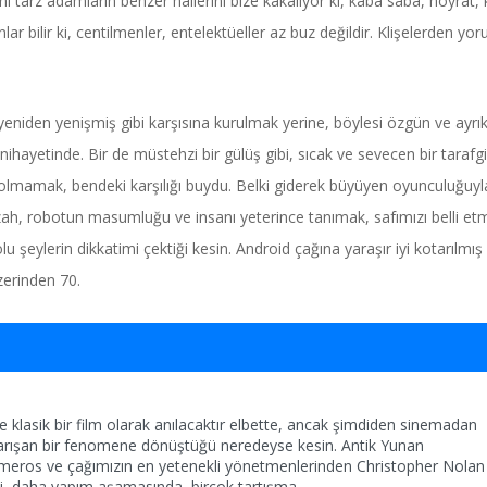
 tarz adamların benzer hallerini bize kakalıyor ki, kaba saba, hoyrat,
lar bilir ki, centilmenler, entelektüeller az buz değildir. Klişelerden yor
eniden yenişmiş gibi karşısına kurulmak yerine, böylesi özgün ve ayrık
nihayetinde. Bir de müstehzi bir gülüş gibi, sıcak ve sevecen bir tarafgir
olmamak, bendeki karşılığı buydu. Belki giderek büyüyen oyunculuğuyl
ah, robotun masumluğu ve insanı yeterince tanımak, safımızı belli etmi
şeylerin dikkatimi çektiği kesin. Android çağına yaraşır iyi kotarılmış
zerinden 70.
ve klasik bir film olarak anılacaktır elbette, ancak şimdiden sinemadan
arışan bir fenomene dönüştüğü neredeyse kesin. Antik Yunan
omeros ve çağımızın en yetenekli yönetmenlerinden Christopher Nolan
rliği, daha yapım aşamasında, birçok tartışma
...