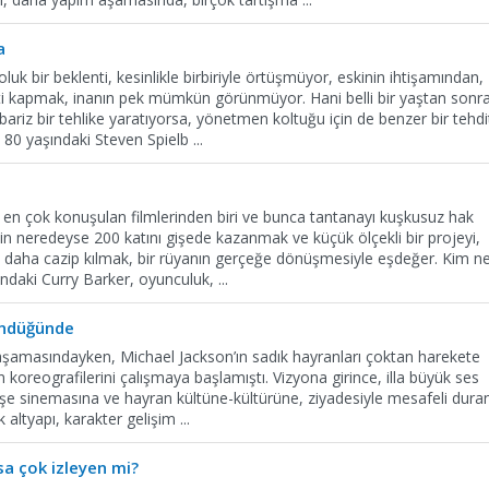
a
uk bir beklenti, kesinlikle birbiriyle örtüşmüyor, eskinin ihtişamından,
eti kapmak, inanın pek mümkün görünmüyor. Hani belli bir yaştan sonra
riz bir tehlike yaratıyorsa, yönetmen koltuğu için de benzer bir tehdi
 80 yaşındaki Steven Spielb
...
ın en çok konuşulan filmlerinden biri ve bunca tantanayı kuşkusuz hak
in neredeyse 200 katını gişede kazanmak ve küçük ölçekli bir projeyi,
 daha cazip kılmak, bir rüyanın gerçeğe dönüşmesiyle eşdeğer. Kim n
ndaki Curry Barker, oyunculuk,
...
öndüğünde
 aşamasındayken, Michael Jackson’ın sadık hayranları çoktan harekete
n koreografilerini çalışmaya başlamıştı. Vizyona girince, illa büyük ses
Gişe sinemasına ve hayran kültüne-kültürüne, ziyadesiyle mesafeli dura
k altyapı, karakter gelişim
...
sa çok izleyen mi?