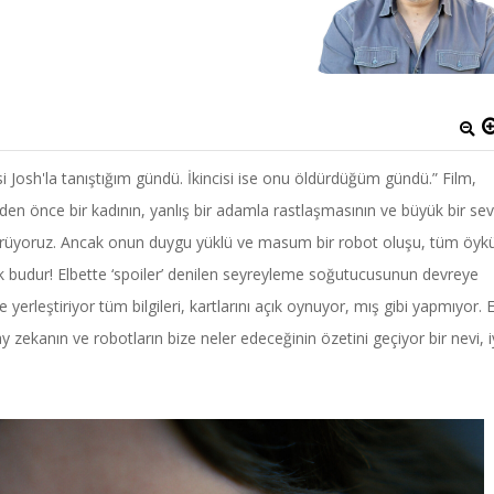
i Josh'la tanıştığım gündü. İkincisi ise onu öldürdüğüm gündü.” Film,
eyden önce bir kadının, yanlış bir adamla rastlaşmasının ve büyük bir se
örüyoruz. Ancak onun duygu yüklü ve masum bir robot oluşu, tüm öyk
tık budur! Elbette ‘spoiler’ denilen seyreyleme soğutucusunun devreye
le yerleştiriyor tüm bilgileri, kartlarını açık oynuyor, mış gibi yapmıyor. 
ekanın ve robotların bize neler edeceğinin özetini geçiyor bir nevi, i