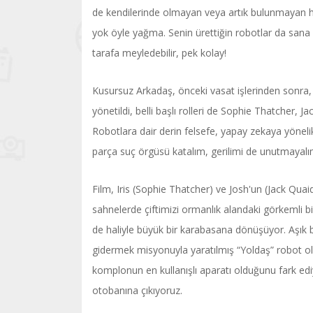
de kendilerinde olmayan veya artık bulunmayan ha
yok öyle yağma. Senin ürettiğin robotlar da sana ben
tarafa meyledebilir, pek kolay!
Kusursuz Arkadaş, önceki vasat işlerinden sonra,
yönetildi, belli başlı rolleri de Sophie Thatcher,
Robotlara dair derin felsefe, yapay zekaya yönelik k
parça suç örgüsü katalım, gerilimi de unutmayalım 
Film, Iris (Sophie Thatcher) ve Josh'un (Jack Quaid
sahnelerde çiftimizi ormanlık alandaki görkemli bir
de haliyle büyük bir karabasana dönüşüyor. Aşık bi
gidermek misyonuyla yaratılmış “Yoldaş” robot ol
komplonun en kullanışlı aparatı olduğunu fark ediy
otobanına çıkıyoruz.