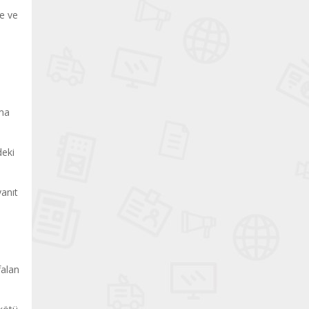
me ve
tma
deki
anıt
falan