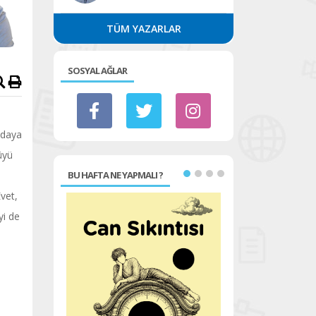
TÜM YAZARLAR
SOSYAL AĞLAR
vdaya
üyü
BU HAFTA NE YAPMALI ?
Evet,
yi de