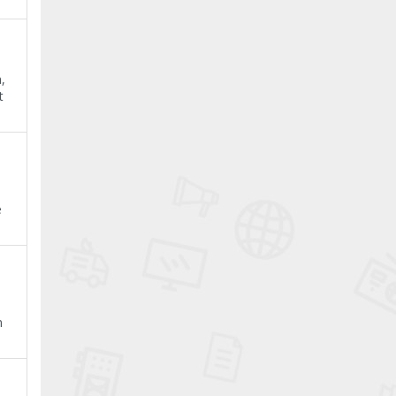
,
t
e
n