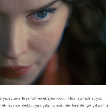
Power Ballad / Ha
Haftanın Pusulası
Şarkısı
n yapay zekâ ile şimdilik emekleyen robot milleti neyi ifade ediyor,
 etmez insan dediğin, yani gelişmiş makineler hem deli gibi çalışsın 