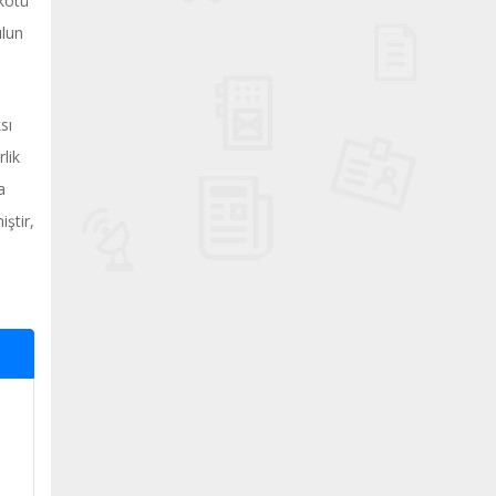
 kötü
ulun
sı
lik
a
ştir,