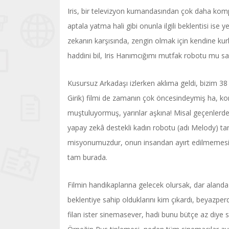
Iris, bir televizyon kumandasından çok daha kompl
aptala yatma hali gibi onunla ilgili beklentisi ise
zekanın karşısında, zengin olmak için kendine kurba
haddini bil, Iris Hanımcığımı mutfak robotu mu s
Kusursuz Arkadaşı izlerken aklıma geldi, bizim 38
Girik) filmi de zamanın çok öncesindeymiş ha, kom
muştuluyormuş, yarınlar aşkına! Misal geçenlerde 
yapay zekâ destekli kadın robotu (adı Melody) tanı
misyonumuzdur, onun insandan ayırt edilmemesi y
tam burada.
Filmin handikaplarına gelecek olursak, dar alanda k
beklentiye sahip olduklarını kim çıkardı, beyazpe
filan ister sinemasever, hadi bunu bütçe az diye 