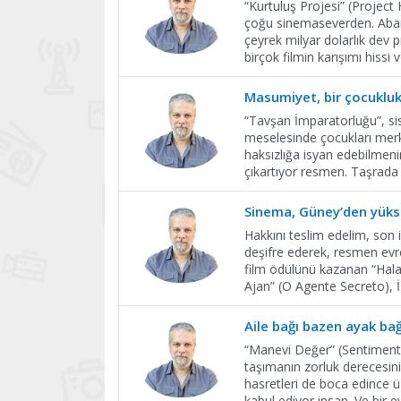
“Kurtuluş Projesi” (Project 
çoğu sinemaseverden. Abartı
çeyrek milyar dolarlık dev p
birçok filmin karışımı hissi
Masumiyet, bir çocukluk 
“Tavşan İmparatorluğu”, sist
meselesinde çocukları merke
haksızlığa isyan edebilmenin
çıkartıyor resmen. Taşrada
Sinema, Güney’den yükse
Hakkını teslim edelim, son ik
deşifre ederek, resmen evre
film ödülünü kazanan “Hala
Ajan” (O Agente Secreto),
Aile bağı bazen ayak bağ
“Manevi Değer” (Sentimenta
taşımanın zorluk derecesini
hasretleri de boca edince ü
kabul ediyor insan. Ve bir e