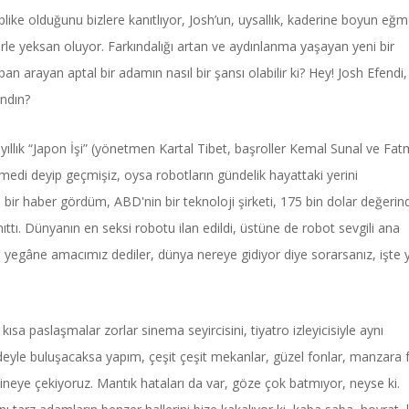
ike olduğunu bizlere kanıtlıyor, Josh’un, uysallık, kaderine boyun eğ
 yerle yeksan oluyor. Farkındalığı artan ve aydınlanma yaşayan yeni bir
n arayan aptal bir adamın nasıl bir şansı olabilir ki? Hey! Josh Efendi,
andın?
 yıllık “Japon İşi” (yönetmen Kartal Tibet, başroller Kemal Sunal ve Fa
edi deyip geçmişiz, oysa robotların gündelik hayattaki yerini
bir haber gördüm, ABD'nin bir teknoloji şirketi, 175 bin dolar değerin
ttı. Dünyanın en seksi robotu ilan edildi, üstüne de robot sevgili ana
egâne amacımız dediler, dünya nereye gidiyor diye sorarsanız, işte y
ısa paslaşmalar zorlar sinema seyircisini, tiyatro izleyicisiyle aynı
rdeyle buluşacaksa yapım, çeşit çeşit mekanlar, güzel fonlar, manzara 
sineye çekiyoruz. Mantık hataları da var, göze çok batmıyor, neyse ki.