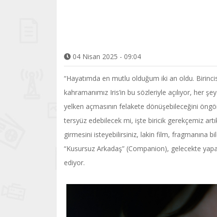
04 Nisan 2025 - 09:04
“Hayatımda en mutlu olduğum iki an oldu. Birincis
kahramanımız Iris’in bu sözleriyle açılıyor, her ş
yelken açmasının felakete dönüşebileceğini öng
tersyüz edebilecek mi, işte biricik gerekçemiz ar
girmesini isteyebilirsiniz, lakin film, fragmanına bi
“Kusursuz Arkadaş” (Companion), gelecekte yapay z
ediyor.