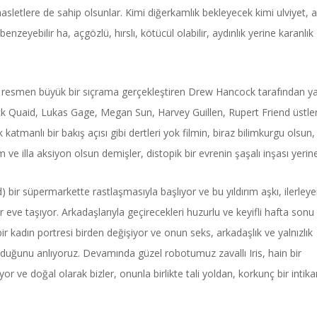
sletlere de sahip olsunlar. Kimi diğerkamlık bekleyecek kimi ulviyet,
zeyebilir ha, açgözlü, hırslı, kötücül olabilir, aydınlık yerine karanlık
 resmen büyük bir sıçrama gerçekleştiren Drew Hancock tarafından yaz
 Jack Quaid, Lukas Gage, Megan Sun, Harvey Guillen, Rupert Friend üstle
atmanlı bir bakış açısı gibi dertleri yok filmin, biraz bilimkurgu olsun, 
ve illa aksiyon olsun demişler, distopik bir evrenin şaşalı inşası yerin
) bir süpermarkette rastlaşmasıyla başlıyor ve bu yıldırım aşkı, ilerley
 eve taşıyor. Arkadaşlarıyla geçirecekleri huzurlu ve keyifli hafta sonu t
r kadın portresi birden değişiyor ve onun seks, arkadaşlık ve yalnızlık
duğunu anlıyoruz. Devamında güzel robotumuz zavallı Iris, hain bir
or ve doğal olarak bizler, onunla birlikte tali yoldan, korkunç bir intik