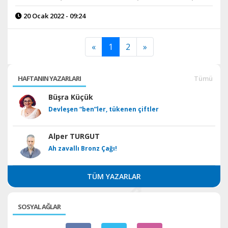
20 Ocak 2022 - 09:24
«
1
2
»
HAFTANIN YAZARLARI
Tümü
Büşra Küçük
Devleşen “ben”ler, tükenen çiftler
Alper TURGUT
Ah zavallı Bronz Çağı!
TÜM YAZARLAR
SOSYAL AĞLAR