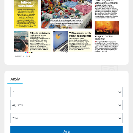
ARŞİV
Ara