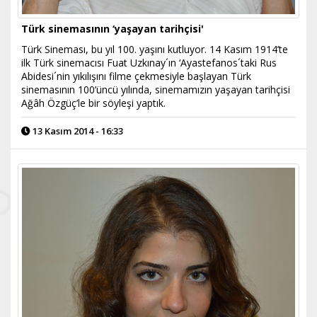
Türk sinemasının ‘yaşayan tarihçisi'
Türk Sineması, bu yıl 100. yaşını kutluyor. 14 Kasım 1914’te
ilk Türk sinemacısı Fuat Uzkınay´ın ‘Ayastefanos´taki Rus
Abidesi´nin yıkılışını filme çekmesiyle başlayan Türk
sinemasının 100’üncü yılında, sinemamızın yaşayan tarihçisi
Ağâh Özgüç’le bir söyleşi yaptık.
13 Kasım 2014 - 16:33