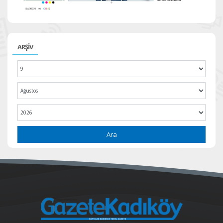
ARŞİV
Ara