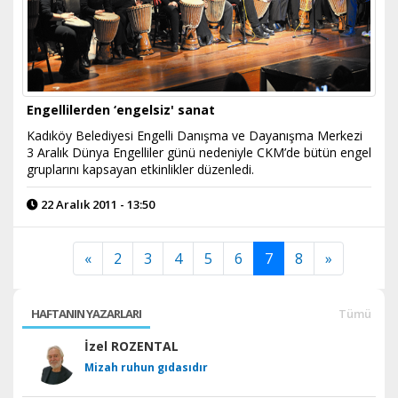
Engellilerden ‘engelsiz' sanat
Kadıköy Belediyesi Engelli Danışma ve Dayanışma Merkezi
3 Aralık Dünya Engelliler günü nedeniyle CKM’de bütün engel
gruplarını kapsayan etkinlikler düzenledi.
22 Aralık 2011 - 13:50
«
2
3
4
5
6
7
8
»
HAFTANIN YAZARLARI
Tümü
İzel ROZENTAL
Mizah ruhun gıdasıdır