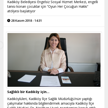
Kadıköy Belediyesi Engelsiz Sosyal Hizmet Merkezi, engelli
tanısı konan çocuklar için “Oyun Her Çocuğun Hakkı”
atölyesi başlatıyor
28 Kasım 2018 - 14:31
Sağlıklı bir Kadıköy için…
Kadıköylüleri, Kadıköy İlçe Sağlık Müdürlüğü’nün yaptığı
çalışmalar hakkında bilgilendirmek amacıyla Kadıköy İlçe
Sağlık Müdürü Dr. Neslihan Uyar’ı gazetemize konuk ettik