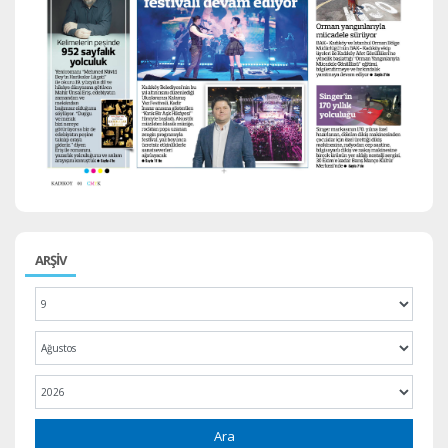
ARŞİV
Ara