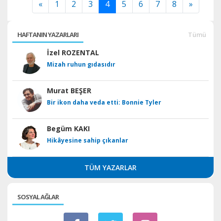
«
1
2
3
4
5
6
7
8
»
HAFTANIN YAZARLARI
Tümü
İzel ROZENTAL
Mizah ruhun gıdasıdır
Murat BEŞER
Bir ikon daha veda etti: Bonnie Tyler
Begüm KAKI
Hikâyesine sahip çıkanlar
TÜM YAZARLAR
SOSYAL AĞLAR