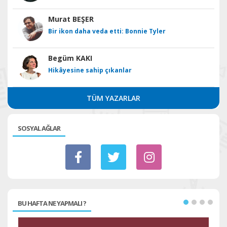
Murat BEŞER
Bir ikon daha veda etti: Bonnie Tyler
Begüm KAKI
Hikâyesine sahip çıkanlar
TÜM YAZARLAR
SOSYAL AĞLAR
BU HAFTA NE YAPMALI ?