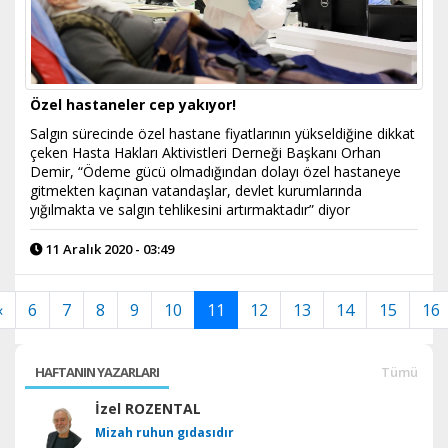
Özel hastaneler cep yakıyor!
Salgın sürecinde özel hastane fiyatlarının yükseldiğine dikkat
çeken Hasta Hakları Aktivistleri Derneği Başkanı Orhan
Demir, “Ödeme gücü olmadığından dolayı özel hastaneye
gitmekten kaçınan vatandaşlar, devlet kurumlarında
yığılmakta ve salgın tehlikesini artırmaktadır” diyor
11 Aralık 2020 - 03:49
«
6
7
8
9
10
11
12
13
14
15
16
HAFTANIN YAZARLARI
Tümü
İzel ROZENTAL
Mizah ruhun gıdasıdır