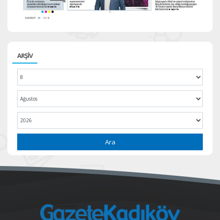
ARŞİV
Ara