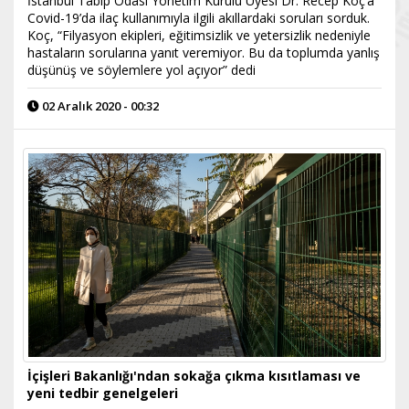
İstanbul Tabip Odası Yönetim Kurulu Üyesi Dr. Recep Koç’a
Covid-19’da ilaç kullanımıyla ilgili akıllardaki soruları sorduk.
Koç, “Filyasyon ekipleri, eğitimsizlik ve yetersizlik nedeniyle
hastaların sorularına yanıt veremiyor. Bu da toplumda yanlış
düşünüş ve söylemlere yol açıyor” dedi
02 Aralık 2020 - 00:32
İçişleri Bakanlığı'ndan sokağa çıkma kısıtlaması ve
yeni tedbir genelgeleri