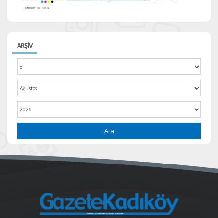
ARŞİV
Ara