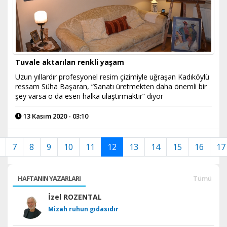
Tuvale aktarılan renkli yaşam
Uzun yıllardır profesyonel resim çizimiyle uğraşan Kadıköylü
ressam Süha Başaran, “Sanatı üretmekten daha önemli bir
şey varsa o da eseri halka ulaştırmaktır” diyor
13 Kasım 2020 - 03:10
7
8
9
10
11
12
13
14
15
16
17
HAFTANIN YAZARLARI
Tümü
İzel ROZENTAL
Mizah ruhun gıdasıdır