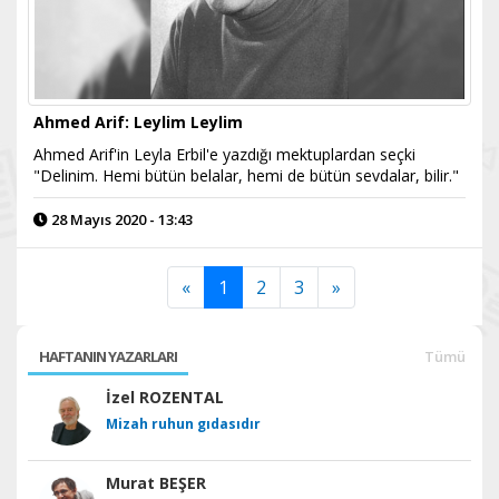
Ahmed Arif: Leylim Leylim
Ahmed Arif'in Leyla Erbil'e yazdığı mektuplardan seçki
"Delinim. Hemi bütün belalar, hemi de bütün sevdalar, bilir."
28 Mayıs 2020 - 13:43
«
1
2
3
»
HAFTANIN YAZARLARI
Tümü
İzel ROZENTAL
Mizah ruhun gıdasıdır
Murat BEŞER