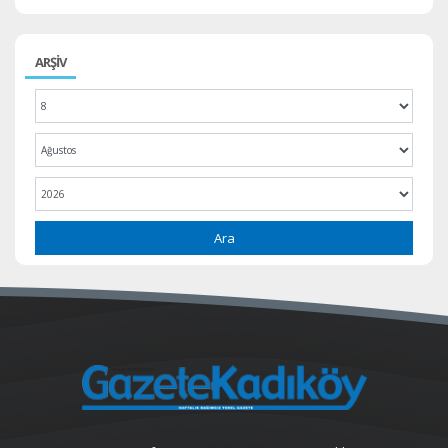
ARŞİV
Ara