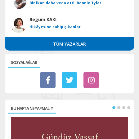
Bir ikon daha veda etti: Bonnie Tyler
Begüm KAKI
Hikâyesine sahip çıkanlar
TÜM YAZARLAR
SOSYAL AĞLAR
BU HAFTA NE YAPMALI ?