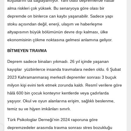
koşullarını da sağlayamıyor. Yani olası depremlerde hasar
alma riskleri çok yüksek. Bu senaryoya göre olası bir
depremde on binlerce can kaybı yaşanabilir. Sadece yapı
stoku açısından değil, enerji, ulaşım ve haberleşme
altyapısının büyük bölümünün devre dışı kalması, ülke
ekonomisinin çökme noktasına gelmesi anlamına geliyor.
BİTMEYEN TRAVMA
Deprem sadece binaları yıkmadı. 26 yıl içinde yaşanan
kayıplar yüzbinlerce insanda travmalara neden oldu. 6 Şubat
2023 Kahramanmaraş merkezli depremler sonrası 3 buçuk
milyon kişi evini terk etmek zorunda kaldı. Resmî verilere göre
hâlâ 600 bin çocuk konteynır kentlerde veya çadırlarda
yaşıyor. Okul ve oyun alanlarına erişim, sağlıklı beslenme,
temiz su ve hijyen imkânları sınırlı.
Türk Psikologlar Derneği’nin 2024 raporuna göre
depremzedeler arasında travma sonrası stres bozukluğu