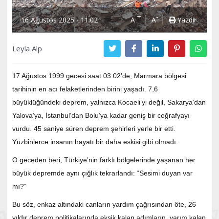
+
-
16 Ağustos 2025 - 11:02
A
A
Yazdır
Leyla Alp
17 Ağustos 1999 gecesi saat 03.02’de, Marmara bölgesi
tarihinin en acı felaketlerinden birini yaşadı. 7,6
büyüklüğündeki deprem, yalnızca Kocaeli’yi değil, Sakarya’dan
Yalova’ya, İstanbul’dan Bolu’ya kadar geniş bir coğrafyayı
vurdu. 45 saniye süren deprem şehirleri yerle bir etti.
Yüzbinlerce insanın hayatı bir daha eskisi gibi olmadı.
O geceden beri, Türkiye’nin farklı bölgelerinde yaşanan her
büyük depremde aynı çığlık tekrarlandı: “Sesimi duyan var
mı?”
Bu söz, enkaz altındaki canların yardım çağrısından öte, 26
yıldır deprem politikalarında eksik kalan adımların, yarım kalan