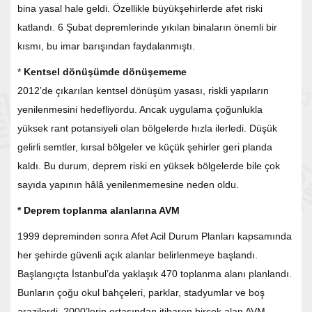
bina yasal hale geldi. Özellikle büyükşehirlerde afet riski
katlandı. 6 Şubat depremlerinde yıkılan binaların önemli bir
kısmı, bu imar barışından faydalanmıştı.
*
Kentsel dönüşümde dönüşememe
2012’de çıkarılan kentsel dönüşüm yasası, riskli yapıların
yenilenmesini hedefliyordu. Ancak uygulama çoğunlukla
yüksek rant potansiyeli olan bölgelerde hızla ilerledi. Düşük
gelirli semtler, kırsal bölgeler ve küçük şehirler geri planda
kaldı. Bu durum, deprem riski en yüksek bölgelerde bile çok
sayıda yapının hâlâ yenilenmemesine neden oldu.
* Deprem toplanma alanlarına AVM
1999 depreminden sonra Afet Acil Durum Planları kapsamında
her şehirde güvenli açık alanlar belirlenmeye başlandı.
Başlangıçta İstanbul’da yaklaşık 470 toplanma alanı planlandı.
Bunların çoğu okul bahçeleri, parklar, stadyumlar ve boş
arazilerdi. 2000’lerin ortasından itibaren birçok alan AVM,