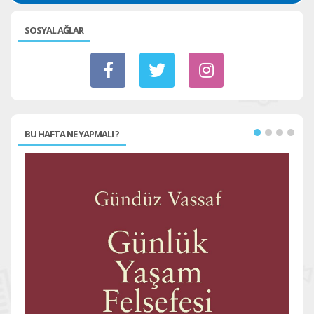
SOSYAL AĞLAR
BU HAFTA NE YAPMALI ?