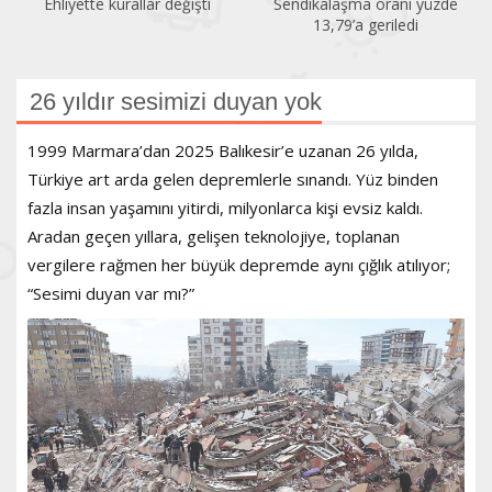
Ehliyette kurallar değişti
Sendikalaşma oranı yüzde
13,79’a geriledi
26 yıldır sesimizi duyan yok
1999 Marmara’dan 2025 Balıkesir’e uzanan 26 yılda,
Türkiye art arda gelen depremlerle sınandı. Yüz binden
fazla insan yaşamını yitirdi, milyonlarca kişi evsiz kaldı.
Aradan geçen yıllara, gelişen teknolojiye, toplanan
vergilere rağmen her büyük depremde aynı çığlık atılıyor;
“Sesimi duyan var mı?”