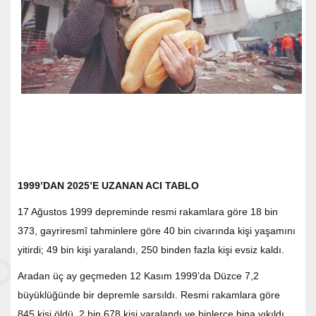
1999’DAN 2025’E UZANAN ACI TABLO
17 Ağustos 1999 depreminde resmi rakamlara göre 18 bin
373, gayriresmî tahminlere göre 40 bin civarında kişi yaşamını
yitirdi; 49 bin kişi yaralandı, 250 binden fazla kişi evsiz kaldı.
Aradan üç ay geçmeden 12 Kasım 1999’da Düzce 7,2
büyüklüğünde bir depremle sarsıldı. Resmi rakamlara göre
845 kişi öldü, 2 bin 678 kişi yaralandı ve binlerce bina yıkıldı.