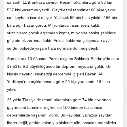
sarsıntı, 11 ili enkaza çevirdi. Resmî rakamlara göre 53 bin
537 kişi yaşamını yitirdi. Gayriresmî tahminler 60 bine yakın
can kaybına işaret ediyor. Yaklaşık 50 bin bina yıkıldı, 165 bin
bina ağır hasar gördü. Milyonlarca insan evsiz kaldı,
yüzbinlerce çocuk eğitimden koptu, milyonlar başka şehirlere
göç etmek zorunda kaldı. Enkaz kaldırma çalışmaları aylar
sürdü; bölgede yaşam hâlâ normale dönmüş değil.
Son olarak 10 Ağustos Pazar akşamı Balıkesir Sındırgı’da saat
19.53’te 6,1 büyüklüğünde bir deprem meydana geldi. Bir
kişinin hayatını kaybettiği depremde İçişleri Bakanı Ali
Yerlikaya’nın açıklamasına göre 29 kişi yaralandı, 16 bina
yıkıldı.
26 yılda Türkiye’de resmî rakamlara göre 74 bin civarında
gayriresmî tahminlere göre ise 100 binden fazla insan
depremlerde yaşamını yitirdi. Bu kayıplar, yalnızca sayıdan
ibaret değil; geride kalan yüzbinlerce aile, boşalan mahalleler,