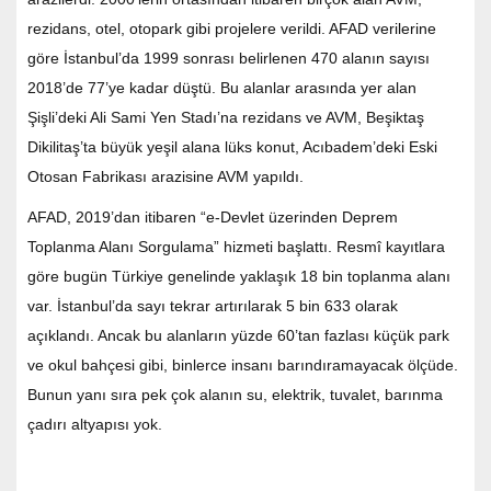
rezidans, otel, otopark gibi projelere verildi. AFAD verilerine
göre İstanbul’da 1999 sonrası belirlenen 470 alanın sayısı
2018’de 77’ye kadar düştü. Bu alanlar arasında yer alan
Şişli’deki Ali Sami Yen Stadı’na rezidans ve AVM, Beşiktaş
Dikilitaş’ta büyük yeşil alana lüks konut, Acıbadem’deki Eski
Otosan Fabrikası arazisine AVM yapıldı.
AFAD, 2019’dan itibaren “e-Devlet üzerinden Deprem
Toplanma Alanı Sorgulama” hizmeti başlattı. Resmî kayıtlara
göre bugün Türkiye genelinde yaklaşık 18 bin toplanma alanı
var. İstanbul’da sayı tekrar artırılarak 5 bin 633 olarak
açıklandı. Ancak bu alanların yüzde 60’tan fazlası küçük park
ve okul bahçesi gibi, binlerce insanı barındıramayacak ölçüde.
Bunun yanı sıra pek çok alanın su, elektrik, tuvalet, barınma
çadırı altyapısı yok.