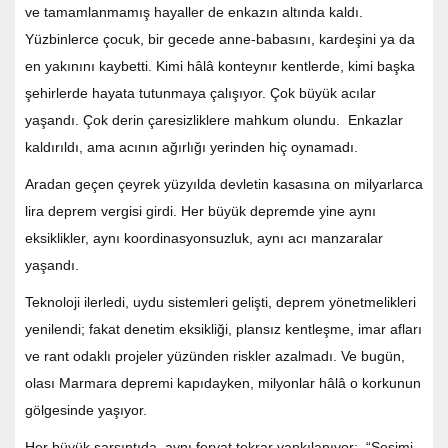
ve tamamlanmamış hayaller de enkazın altında kaldı.
Yüzbinlerce çocuk, bir gecede anne-babasını, kardeşini ya da
en yakınını kaybetti. Kimi hâlâ konteynır kentlerde, kimi başka
şehirlerde hayata tutunmaya çalışıyor. Çok büyük acılar
yaşandı. Çok derin çaresizliklere mahkum olundu. Enkazlar
kaldırıldı, ama acının ağırlığı yerinden hiç oynamadı.
Aradan geçen çeyrek yüzyılda devletin kasasına on milyarlarca
lira deprem vergisi girdi. Her büyük depremde yine aynı
eksiklikler, aynı koordinasyonsuzluk, aynı acı manzaralar
yaşandı.
Teknoloji ilerledi, uydu sistemleri gelişti, deprem yönetmelikleri
yenilendi; fakat denetim eksikliği, plansız kentleşme, imar afları
ve rant odaklı projeler yüzünden riskler azalmadı. Ve bugün,
olası Marmara depremi kapıdayken, milyonlar hâlâ o korkunun
gölgesinde yaşıyor.
Her büyük sarsıntıda, aynı feryat tekrar yankılanıyor: “Sesimi