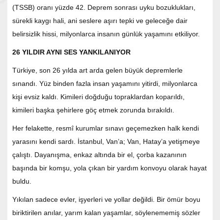
(TSSB) oranı yüzde 42. Deprem sonrası uyku bozuklukları,
sürekli kaygı hali, ani seslere aşırı tepki ve geleceğe dair
belirsizlik hissi, milyonlarca insanın günlük yaşamını etkiliyor.
26 YILDIR AYNI SES YANKILANIYOR
Türkiye, son 26 yılda art arda gelen büyük depremlerle
sınandı. Yüz binden fazla insan yaşamını yitirdi, milyonlarca
kişi evsiz kaldı. Kimileri doğduğu topraklardan koparıldı,
kimileri başka şehirlere göç etmek zorunda bırakıldı.
Her felakette, resmî kurumlar sınavı geçemezken halk kendi
yarasını kendi sardı. İstanbul, Van’a; Van, Hatay’a yetişmeye
çalıştı. Dayanışma, enkaz altında bir el, çorba kazanının
başında bir komşu, yola çıkan bir yardım konvoyu olarak hayat
buldu.
Yıkılan sadece evler, işyerleri ve yollar değildi. Bir ömür boyu
biriktirilen anılar, yarım kalan yaşamlar, söylenememiş sözler