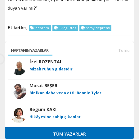
duyan var mı?”
Etiketler;
deprem
17 ağustos
hatay depremi
HAFTANIN YAZARLARI
Tümü
İzel ROZENTAL
Mizah ruhun gıdasıdır
Murat BEŞER
Bir ikon daha veda etti: Bonnie Tyler
Begüm KAKI
Hikâyesine sahip çıkanlar
TÜM YAZARLAR