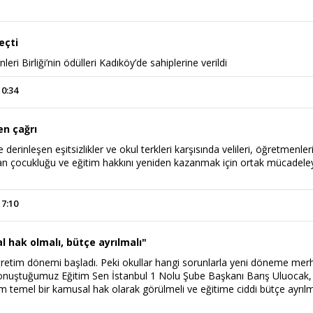
eçti
leri Birliği’nin ödülleri Kadıköy’de sahiplerine verildi
10:34
en çağrı
 derinleşen eşitsizlikler ve okul terkleri karşısında velileri, öğretmenler
n çocukluğu ve eğitim hakkını yeniden kazanmak için ortak mücadele
17:10
 hak olmalı, bütçe ayrılmalı"
ğretim dönemi başladı. Peki okullar hangi sorunlarla yeni döneme me
konuştuğumuz Eğitim Sen İstanbul 1 Nolu Şube Başkanı Barış Uluocak,
m temel bir kamusal hak olarak görülmeli ve eğitime ciddi bütçe ayrılm