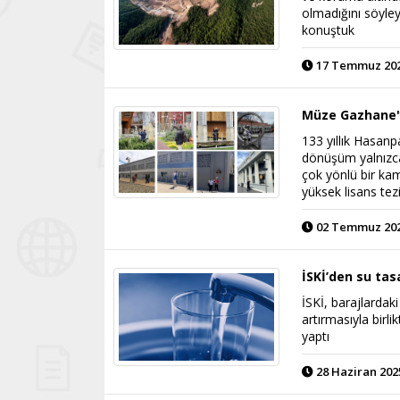
olmadığını söyley
konuştuk
17 Temmuz 2025
Müze Gazhane'
133 yıllık Hasan
dönüşüm yalnızca 
çok yönlü bir kam
yüksek lisans tez
02 Temmuz 2025
İSKİ’den su tas
İSKİ, barajlardak
artırmasıyla birl
yaptı
28 Haziran 2025