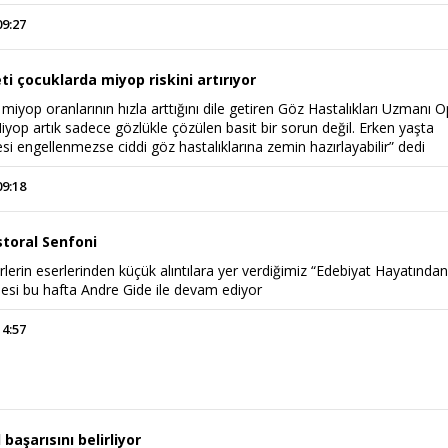
09:27
i çocuklarda miyop riskini artırıyor
iyop oranlarının hızla arttığını dile getiren Göz Hastalıkları Uzmanı O
Miyop artık sadece gözlükle çözülen basit bir sorun değil. Erken yaşta
esi engellenmezse ciddi göz hastalıklarına zemin hazırlayabilir” dedi
09:18
storal Senfoni
Haftanın Sinevizyonu
Haftanın Pusulası
rlerin eserlerinden küçük alıntılara yer verdiğimiz “Edebiyat Hayatında
şesi bu hafta Andre Gide ile devam ediyor
14:57
 başarısını belirliyor