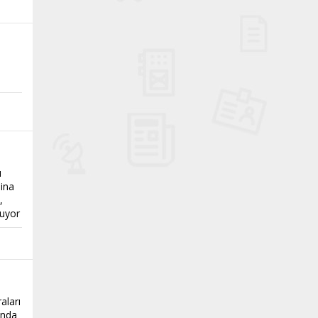
n
ı
Sina
,
tuyor
aları
ında