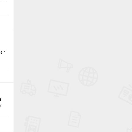
air
i
i
ı