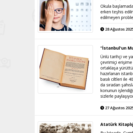
Okula başlamada
erken teşhis edi
edilmeyen proble
28 Ağustos 2025
“İstanbul'un M
Ünlü tarihçi ve 
çevrimiçi erişime
ortaklaşa yürütt
hazırlanan istanb
basılı ciltleri i
da sıradan şahısl
konunun işlendiğ
sizlerle paylaşıyo
27 Ağustos 2025
Atatürk Kitaplı
Bu köşede, Cumhu