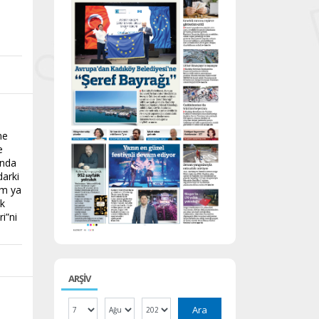
ne
e
ında
darki
im ya
ok
i”ni
ARŞİV
Ara