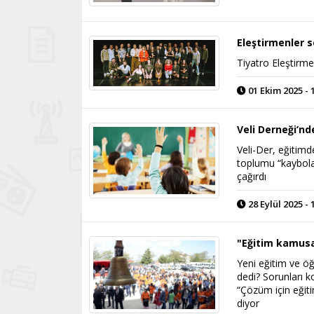
Eleştirmenler s
Tiyatro Eleştirmen
01 Ekim 2025 - 
Veli Derneği’nd
Veli-Der, eğitimde
toplumu “kaybola
çağırdı
28 Eylül 2025 - 
"Eğitim kamusal
Yeni eğitim ve ö
dedi? Sorunları 
“Çözüm için eğiti
diyor