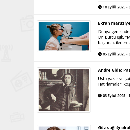
10 Eylül 2025 - 
Ekran maruziyet
Dünya genelinde m
Dr. Burcu Işık, “
başlarsa, ilerlem
05 Eylül 2025 - 
Andre Gide: Pa
Usta yazar ve şai
Hatırlamalar” kö
03 Eylül 2025 - 
Göz sağlığı okul