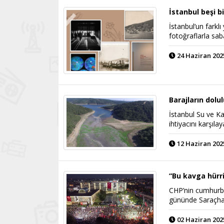
İstanbul beşi bi
İstanbul’un farklı
fotoğraflarla sab
24 Haziran 2025
Barajların dolul
İstanbul Su ve Ka
ihtiyacını karşıla
12 Haziran 2025
“Bu kavga hürr
CHP’nin cumhurb
gününde Saraçhan
02 Haziran 2025