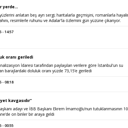
r yerde...
 yüzlerini anlatan beş ayrı sergi; haritalarla geçmişini, romanlarla hayali
ahını, resimlerle ruhunu ve Adalar'la özlemini gün yüzüne çıkarıyor.
 - 14:57
uk oranı geriledi
nalizasyon İdaresi tarafından paylaşılan verilere göre İstanbul'un su
yan barajlardaki doluluk oranı yüzde 73,15’e geriledi
 - 08:18
iyet kavgasıdır”
aşkanı adayı ve İBB Başkanı Ekrem İmamoğlu’nun tutuklanmasının 10
e’de on binler bir araya geldi
 - 00:55