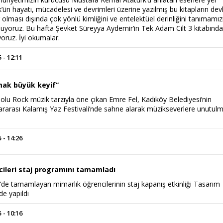
k’ün hayatı, mücadelesi ve devrimleri üzerine yazılmış bu kitapların dev
r olması dışında çok yönlü kimliğini ve entelektüel derinliğini tanımamız
uyoruz. Bu hafta Şevket Süreyya Aydemir’in Tek Adam Cilt 3 kitabınd
oruz. İyi okumalar.
 - 12:11
mak büyük keyif”
olu Rock müzik tarzıyla öne çıkan Emre Fel, Kadıköy Belediyesi’nin
lararası Kalamış Yaz Festivali’nde sahne alarak müzikseverlere unutul
 - 14:26
cileri staj programını tamamladı
y’de tamamlayan mimarlık öğrencilerinin staj kapanış etkinliği Tasarım
de yapıldı
 - 10:16