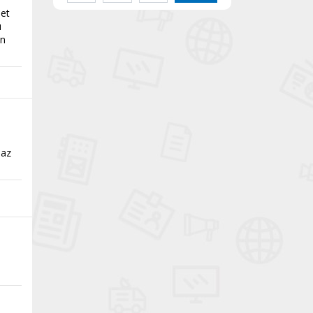
let
ı
an
maz