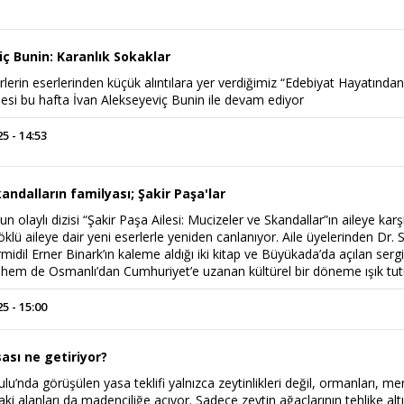
ç Bunin: Karanlık Sokaklar
rlerin eserlerinden küçük alıntılara yer verdiğimiz “Edebiyat Hayatında
şesi bu hafta İvan Alekseyeviç Bunin ile devam ediyor
 - 14:53
andalların familyası; Şakir Paşa'lar
 olaylı dizisi “Şakir Paşa Ailesi: Mucizeler ve Skandallar”ın aileye karş
 köklü aileye dair yeni eserlerle yeniden canlanıyor. Aile üyelerinden Dr. 
dil Erner Binark’ın kaleme aldığı iki kitap ve Büyükada’da açılan sergi
e hem de Osmanlı’dan Cumhuriyet’e uzanan kültürel bir döneme ışık tu
 - 15:00
ası ne getiriyor?
lu’nda görüşülen yasa teklifi yalnızca zeytinlikleri değil, ormanları, mer
ki alanları da madenciliğe açıyor. Sadece zeytin ağaçlarının tehlike alt