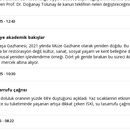
en Prof. Dr. Doğanay Tolunay ile kanun teklifinin neleri değiştireceğini
 - 12:43
ye akademik bakışlar
paşa Gazhanesi, 2021 yılında Müze Gazhane olarak yeniden doğdu. Bu
bir restorasyon değil; kültür, sanat, sosyal yaşam ve kent belleğine d
usal yeniden işlevlendirme örneği. Dört yılı geride bırakan bu süreci ik
i mercek altına alıyor.
 - 10:30
arrufu çağrısı
i doluluk oranının yüzde 68’e düştüğünü açıkladı. Yaz sıcaklarının etkisin
ikte su tüketiminde yaşanan artışa dikkat çeken İSKİ, su tasarrufu çağrıs
 - 08:22