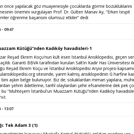
n önce yapılacak göz muayenesiyle çocuklarda görme bozukluklarını
lmesinin önemini vurgulayan Prof. Dr. Gülten Manav Ay, “Erken tespit
mler öğrenme başarısını olumsuz etkiler” dedi
 - 09:47
uazzam Kütüğü”nden Kadıköy havadisleri-1
yazar Reşad Ekrem Koçu'nun kült eseri İstanbul Ansiklopedisi, geçen se
 açıldı. Garanti BBVA tarafından kurulan Salt’ın Kadir Has Üniversitesi il
üğü Reşad Ekrem Koçu ve İstanbul Ansiklopedisi Arşivi projesi kapsam
ulansiklopedisi.org sitesinde, yarım kalmış ansiklopedinin G harfine ka
le 40 bini aşkın belge bulunuyor. Biz de; sokaklardan mimari yapılara, müh
ardan şehrin âdetlerine, tarihî olaylardan şehir efsanelerine dek pek ç
i bu “Muhteşem İstanbul'un Muazzam Kütüğü”nden Kadıköy havadisler
ruz.
 - 13:07
ğı: Tek Adam 3 (1)
riyetimizin kurucusu Mustafa Kemal Atatürk’ü anlatan eserlere yer