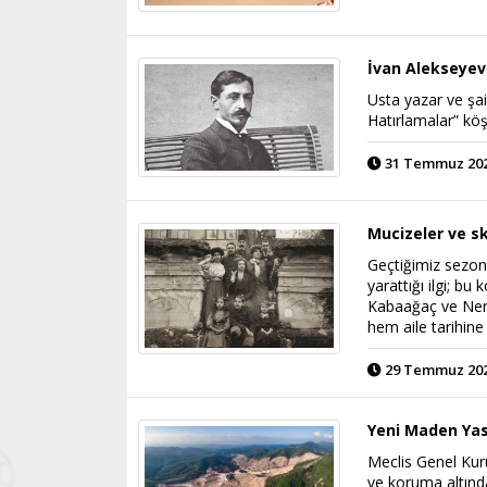
İvan Alekseyevi
Usta yazar ve şai
Hatırlamalar” kö
31 Temmuz 2025
Mucizeler ve sk
Geçtiğimiz sezonun
yarattığı ilgi; bu
Kabaağaç ve Nermi
hem aile tarihin
29 Temmuz 2025
Yeni Maden Yas
Meclis Genel Kuru
ve koruma altında