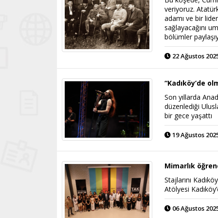
veriyoruz. Atatür
adamı ve bir lide
sağlayacağını um
bölümler paylaşıy
22 Ağustos 2025
“Kadıköy’de ol
Son yıllarda Anad
düzenlediği Ulus
bir gece yaşattı
19 Ağustos 2025
Mimarlık öğren
Stajlarını Kadıkö
Atölyesi Kadıköy’
06 Ağustos 2025