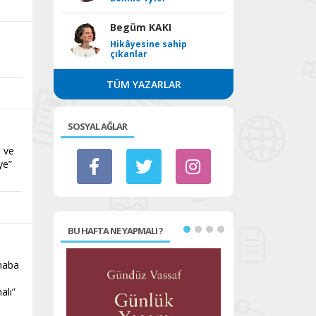
Begüm KAKI
Hikâyesine sahip
çıkanlar
TÜM YAZARLAR
SOSYAL AĞLAR
i ve
ye”
BU HAFTA NE YAPMALI ?
rhaba
alı”