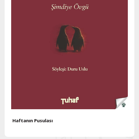
Haftanın Pusulası
H