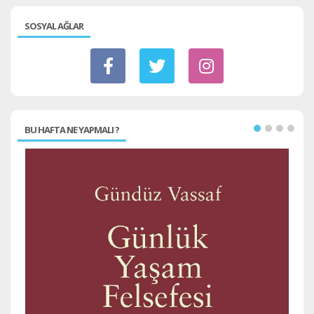
SOSYAL AĞLAR
BU HAFTA NE YAPMALI ?