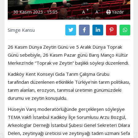
+
-
30 Kasım 2023 - 15:05
A
A
Yazdır
Simge Kansu
26 Kasım Dünya Zeytin Günü ve 5 Aralık Dünya Toprak
Günü sebebiyle, 26 Kasım Pazar günü Barış Manço Kültür
Merkezi’nde “Toprak ve Zeytin” başlıklı söyleşi düzenlendi.
Kadıköy Kent Konseyi Gıda Tarım Çalışma Grubu
tarafından düzenlenen etkinlikle Türkiye'nin tarım politikası,
tarım alanları, erozyon, tarımsal üretimin günümüzdeki
durumu ve zeytin konuşuldu.
Hüseyin Varış moderatörlüğünde gerçekleşen söyleşiye
TEMA Vakfı İstanbul Kadıköy İlçe Sorumlusu Arzu Bozgül,
Arkeologlar Derneği İstanbul Şubesi Genel Sekreteri Dilara
Delen, zeytinyağı üreticisi ve zeytinyağı tadım uzmanı Sefa