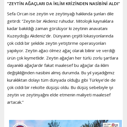
“ZEYTİN AĞAÇLARI DA İKLİM KRİZİNDEN NASİBİNİ ALDI”
Sefa Orcan ise zeytin ve zeytinyağı hakkında şunları dile
getirdi: “Zeytin bir Akdeniz ruhudur. Mitolojik kaynaklara
kadar bakıldığı zaman görülüyor ki zeytinin anavatanı
Kuzeydoğu Akdeniz’dir. Dünyanın çeşitli lokasyonlarında
çok ciddi bir şekilde zeytin yetiştirme operasyonları
yapılıyor. Zeytin ağacı ölmez ağaç olarak bilinir ve verdiği
ürün çok kıymetlidir. Zeytin ağaçları her türlü zorlu şartlara
dayanıklı ağaçlardır fakat maalesef bu ağaçlar da iklim
değişikliğinden nasibini almış durumda. Bu yıl yaşadığımız
kuraklıktan dolayı tüm dünyada olduğu gibi Türkiye’de de
çok ciddi bir rekolte düşüşü oldu. Bu düşüş sebebiyle iyi
zeytin ve zeytinyağını elde etmenin maliyeti maalesef
artacak.”