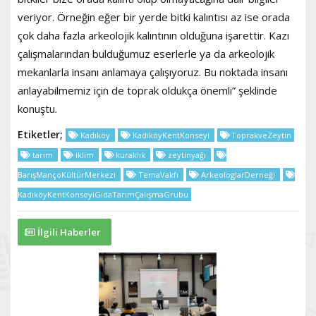
veriyor. Örneğin eğer bir yerde bitki kalıntısı az ise orada
çok daha fazla arkeolojik kalıntının olduğuna işarettir. Kazı
çalışmalarından bulduğumuz eserlerle ya da arkeolojik
mekanlarla insanı anlamaya çalışıyoruz. Bu noktada insanı
anlayabilmemiz için de toprak oldukça önemli” şeklinde
konuştu.
Etiketler;
Kadıköy
KadıköyKentKonseyi
ToprakveZeytin
tarım
iklim
kuraklık
zeytinyağı
BarışMançoKültürMerkezi
TemaVakfı
ArkeologlarDerneği
KadıköyKentKonseyiGıdaTarımÇalışmaGrubu
İlgili Haberler