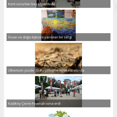
Kent sorunları beyazperdede
İnsan ve doğa ilişkisini yansıtan bir sergi
Ülkemizin yüzde 73.4’ü çölleşme tehlikesi altında
Kadıköy Çevre Festivali sona erdi