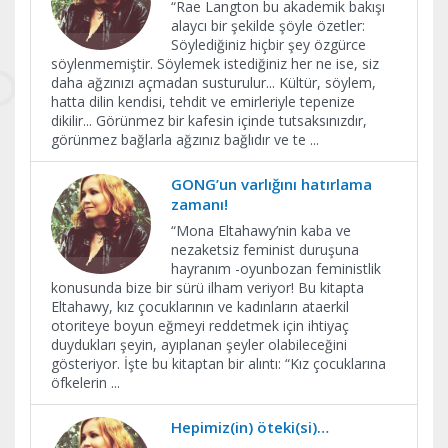
“Rae Langton bu akademik bakışı
alaycı bir şekilde şöyle özetler:
Söylediğiniz hiçbir şey özgürce
söylenmemiştir. Söylemek istediğiniz her ne ise, siz
daha ağzınızı açmadan susturulur... Kültür, söylem,
hatta dilin kendisi, tehdit ve emirleriyle tepenize
dikilir... Görünmez bir kafesin içinde tutsaksınızdır,
görünmez bağlarla ağzınız bağlıdır ve te
...
GONG’un varlığını hatırlama
zamanı!
“Mona Eltahawy’nin kaba ve
nezaketsiz feminist duruşuna
hayranım -oyunbozan feministlik
konusunda bize bir sürü ilham veriyor! Bu kitapta
Eltahawy, kız çocuklarının ve kadınların ataerkil
otoriteye boyun eğmeyi reddetmek için ihtiyaç
duydukları şeyin, ayıplanan şeyler olabileceğini
gösteriyor. İşte bu kitaptan bir alıntı: “Kız çocuklarına
öfkelerin
...
Hepimiz(in) öteki(si)…