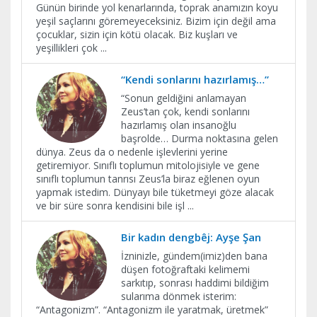
Günün birinde yol kenarlarında, toprak anamızın koyu
yeşil saçlarını göremeyeceksiniz. Bizim için değil ama
çocuklar, sizin için kötü olacak. Biz kuşları ve
yeşillikleri çok
...
“Kendi sonlarını hazırlamış…”
“Sonun geldiğini anlamayan
Zeus’tan çok, kendi sonlarını
hazırlamış olan insanoğlu
başrolde… Durma noktasına gelen
dünya. Zeus da o nedenle işlevlerini yerine
getiremiyor. Sınıflı toplumun mitolojisiyle ve gene
sınıflı toplumun tanrısı Zeus’la biraz eğlenen oyun
yapmak istedim. Dünyayı bile tüketmeyi göze alacak
ve bir süre sonra kendisini bile işl
...
Bir kadın dengbêj: Ayşe Şan
İzninizle, gündem(imiz)den bana
düşen fotoğraftaki kelimemi
sarkıtıp, sonrası haddimi bildiğim
sularıma dönmek isterim:
“Antagonizm”. “Antagonizm ile yaratmak, üretmek”