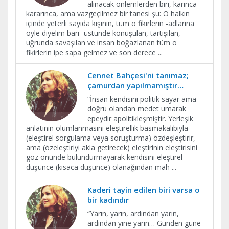
alınacak önlemlerden biri, karınca
kararınca, ama vazgeçilmez bir tanesi şu: O halkın
içinde yeterli sayıda kişinin, tüm o fikirlerin -adlarına
öyle diyelim bari- üstünde konuşulan, tartışılan,
uğrunda savaşılan ve insan boğazlanan tüm o
fikirlerin ipe sapa gelmez ve son derece
...
Cennet Bahçesi'ni tanımaz;
çamurdan yapılmamıştır…
​“İnsan kendisini politik sayar ama
doğru olandan medet umarak
epeydir apolitikleşmiştir. Yerleşik
anlatının olumlanmasını eleştirellik basmakalıbıyla
(eleştirel sorgulama veya soruşturma) özdeşleştirir,
ama (özeleştiriyi akla getirecek) eleştirinin eleştirisini
göz önünde bulundurmayarak kendisini eleştirel
düşünce (kısaca düşünce) olanağından mah
...
Kaderi tayin edilen biri varsa o
bir kadındır
“Yarın, yarın, ardından yarın,
ardından yine yarın… Günden güne