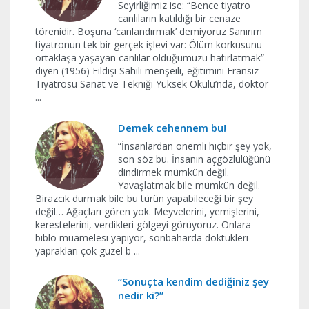
Seyirliğimiz ise: “Bence tiyatro
canlıların katıldığı bir cenaze
törenidir. Boşuna ‘canlandırmak’ demiyoruz Sanırım
tiyatronun tek bir gerçek işlevi var: Ölüm korkusunu
ortaklaşa yaşayan canlılar olduğumuzu hatırlatmak”
diyen (1956) Fildişi Sahili menşeili, eğitimini Fransız
Tiyatrosu Sanat ve Tekniği Yüksek Okulu’nda, doktor
...
Demek cehennem bu!
“İnsanlardan önemli hiçbir şey yok,
son söz bu. İnsanın açgözlülüğünü
dindirmek mümkün değil.
Yavaşlatmak bile mümkün değil.
Birazcık durmak bile bu türün yapabileceği bir şey
değil… Ağaçları gören yok. Meyvelerini, yemişlerini,
kerestelerini, verdikleri gölgeyi görüyoruz. Onlara
biblo muamelesi yapıyor, sonbaharda döktükleri
yaprakları çok güzel b
...
“Sonuçta kendim dediğiniz şey
nedir ki?”