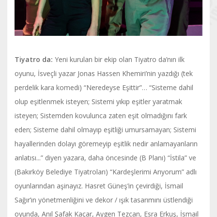
Tiyatro da:
Yeni kurulan bir ekip olan Tiyatro da’nın ilk
oyunu, İsveçli yazar Jonas Hassen Khemiri’nin yazdığı (tek
perdelik kara komedi) “Neredeyse Eşittir”… “Sisteme dahil
olup eşitlenmek isteyen; Sistemi yıkıp eşitler yaratmak
isteyen; Sistemden kovulunca zaten eşit olmadığını fark
eden; Sisteme dahil olmayıp eşitliği umursamayan; Sistemi
hayallerinden dolayı göremeyip eşitlik nedir anlamayanların
anlatısı...” diyen yazara, daha öncesinde (B Planı) “İstila” ve
(Bakırköy Belediye Tiyatroları) “Kardeşlerimi Arıyorum” adlı
oyunlarından aşinayız. Hasret Güneş’in çevirdiği, İsmail
Sağır’ın yönetmenliğini ve dekor / ışık tasarımını üstlendiği
oyunda, Anıl Şafak Kaçar, Aygen Tezcan, Esra Erkuş, İsmail