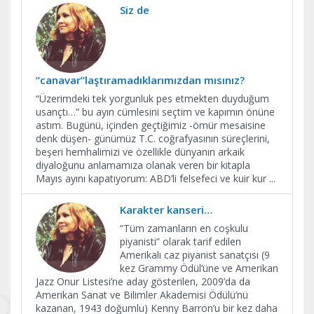
Siz de
“canavar”laştıramadıklarımızdan mısınız?
“Üzerimdeki tek yorgunluk pes etmekten duyduğum
usançtı…” bu ayın cümlesini seçtim ve kapımın önüne
astım. Bugünü, içinden geçtiğimiz -ömür mesaisine
denk düşen- günümüz T.C. coğrafyasının süreçlerini,
beşeri hemhalimizi ve özellikle dünyanın arkaik
diyaloğunu anlamamıza olanak veren bir kitapla
Mayıs ayını kapatıyorum: ABD’li felsefeci ve kuir kur
...
Karakter kanseri…
“Tüm zamanların en coşkulu
piyanisti” olarak tarif edilen
Amerikalı caz piyanist sanatçısı (9
kez Grammy Ödül’üne ve Amerikan
Jazz Onur Listesi’ne aday gösterilen, 2009’da da
Amerikan Sanat ve Bilimler Akademisi Ödülü’nü
kazanan, 1943 doğumlu) Kenny Barron’u bir kez daha