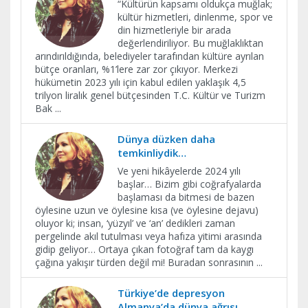
“Kültürün kapsamı oldukça muğlak;
kültür hizmetleri, dinlenme, spor ve
din hizmetleriyle bir arada
değerlendiriliyor. Bu muğlaklıktan
arındırıldığında, belediyeler tarafından kültüre ayrılan
bütçe oranları, %1’lere zar zor çıkıyor. Merkezi
hükümetin 2023 yılı için kabul edilen yaklaşık 4,5
trilyon liralık genel bütçesinden T.C. Kültür ve Turizm
Bak
...
Dünya düzken daha
temkinliydik…
Ve yeni hikâyelerde 2024 yılı
başlar… Bizim gibi coğrafyalarda
başlaması da bitmesi de bazen
öylesine uzun ve öylesine kısa (ve öylesine dejavu)
oluyor ki; insan, ‘yüzyıl’ ve ‘an’ dedikleri zaman
pergelinde akıl tutulması veya hafıza yitimi arasında
gidip geliyor… Ortaya çıkan fotoğraf tam da kaygı
çağına yakışır türden değil mi! Buradan sonrasının
...
Türkiye’de depresyon
Almanya’da dünya ağrısı…