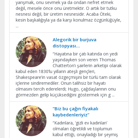
yarışmak, onu sevmek ya da ondan nefret etmek
değil, mesele önce onu üretmektir. O artık bir tutku
nesnesi değil, bir üretim nesnesidir. Acaba Öteki,
kesin başkalığıyla ya da karşı konulmaz özgünlüğüyle,
...
Alegorik bir burjuva
distopyası…
“Hayatına bir çatı katında on yedi
yaşındayken son veren Thomas
Chatterton’ı şairlerin arketipi olarak
kabul eden 1830’lu yılların ateşli gençleri,
Shakespeare’in vasat özgeçmişini bir türlü tam olarak
içlerine sindiremediler. Onun talihsiz bir hayatı
olmasını tercih ederelerdi; Hugo, çağdaşlarının onu
görmezden gelip küçüksediğini göstermek için g
...
“Biz bu çağın fiyakalı
kaybedenleriyiz”
“Kadınlara, ‘gizli ev kadınları’
olmaları öğretildi ve toplumun
kabul ettiği, onayladığı bir şeymiş