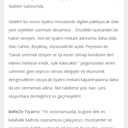
Kuleleri Salonu’nda.
Gelelim bu sezon tiyatro mesaisinde algıları paklayacak olan
yeni seyirlikler serimizin devamına… Öncelikle tazesinden bir
haber vereyim. Yeni bir tiyatro mekanı adresimiz daha oldu:
Klan Sahne, Beşiktaş, Vişnezade’de açıldı. Peşrevini de,
“Sanat üretmek isteyen ve ‘iyi insan’ olmayı kendisine dert
edinen herkesin evidir, öyle kalacaktır.” jargonundan veren
sahnenin gani seyircisi olması dileğiyle! Ve ekonomik
dengesizlikten oluşacak tiyatro mekanı kapanmalarına daha
da izin vermemek adına -fikri takibimiz yok, bari- yeni
oluşumlara desteğimizi es geçmeyelim!
BeReZe Tiyatro:
“16. sezonumuzda, bugüne dek en
kalabalık kadrolu oyunumuzu çalışıyoruz, müzisyenler ve