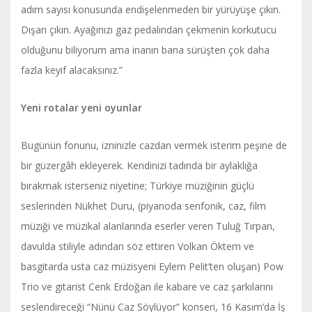
adım sayısı konusunda endişelenmeden bir yürüyüşe çıkın.
Dışarı çıkın. Ayağınızı gaz pedalından çekmenin korkutucu
olduğunu biliyorum ama inanın bana sürüşten çok daha
fazla keyif alacaksınız.”
Yeni rotalar yeni oyunlar
Bugünün fonunu, izninizle cazdan vermek isterim peşine de
bir güzergâh ekleyerek. Kendinizi tadında bir aylaklığa
bırakmak isterseniz niyetine; Türkiye müziğinin güçlü
seslerinden Nükhet Duru, (piyanoda senfonik, caz, film
müziği ve müzikal alanlarında eserler veren Tuluğ Tırpan,
davulda stiliyle adından söz ettiren Volkan Öktem ve
basgitarda usta caz müzisyeni Eylem Pelit’ten oluşan) Pow
Trio ve gitarist Cenk Erdoğan ile kabare ve caz şarkılarını
seslendireceği “Nünü Caz Söylüyor” konseri, 16 Kasım’da İş