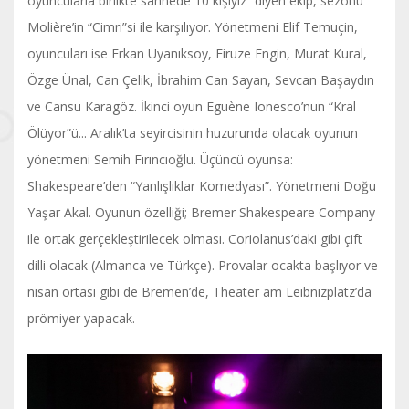
oyuncularla birlikte sahnede 10 kişiyiz” diyen ekip, sezonu
Molière’in “Cimri”si ile karşılıyor. Yönetmeni Elif Temuçin,
oyuncuları ise Erkan Uyanıksoy, Firuze Engin, Murat Kural,
Özge Ünal, Can Çelik, İbrahim Can Sayan, Sevcan Başaydın
ve Cansu Karagöz. İkinci oyun Eguène Ionesco’nun “Kral
Ölüyor”ü... Aralık’ta seyircisinin huzurunda olacak oyunun
yönetmeni Semih Fırıncıoğlu. Üçüncü oyunsa:
Shakespeare’den “Yanlışlıklar Komedyası”. Yönetmeni Doğu
Yaşar Akal. Oyunun özelliği; Bremer Shakespeare Company
ile ortak gerçekleştirilecek olması. Coriolanus’daki gibi çift
dilli olacak (Almanca ve Türkçe). Provalar ocakta başlıyor ve
nisan ortası gibi de Bremen’de, Theater am Leibnizplatz’da
prömiyer yapacak.