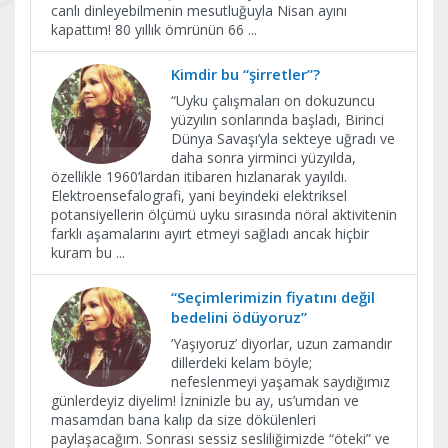
canlı dinleyebilmenin mesutluğuyla Nisan ayını
kapattım! 80 yıllık ömrünün 66
...
Kimdir bu “şirretler”?
“Uyku çalışmaları on dokuzuncu
yüzyılın sonlarında başladı, Birinci
Dünya Savaşı’yla sekteye uğradı ve
daha sonra yirminci yüzyılda,
özellikle 1960’lardan itibaren hızlanarak yayıldı.
Elektroensefalografi, yani beyindeki elektriksel
potansiyellerin ölçümü uyku sırasında nöral aktivitenin
farklı aşamalarını ayırt etmeyi sağladı ancak hiçbir
kuram bu
...
“Seçimlerimizin fiyatını değil
bedelini ödüyoruz”
‘Yaşıyoruz’ diyorlar, uzun zamandır
dillerdeki kelam böyle;
nefeslenmeyi yaşamak saydığımız
günlerdeyiz diyelim! İzninizle bu ay, us’umdan ve
masamdan bana kalıp da size dökülenleri
paylaşacağım. Sonrası sessiz sesliliğimizde “öteki” ve