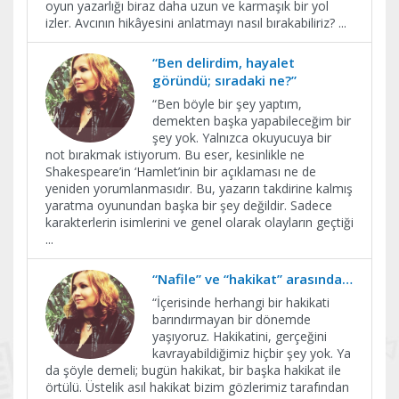
oyun yazarlığı biraz daha uzun ve karmaşık bir yol
izler. Avcının hikâyesini anlatmayı nasıl bırakabiliriz?
...
“Ben delirdim, hayalet
göründü; sıradaki ne?”
“Ben böyle bir şey yaptım,
demekten başka yapabileceğim bir
şey yok. Yalnızca okuyucuya bir
not bırakmak istiyorum. Bu eser, kesinlikle ne
Shakespeare’in ‘Hamlet’inin bir açıklaması ne de
yeniden yorumlanmasıdır. Bu, yazarın takdirine kalmış
yaratma oyunundan başka bir şey değildir. Sadece
karakterlerin isimlerini ve genel olarak olayların geçtiği
...
“Nafile” ve “hakikat” arasında…
“İçerisinde herhangi bir hakikati
barındırmayan bir dönemde
yaşıyoruz. Hakikatini, gerçeğini
kavrayabildiğimiz hiçbir şey yok. Ya
da şöyle demeli; bugün hakikat, bir başka hakikat ile
örtülü. Üstelik asıl hakikat bizim gözlerimiz tarafından