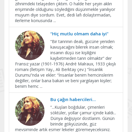
zihnimdeki telaşeden çıktım. O halde her şeyin aklın
erişiminde olduğunu söylediğini düşünmekle yanılıyor
muyum diye sordum. Evet, dedi lafı dolaştırmadan,
ilerleme konusunda
...
“Hiç mutlu olmam daha iyi”
“Bir tanrının deali, gücüne yeniden
kavuşacağını bilerek insan olmak;
insanın düşü ise kişiliğini
kaybetmeden tanrı olmaktır” der
Fransız yazar (1901-1976) André Malraux, 1933 çıkışlı
romanı (İletişim Yay., Ali Berktay çev.) “İnsanlık
Durumu”nda ve ekler: “İnsanlar benim hemcinslerim
değiller, onlar bana bakan ve beni yargılayan kişiler;
benim hemc
...
Bu çağın habercileri…
“...Kuşları boğdular, çimenleri
söktüler, yollar çamur içinde kaldı...
Dünya değişiyor dostlarım. Günün
birinde gökyüzünde, güz
mevsiminde artık esmer lekeler göremeyeceksiniz.