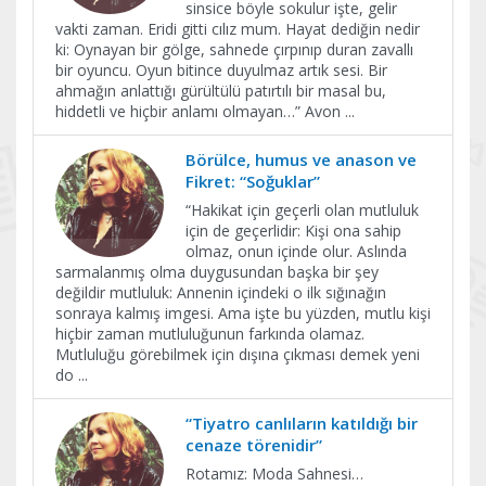
sinsice böyle sokulur işte, gelir
vakti zaman. Eridi gitti cılız mum. Hayat dediğin nedir
ki: Oynayan bir gölge, sahnede çırpınıp duran zavallı
bir oyuncu. Oyun bitince duyulmaz artık sesi. Bir
ahmağın anlattığı gürültülü patırtılı bir masal bu,
hiddetli ve hiçbir anlamı olmayan…” Avon
...
Börülce, humus ve anason ve
Fikret: “Soğuklar”
“Hakikat için geçerli olan mutluluk
için de geçerlidir: Kişi ona sahip
olmaz, onun içinde olur. Aslında
sarmalanmış olma duygusundan başka bir şey
değildir mutluluk: Annenin içindeki o ilk sığınağın
sonraya kalmış imgesi. Ama işte bu yüzden, mutlu kişi
hiçbir zaman mutluluğunun farkında olamaz.
Mutluluğu görebilmek için dışına çıkması demek yeni
do
...
“Tiyatro canlıların katıldığı bir
cenaze törenidir”
Rotamız: Moda Sahnesi…