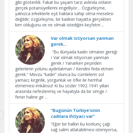
gibi gösterildi. Fakat bu yaşam tarzı aslında onların
gerçek potansiyellerini engelliyor… Özgürleşme,
yalnızca erkeklerle eşit haklara sahip olma meselesi
değildir; özgürleşme, bir kadının hayatta gerçekten
kim olduğunu ve ne olmak istediğini keşfetm
...
Var olmak istiyorsan yanman
gerek…
“Bu dünyada kadın olmanın gereği
/ Var olmak istiyorsan yanman
gerek / Yanarken peşinden
gelenlerin yolunu aydınlatman / Kendini feda etmen
gerek.” Mevzu “kadın” olunca bu cümlelerin sol
yamacı; kırgınlık, yorgunluk ve öfke ile hemhal
etmemesi imkânsız! Ki bu sözler 1902-1941 yılları
arasında nefeslenmiş ve hayatıyla da bir simge /
fener haline ge
...
“Bugünün Türkiye’sinin
cadılara ihtiyacı var”
​“Eğer bir halkın bu korkunç çağı
sağ salim atlatabilmesi isteniyorsa,