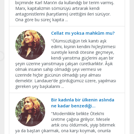
biçiminde Karl Marx’ın da kullandığı bir terim varmış.
Marx, kapitalizmin sömürüyü artırarak kendi
antagonistlerini (karşıtlarını) ürettiğini ileri sürüyor.
Ona göre bu süreç kapita
...
Cellat mı yoksa mahkûm mu?
“Ölümsüzlüğün tek kanıtı aşk
edimi, kişinin kendini hiçleştirmesi
suretiyle kendi ötesine geçmeye,
kendi yansıtma güçlerini aşan bir
şeyin üzerine yansıtmaya çalışan cüretkarlıktır. Âşık
olmak insanın sahip olmadığı şeyi vermesi ve
üzerinde hiçbir gücünün olmadığı şeyi alması
demektir. Landauer’de gördüğümüz üzere, yapılması
gereken şey başkalarını
...
Bir kadınla bir ülkenin aslında
ne kadar benzediği…
​“Modernlikle birlikte Öteki’ni
üretme çağına giriliyor. Mesele
artık onu öldürmek, yiyip bitirmek
ya da baştan çıkarmak, ona karşı koymak, onunla