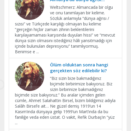
Weltschmerz: Almancada bir olgu
ve onu tanımlayan bir kelime.
Sözlük anlamıyla “dünya ağrısı /
sızısı” ve Türkçede karşılığı olmayan bu kelime
“gerçeğin hiçbir zaman zihnin beklentilerini
karşılayamaması karşısında duyulan hissi” ve “mevcut
dünya sizin olmasını istediğiniz hâli yansıtmadığı için
içinde bulunulan depresyonu” tanımlıyormuş.
Benimse e
...
Ölüm olduktan sonra hangi
gerçekten söz edilebilir ki?
“Biz sizin bize bakmadığınız
biçimde birbirimize bakıyoruz. Biz
sizin birbirinize bakmadığınız
biçimde size bakıyoruz.” Bu aralar içimden gelen
cümle, Ahmet Salahattin Birsel, bizim bildiğimiz adıyla
Salâh Birsel’e ait… Ne güzel demiş 1919’un 14
Kasım’ında dünyaya gelip 1999’un Mart’ında da bu
faniliğe veda eden üstat. O vakit, Refik Durbaş’ın “yüz
...