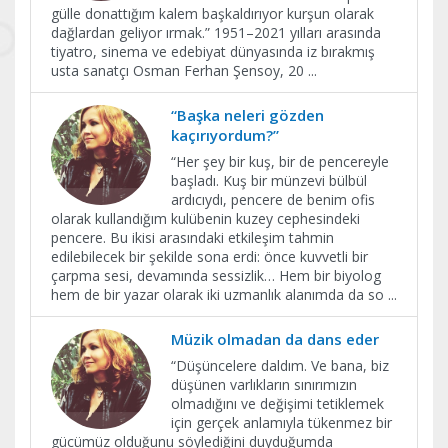
gülle donattığım kalem başkaldırıyor kurşun olarak
dağlardan geliyor ırmak.” 1951–2021 yılları arasında
tiyatro, sinema ve edebiyat dünyasında iz bırakmış
usta sanatçı Osman Ferhan Şensoy, 20
...
“Başka neleri gözden
kaçırıyordum?”
“Her şey bir kuş, bir de pencereyle
başladı. Kuş bir münzevi bülbül
ardıcıydı, pencere de benim ofis
olarak kullandığım kulübenin kuzey cephesindeki
pencere. Bu ikisi arasındaki etkileşim tahmin
edilebilecek bir şekilde sona erdi: önce kuvvetli bir
çarpma sesi, devamında sessizlik… Hem bir biyolog
hem de bir yazar olarak iki uzmanlık alanımda da so
...
Müzik olmadan da dans eder
“Düşüncelere daldım. Ve bana, biz
düşünen varlıkların sınırımızın
olmadığını ve değişimi tetiklemek
için gerçek anlamıyla tükenmez bir
gücümüz olduğunu söylediğini duyduğumda