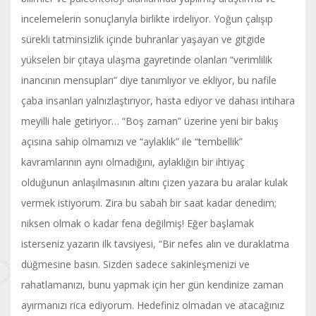
incelemelerin sonuçlarıyla birlikte irdeliyor. Yoğun çalışıp
sürekli tatminsizlik içinde buhranlar yaşayan ve gitgide
yükselen bir çıtaya ulaşma gayretinde olanları “verimlilik
inancının mensupları” diye tanımlıyor ve ekliyor, bu nafile
çaba insanları yalnızlaştırıyor, hasta ediyor ve dahası intihara
meyilli hale getiriyor… “Boş zaman” üzerine yeni bir bakış
açısına sahip olmamızı ve “aylaklık” ile “tembellik”
kavramlarının aynı olmadığını, aylaklığın bir ihtiyaç
olduğunun anlaşılmasının altını çizen yazara bu aralar kulak
vermek istiyorum. Zira bu sabah bir saat kadar denedim;
niksen olmak o kadar fena değilmiş! Eğer başlamak
isterseniz yazarın ilk tavsiyesi, “Bir nefes alın ve duraklatma
düğmesine basın. Sizden sadece sakinleşmenizi ve
rahatlamanızı, bunu yapmak için her gün kendinize zaman
ayırmanızı rica ediyorum. Hedefiniz olmadan ve atacağınız