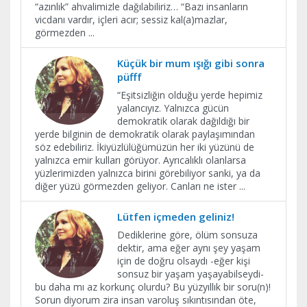
“azınlık” ahvalimizle dağılabiliriz… “Bazı insanların
vicdanı vardır, içleri acır; sessiz kal(a)mazlar,
görmezden
...
Küçük bir mum ışığı gibi sonra
püfff
“Eşitsizliğin olduğu yerde hepimiz
yalancıyız. Yalnızca gücün
demokratik olarak dağıldığı bir
yerde bilginin de demokratik olarak paylaşımından
söz edebiliriz. İkiyüzlülüğümüzün her iki yüzünü de
yalnızca emir kulları görüyor. Ayrıcalıklı olanlarsa
yüzlerimizden yalnızca birini görebiliyor sanki, ya da
diğer yüzü görmezden geliyor. Canları ne ister
...
Lütfen içmeden geliniz!
Dediklerine göre, ölüm sonsuza
dektir, ama eğer aynı şey yaşam
için de doğru olsaydı -eğer kişi
sonsuz bir yaşam yaşayabilseydi-
bu daha mı az korkunç olurdu? Bu yüzyıllık bir soru(n)!
Sorun diyorum zira insan varoluş sıkıntısından öte,