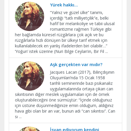
Yürek hakkı…
“Yalnız ve güzel ülke” tanımı,
içerdiği “tatlı milliyetçilik”e, belki
hafif bir melankoliye ve tabii ulusal
romantizme rağmen Türkiye gibi
her bağlamda küresel rüzgârlara çok açık ve bu
rüzgârlarla hızlı dönüşen bir ülkeyi tarif etmek için
kullanılabilecek en yanlış ifadelerden biri olabilir…”
‘Yoğun’ istek üzerine (Nuri Bilge Ceylan’ın, Bir Fil
...
Aşk gerçekten var mıdır?
Jacques Lacan (2017), Bilinçdışının
Oluşumları’nda 15 Ocak 1958
tarihli seminerinde bazı psikanaliz
uygulamalarında ortaya çıkan can
sıkıntısının diğer meslek uygulamaları için de örnek
oluşturabileceğini öne sürmüştür: “İçinde olduğunuz
için üstüne düşünmediğinize emin olduğum, aldığınız
hava gibi olan bir an var, bunun adı “can sıkıntısı”. Can
sı
...
İsyan ediyorum kendini