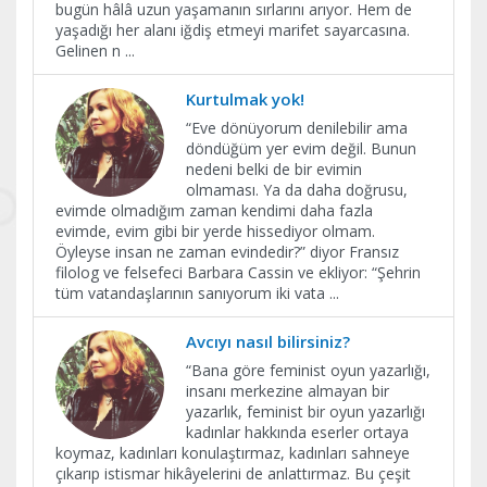
bugün hâlâ uzun yaşamanın sırlarını arıyor. Hem de
yaşadığı her alanı iğdiş etmeyi marifet sayarcasına.
Gelinen n
...
Kurtulmak yok!
“Eve dönüyorum denilebilir ama
döndüğüm yer evim değil. Bunun
nedeni belki de bir evimin
olmaması. Ya da daha doğrusu,
evimde olmadığım zaman kendimi daha fazla
evimde, evim gibi bir yerde hissediyor olmam.
Öyleyse insan ne zaman evindedir?” diyor Fransız
filolog ve felsefeci Barbara Cassin ve ekliyor: “Şehrin
tüm vatandaşlarının sanıyorum iki vata
...
Avcıyı nasıl bilirsiniz?
“Bana göre feminist oyun yazarlığı,
insanı merkezine almayan bir
yazarlık, feminist bir oyun yazarlığı
kadınlar hakkında eserler ortaya
koymaz, kadınları konulaştırmaz, kadınları sahneye
çıkarıp istismar hikâyelerini de anlattırmaz. Bu çeşit