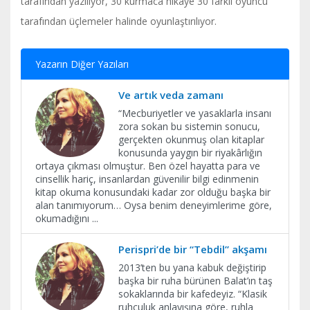
tarafından yazılıyor, 30 kurmaca hikaye 30 farklı oyuncu
tarafından üçlemeler halinde oyunlaştırılıyor.
Yazarın Diğer Yazıları
Ve artık veda zamanı
​“Mecburiyetler ve yasaklarla insanı
zora sokan bu sistemin sonucu,
gerçekten okunmuş olan kitaplar
konusunda yaygın bir riyakârlığın
ortaya çıkması olmuştur. Ben özel hayatta para ve
cinsellik hariç, insanlardan güvenilir bilgi edinmenin
kitap okuma konusundaki kadar zor olduğu başka bir
alan tanımıyorum… Oysa benim deneyimlerime göre,
okumadığını
...
Perispri’de bir “Tebdil” akşamı
2013’ten bu yana kabuk değiştirip
başka bir ruha bürünen Balat’ın taş
sokaklarında bir kafedeyiz. “Klasik
ruhçuluk anlayışına göre, ruhla