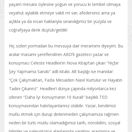
yaşam mesaisi öylesine yoğun ve yorucu ki tembel olmaya
veyahut aylaklık etmeye vakit mi var; afedersiniz ama ya
açlıkla ya da insan haklarıyla sınandığımız bir yüzyıla ve
coğrafyaya denk düştük/geldik!
Hiç sizleri yormadan bu mevzuya dair meramımı diyeyim. Bu
aralar masamı şereflendiren ABD’li gazeteci yazar ve
konuşmacı Celeste Headlee’in Nova Kitap’tan çıkan “Hiçbir
Şey Yapmama Sanatı” adlı kitabı. Alt başlığı ise manidar:
“Çok Çalışmaktan, Fazla Mesaiden Nasıl Kurtulur ve Hayatın
Tadını Çıkarırız”. Headlee’i dünya çapında milyonlarca kez
izlenen “Daha İyi Konuşmanın 10 Kuralı” başlıklı TED
konuşmasından hatırlayanlarınız olabilir. Yazar, kendimizi
mutlu etmek için durup dinlenmeden çalışmamıza rağmen
neden bir türlü mutlu olamadığımızı tarih, nörobilim, sosyal
bilimler ve paleontoloji alanlarında yapılmış araştırma ve