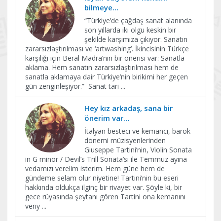
bilmeye…
“Türkiye’de çağdaş sanat alanında
son yıllarda iki olgu keskin bir
şekilde karşımıza çıkıyor. Sanatın
zararsızlaştırılması ve ‘artwashing’. İkincisinin Türkçe
karşılığı için Beral Madra’nın bir önerisi var: Sanatla
aklama. Hem sanatın zararsızlaştırılması hem de
sanatla aklamaya dair Türkiye’nin birikimi her geçen
gün zenginleşiyor.” Sanat tari
...
Hey kız arkadaş, sana bir
önerim var…
İtalyan besteci ve kemancı, barok
dönemi müzisyenlerinden
Giuseppe Tartini’nin, Violin Sonata
in G minör / Devil’s Trill Sonata’sı ile Temmuz ayına
vedamızı verelim isterim. Hem güne hem de
gündeme selam olur niyetine! Tartini’nin bu eseri
hakkında oldukça ilginç bir rivayet var. Şöyle ki, bir
gece rüyasında şeytanı gören Tartini ona kemanını
veriy
...