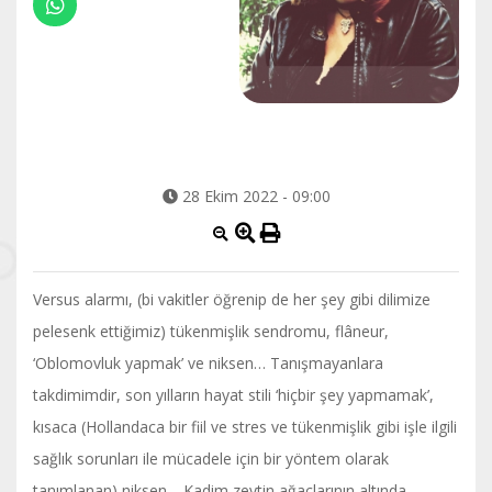
28 Ekim 2022 - 09:00
Versus alarmı, (bi vakitler öğrenip de her şey gibi dilimize
pelesenk ettiğimiz) tükenmişlik sendromu, flâneur,
‘Oblomovluk yapmak’ ve niksen… Tanışmayanlara
takdimimdir, son yılların hayat stili ‘hiçbir şey yapmamak’,
kısaca (Hollandaca bir fiil ve stres ve tükenmişlik gibi işle ilgili
sağlık sorunları ile mücadele için bir yöntem olarak
tanımlanan) niksen… Kadim zeytin ağaçlarının altında