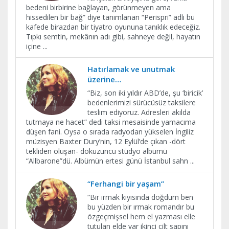
bedeni birbirine bağlayan, görünmeyen ama
hissedilen bir bağ” diye tanımlanan “Perispri” adlı bu
kafede birazdan bir tiyatro oyununa tanıklık edeceğiz.
Tıpkı semtin, mekânın adı gibi, sahneye değil, hayatın
içine
...
Hatırlamak ve unutmak
üzerine…
“Biz, son iki yıldır ABD’de, şu ‘biricik’
bedenlerimizi sürücüsüz taksilere
teslim ediyoruz. Adresleri akılda
tutmaya ne hacet” dedi taksi mesaisinde yamacıma
düşen fani. Oysa o sırada radyodan yükselen İngiliz
müzisyen Baxter Dury’nin, 12 Eylül’de çıkan -dört
tekliden oluşan- dokuzuncu stüdyo albümü
“Allbarone”dü. Albümün ertesi günü İstanbul sahn
...
“Ferhangi bir yaşam”
“Bir ırmak kıyısında doğdum ben
bu yüzden bir ırmak romandır bu
özgeçmişsel hem el yazması elle
tutulan elde var ikinci cilt sapını