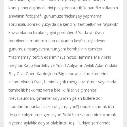
konuşlanıp düşüncelerini pekiştiren Antik Yunan filozoflarının
ahvalinin fotoğrafı, günümüze ‘hiçbir şey yapmama’
sorunsalı, sonraki yüzyılda da kendini “tembellik” ve “aylaklık”
kavramlarına bırakmış gibi görünüyor! Ya da yürüyen
merdivenle modern insan oluşunun keşfini teşhirleyen
günümüz insanyavrusunun yeni hemhalinin cümlesi:
“Yapmamayı tercih ederim.” (Es notu: Hermine Melville’in
meşhur Kâtip Bartleby ve Yusuf Atılgan’ın Aylak Adam’ındaki
Bay C ve Coen Kardeşlerin Big Lebowski karakterlerine
selam olsun!) Evet, hepimiz çok meşgulüz, ömür sayacında
tembellik hakkımız varsa bile (ki filler ve çimenler
mevzusundan, çimenler soyundan gelen bizlere zor
standartlar bunlar; ‘sakin ol şampiyon!’) onu kullanmak için
de çok çalışmamız gerekiyor! Belki biraz arada bir kaçamak
niyetine aylaklık ediyor olabiliriz! Hoş, Türkiye şartlarında