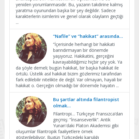
yeniden yorumlanmasıdır. Bu, yazarın takdirine kalmış
yaratma oyunundan başka bir şey değildir. Sadece
karakterlerin isimlerini ve genel olarak olayların geçtiği
...
“Nafile” ve “hakikat” arasında…
“İçerisinde herhangi bir hakikati
barındırmayan bir dönemde
yaşıyoruz. Hakikatini, gerçeğini
kavrayabildiğimiz hiçbir şey yok. Ya
da şöyle demeli; bugün hakikat, bir başka hakikat ile
örtülü. Üstelik asıl hakikat bizim gözlerimiz tarafından
fark edilebilir nitelikte de değil. Var olmayan, hayali bir
hakikat o. Gerçeğin olmadığı bir dönemde hayatın
...
Bu şartlar altında filantropist
olmak…
Filantropi… Türkçeye Fransızca’dan
geçmiş: “İnsanseverlik”. Antik
Yunan'daki Platon Akademisi gibi
oluşumlar filantropik faaliyetlere örnek
gösterilebiliyor. Bugün Türkçedeki karşılığı