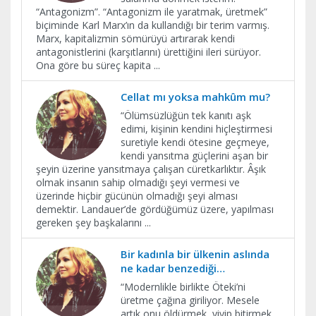
“Antagonizm”. “Antagonizm ile yaratmak, üretmek”
biçiminde Karl Marx’ın da kullandığı bir terim varmış.
Marx, kapitalizmin sömürüyü artırarak kendi
antagonistlerini (karşıtlarını) ürettiğini ileri sürüyor.
Ona göre bu süreç kapita
...
Cellat mı yoksa mahkûm mu?
“Ölümsüzlüğün tek kanıtı aşk
edimi, kişinin kendini hiçleştirmesi
suretiyle kendi ötesine geçmeye,
kendi yansıtma güçlerini aşan bir
şeyin üzerine yansıtmaya çalışan cüretkarlıktır. Âşık
olmak insanın sahip olmadığı şeyi vermesi ve
üzerinde hiçbir gücünün olmadığı şeyi alması
demektir. Landauer’de gördüğümüz üzere, yapılması
gereken şey başkalarını
...
Bir kadınla bir ülkenin aslında
ne kadar benzediği…
​“Modernlikle birlikte Öteki’ni
üretme çağına giriliyor. Mesele
artık onu öldürmek, yiyip bitirmek