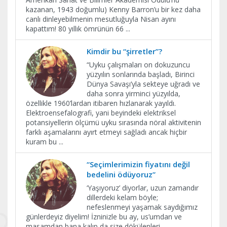
kazanan, 1943 doğumlu) Kenny Barron’u bir kez daha
canlı dinleyebilmenin mesutluğuyla Nisan ayını
kapattım! 80 yıllık ömrünün 66
...
Kimdir bu “şirretler”?
“Uyku çalışmaları on dokuzuncu
yüzyılın sonlarında başladı, Birinci
Dünya Savaşı’yla sekteye uğradı ve
daha sonra yirminci yüzyılda,
özellikle 1960’lardan itibaren hızlanarak yayıldı.
Elektroensefalografi, yani beyindeki elektriksel
potansiyellerin ölçümü uyku sırasında nöral aktivitenin
farklı aşamalarını ayırt etmeyi sağladı ancak hiçbir
kuram bu
...
“Seçimlerimizin fiyatını değil
bedelini ödüyoruz”
‘Yaşıyoruz’ diyorlar, uzun zamandır
dillerdeki kelam böyle;
nefeslenmeyi yaşamak saydığımız
günlerdeyiz diyelim! İzninizle bu ay, us’umdan ve
masamdan bana kalıp da size dökülenleri