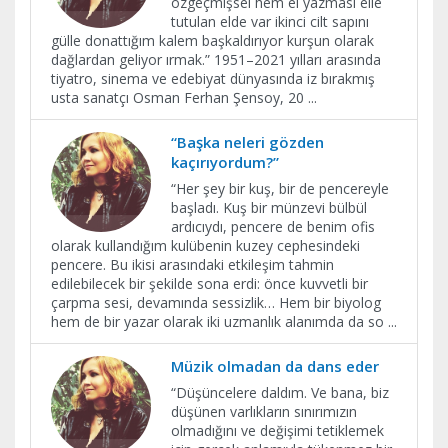
özgeçmişsel hem el yazması elle
tutulan elde var ikinci cilt sapını
gülle donattığım kalem başkaldırıyor kurşun olarak
dağlardan geliyor ırmak.” 1951–2021 yılları arasında
tiyatro, sinema ve edebiyat dünyasında iz bırakmış
usta sanatçı Osman Ferhan Şensoy, 20
...
“Başka neleri gözden
kaçırıyordum?”
“Her şey bir kuş, bir de pencereyle
başladı. Kuş bir münzevi bülbül
ardıcıydı, pencere de benim ofis
olarak kullandığım kulübenin kuzey cephesindeki
pencere. Bu ikisi arasındaki etkileşim tahmin
edilebilecek bir şekilde sona erdi: önce kuvvetli bir
çarpma sesi, devamında sessizlik… Hem bir biyolog
hem de bir yazar olarak iki uzmanlık alanımda da so
...
Müzik olmadan da dans eder
“Düşüncelere daldım. Ve bana, biz
düşünen varlıkların sınırımızın
olmadığını ve değişimi tetiklemek