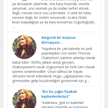
ya da baştan çıkarmak, ona karşı koymak, onunla
yarışmak, onu sevmek ya da ondan nefret etmek
değil, mesele önce onu üretmektir. O artık bir tutku
nesnesi değil, bir üretim nesnesidir. Acaba Öteki,
kesin başkalığıyla ya da karşı konulmaz özgünlüğüyle,
...
Alegorik bir burjuva
distopyası…
“Hayatına bir çatı katında on yedi
yaşındayken son veren Thomas
Chatterton’ı şairlerin arketipi olarak
kabul eden 1830’lu yılların ateşli gençleri,
Shakespeare’in vasat özgeçmişini bir türlü tam olarak
içlerine sindiremediler. Onun talihsiz bir hayatı
olmasını tercih ederelerdi; Hugo, çağdaşlarının onu
görmezden gelip küçüksediğini göstermek için g
...
“Biz bu çağın fiyakalı
kaybedenleriyiz”
“Kadınlara, ‘gizli ev kadınları’
olmaları öğretildi ve toplumun