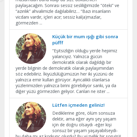
paylaşacağım. Sonrası sessiz sesliliğimizde “öteki” ve
“azınlık” ahvalimizle dağılabiliriz… “Bazı insanların
vicdanı vardır, içleri acır; sessiz kal(a)mazlar,
görmezden
...
Küçük bir mum ışığı gibi sonra
püfff
“Eşitsizliğin olduğu yerde hepimiz
yalancıyız. Yalnızca gücün
demokratik olarak dağıldığı bir
yerde bilginin de demokratik olarak paylaşımından
söz edebiliriz. İkiyüzlülüğümüzün her iki yüzünü de
yalnızca emir kulları görüyor. Ayrıcalıklı olanlarsa
yüzlerimizden yalnızca birini görebiliyor sanki, ya da
diğer yüzü görmezden geliyor. Canları ne ister
...
Lütfen içmeden geliniz!
Dediklerine göre, ölüm sonsuza
dektir, ama eğer aynı şey yaşam
için de doğru olsaydı -eğer kişi
sonsuz bir yaşam yaşayabilseydi-
bu daha mı az korkunç olurdu? Bu yüzyıllık bir soru(n)!