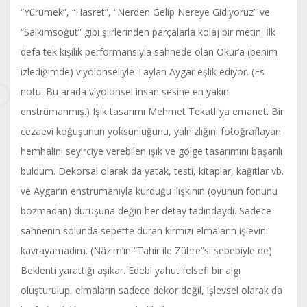
“Yürümek”, “Hasret”, “Nerden Gelip Nereye Gidiyoruz” ve
“Salkımsöğüt” gibi şiirlerinden parçalarla kolaj bir metin. İlk
defa tek kişilik performansıyla sahnede olan Okur’a (benim
izlediğimde) viyolonseliyle Taylan Aygar eşlik ediyor. (Es
notu: Bu arada viyolonsel insan sesine en yakın
enstrümanmış.) Işık tasarımı Mehmet Tekatlı’ya emanet. Bir
cezaevi koğuşunun yoksunluğunu, yalnızlığını fotoğraflayan
hemhalini seyirciye verebilen ışık ve gölge tasarımını başarılı
buldum. Dekorsal olarak da yatak, testi, kitaplar, kağıtlar vb.
ve Aygar’ın enstrümanıyla kurduğu ilişkinin (oyunun fonunu
bozmadan) duruşuna değin her detay tadındaydı. Sadece
sahnenin solunda sepette duran kırmızı elmaların işlevini
kavrayamadım. (Nâzım’ın “Tahir ile Zühre”si sebebiyle de)
Beklenti yarattığı aşikar. Edebi yahut felsefi bir algı
oluşturulup, elmaların sadece dekor değil, işlevsel olarak da