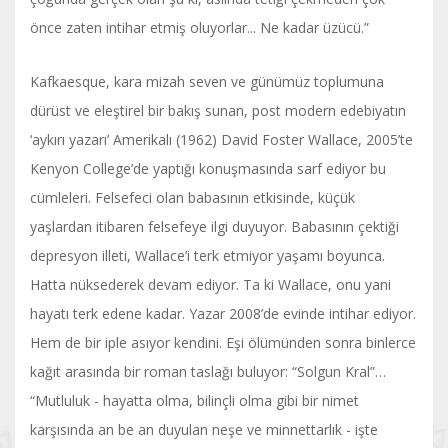
önce zaten intihar etmiş oluyorlar... Ne kadar üzücü.”
Kafkaesque, kara mizah seven ve günümüz toplumuna
dürüst ve eleştirel bir bakış sunan, post modern edebiyatın
‘aykırı yazarı’ Amerikalı (1962) David Foster Wallace, 2005’te
Kenyon College’de yaptığı konuşmasında sarf ediyor bu
cümleleri. Felsefeci olan babasının etkisinde, küçük
yaşlardan itibaren felsefeye ilgi duyuyor. Babasının çektiği
depresyon illeti, Wallace’i terk etmiyor yaşamı boyunca.
Hatta nüksederek devam ediyor. Ta ki Wallace, onu yani
hayatı terk edene kadar. Yazar 2008’de evinde intihar ediyor.
Hem de bir iple asıyor kendini. Eşi ölümünden sonra binlerce
kağıt arasında bir roman taslağı buluyor: “Solgun Kral”…
“Mutluluk - hayatta olma, bilinçli olma gibi bir nimet
karşısında an be an duyulan neşe ve minnettarlık - işte