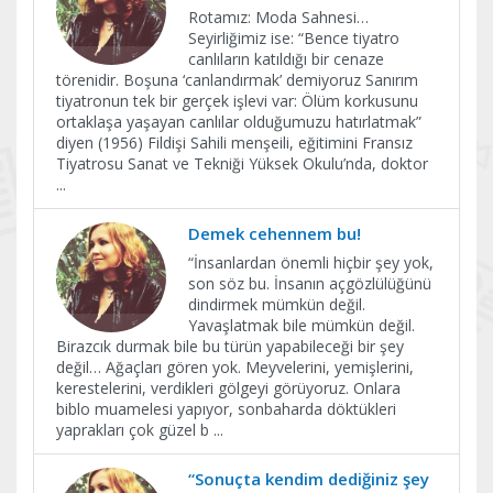
Rotamız: Moda Sahnesi…
Seyirliğimiz ise: “Bence tiyatro
canlıların katıldığı bir cenaze
törenidir. Boşuna ‘canlandırmak’ demiyoruz Sanırım
tiyatronun tek bir gerçek işlevi var: Ölüm korkusunu
ortaklaşa yaşayan canlılar olduğumuzu hatırlatmak”
diyen (1956) Fildişi Sahili menşeili, eğitimini Fransız
Tiyatrosu Sanat ve Tekniği Yüksek Okulu’nda, doktor
...
Demek cehennem bu!
“İnsanlardan önemli hiçbir şey yok,
son söz bu. İnsanın açgözlülüğünü
dindirmek mümkün değil.
Yavaşlatmak bile mümkün değil.
Birazcık durmak bile bu türün yapabileceği bir şey
değil… Ağaçları gören yok. Meyvelerini, yemişlerini,
kerestelerini, verdikleri gölgeyi görüyoruz. Onlara
biblo muamelesi yapıyor, sonbaharda döktükleri
yaprakları çok güzel b
...
“Sonuçta kendim dediğiniz şey