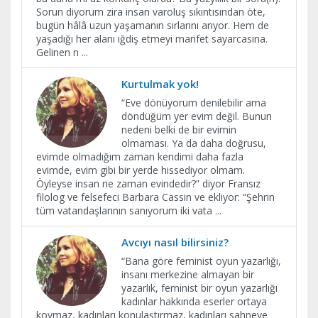
Sorun diyorum zira insan varoluş sıkıntısından öte,
bugün hâlâ uzun yaşamanın sırlarını arıyor. Hem de
yaşadığı her alanı iğdiş etmeyi marifet sayarcasına.
Gelinen n
...
Kurtulmak yok!
“Eve dönüyorum denilebilir ama
döndüğüm yer evim değil. Bunun
nedeni belki de bir evimin
olmaması. Ya da daha doğrusu,
evimde olmadığım zaman kendimi daha fazla
evimde, evim gibi bir yerde hissediyor olmam.
Öyleyse insan ne zaman evindedir?” diyor Fransız
filolog ve felsefeci Barbara Cassin ve ekliyor: “Şehrin
tüm vatandaşlarının sanıyorum iki vata
...
Avcıyı nasıl bilirsiniz?
“Bana göre feminist oyun yazarlığı,
insanı merkezine almayan bir
yazarlık, feminist bir oyun yazarlığı
kadınlar hakkında eserler ortaya
koymaz, kadınları konulaştırmaz, kadınları sahneye