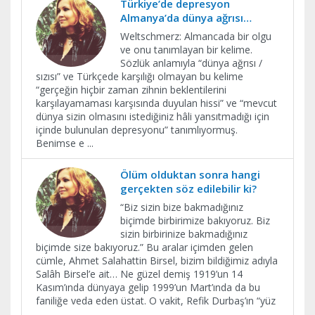
Türkiye’de depresyon
Almanya’da dünya ağrısı…
Weltschmerz: Almancada bir olgu
ve onu tanımlayan bir kelime.
Sözlük anlamıyla “dünya ağrısı /
sızısı” ve Türkçede karşılığı olmayan bu kelime
“gerçeğin hiçbir zaman zihnin beklentilerini
karşılayamaması karşısında duyulan hissi” ve “mevcut
dünya sizin olmasını istediğiniz hâli yansıtmadığı için
içinde bulunulan depresyonu” tanımlıyormuş.
Benimse e
...
Ölüm olduktan sonra hangi
gerçekten söz edilebilir ki?
“Biz sizin bize bakmadığınız
biçimde birbirimize bakıyoruz. Biz
sizin birbirinize bakmadığınız
biçimde size bakıyoruz.” Bu aralar içimden gelen
cümle, Ahmet Salahattin Birsel, bizim bildiğimiz adıyla
Salâh Birsel’e ait… Ne güzel demiş 1919’un 14
Kasım’ında dünyaya gelip 1999’un Mart’ında da bu
faniliğe veda eden üstat. O vakit, Refik Durbaş’ın “yüz
...