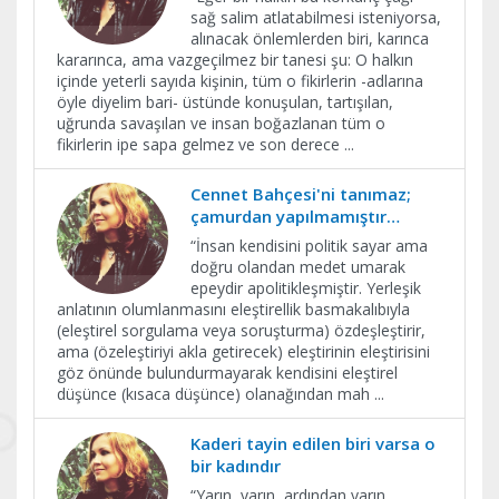
sağ salim atlatabilmesi isteniyorsa,
alınacak önlemlerden biri, karınca
kararınca, ama vazgeçilmez bir tanesi şu: O halkın
içinde yeterli sayıda kişinin, tüm o fikirlerin -adlarına
öyle diyelim bari- üstünde konuşulan, tartışılan,
uğrunda savaşılan ve insan boğazlanan tüm o
fikirlerin ipe sapa gelmez ve son derece
...
Cennet Bahçesi'ni tanımaz;
çamurdan yapılmamıştır…
​“İnsan kendisini politik sayar ama
doğru olandan medet umarak
epeydir apolitikleşmiştir. Yerleşik
anlatının olumlanmasını eleştirellik basmakalıbıyla
(eleştirel sorgulama veya soruşturma) özdeşleştirir,
ama (özeleştiriyi akla getirecek) eleştirinin eleştirisini
göz önünde bulundurmayarak kendisini eleştirel
düşünce (kısaca düşünce) olanağından mah
...
Kaderi tayin edilen biri varsa o
bir kadındır
“Yarın, yarın, ardından yarın,