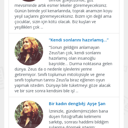
mevsiminde artık esmer lekeler göremeyeceksiniz.
Günün birinde yol kenarlarında, toprak anamızın koyu
yeşil saçlarını göremeyeceksiniz. Bizim için değil ama
çocuklar, sizin için kötü olacak. Biz kuşları ve
yeşillikleri çok
...
“Kendi sonlarını hazırlamış…”
“Sonun geldiğini anlamayan
Zeus’tan çok, kendi sonlarını
hazırlamış olan insanoğlu
başrolde… Durma noktasına gelen
dünya. Zeus da o nedenle işlevlerini yerine
getiremiyor. Sınıflı toplumun mitolojisiyle ve gene
sınıflı toplumun tanrısı Zeus’la biraz eğlenen oyun
yapmak istedim. Dünyayı bile tüketmeyi göze alacak
ve bir süre sonra kendisini bile işl
...
Bir kadın dengbêj: Ayşe Şan
İzninizle, gündem(imiz)den bana
düşen fotoğraftaki kelimemi
sarkıtıp, sonrası haddimi bildiğim
sularıma dönmek isterim: