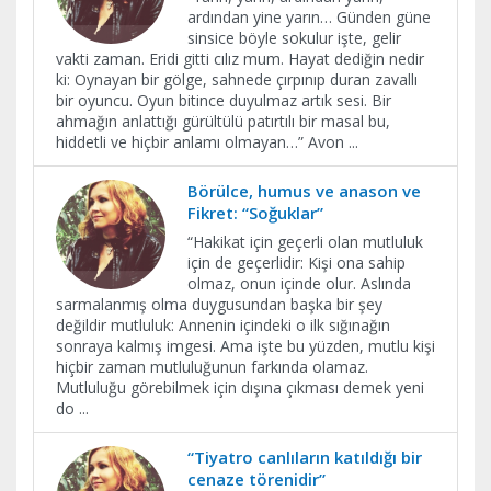
ardından yine yarın… Günden güne
sinsice böyle sokulur işte, gelir
vakti zaman. Eridi gitti cılız mum. Hayat dediğin nedir
ki: Oynayan bir gölge, sahnede çırpınıp duran zavallı
bir oyuncu. Oyun bitince duyulmaz artık sesi. Bir
ahmağın anlattığı gürültülü patırtılı bir masal bu,
hiddetli ve hiçbir anlamı olmayan…” Avon
...
Börülce, humus ve anason ve
Fikret: “Soğuklar”
“Hakikat için geçerli olan mutluluk
için de geçerlidir: Kişi ona sahip
olmaz, onun içinde olur. Aslında
sarmalanmış olma duygusundan başka bir şey
değildir mutluluk: Annenin içindeki o ilk sığınağın
sonraya kalmış imgesi. Ama işte bu yüzden, mutlu kişi
hiçbir zaman mutluluğunun farkında olamaz.
Mutluluğu görebilmek için dışına çıkması demek yeni
do
...
“Tiyatro canlıların katıldığı bir
cenaze törenidir”