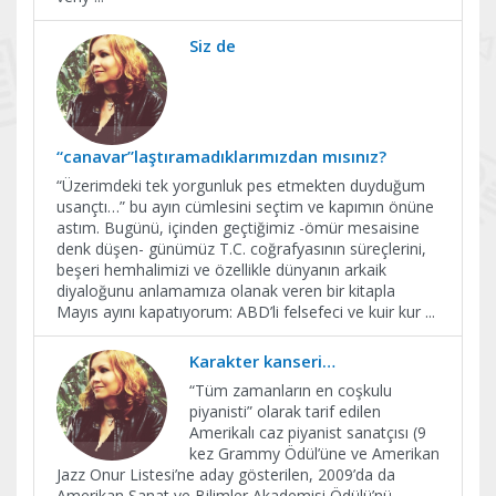
Siz de
“canavar”laştıramadıklarımızdan mısınız?
“Üzerimdeki tek yorgunluk pes etmekten duyduğum
usançtı…” bu ayın cümlesini seçtim ve kapımın önüne
astım. Bugünü, içinden geçtiğimiz -ömür mesaisine
denk düşen- günümüz T.C. coğrafyasının süreçlerini,
beşeri hemhalimizi ve özellikle dünyanın arkaik
diyaloğunu anlamamıza olanak veren bir kitapla
Mayıs ayını kapatıyorum: ABD’li felsefeci ve kuir kur
...
Karakter kanseri…
“Tüm zamanların en coşkulu
piyanisti” olarak tarif edilen
Amerikalı caz piyanist sanatçısı (9
kez Grammy Ödül’üne ve Amerikan
Jazz Onur Listesi’ne aday gösterilen, 2009’da da
Amerikan Sanat ve Bilimler Akademisi Ödülü’nü