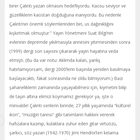
birer Çalıntı yazarı olmasını hedefliyordu. Kaosu seviyor ve
güzelliklerin kaostan doğduğuna inanıyordu. Bu nedenle
Çalıntı’nın önemli söylemlerinden biri, us dağınıklığını
kışkırtmak olmuştur.” Yayın Yönetmeni Suat Bilgi’nin
evlerinin depremde yıkılmasıyla annesini yitirmesinden sonra
(1999) dergi son sayısını çıkararak yayın hayatına veda
etmişti. (Bu da var notu: Aklımda kalan, yanlış
hatırlamıyorsam, dergi 2000’lerin başında yeniden basılmaya
başlayacaktı, fakat sonrasında ne oldu bilmiyorum.) Bazı
şahaneliklerin zamanında yaşayabilmesi için, kıymetini bilip
de taşın altına elimizi koymamız gerekiyor ya, işte o
minvalde! Çalıntı serilerin birinde; 27 yıllık yaşamında “kültürel
ikon”, “müziğin tanrısı” gibi tanımların hakkını vererek
hafızalara kazınıp, kulaklara zuhur eden gitar virtüözü,
şarkıcı, söz yazarı (1942-1970) Jimi Hendrix’ten kelama