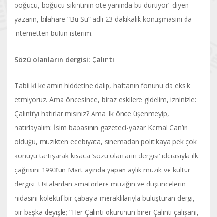
boğucu, boğucu sıkıntının öte yanında bu duruyor” diyen
yazarın, bilahare “Bu Su” adlı 23 dakikalık konuşmasını da
internetten bulun isterim.
Sözü olanların dergisi: Çalıntı
Tabii ki kelamın hiddetine dalıp, haftanın fonunu da eksik
etmiyoruz. Ama öncesinde, biraz eskilere gidelim, izninizle:
Çalıntı’yı hatırlar mısınız? Ama ilk önce üşenmeyip,
hatırlayalım: İsim babasının gazeteci-yazar Kemal Can’ın
olduğu, müzikten edebiyata, sinemadan politikaya pek çok
konuyu tartışarak kısaca ‘sözü olanların dergisi’ iddiasıyla ilk
çağrısını 1993’ün Mart ayında yapan aylık müzik ve kültür
dergisi. Ustalardan amatörlere müziğin ve düşüncelerin
nidasını kolektif bir çabayla meraklılarıyla buluşturan dergi,
bir başka deyişle; “Her Çalıntı okurunun birer Çalıntı çalışanı,