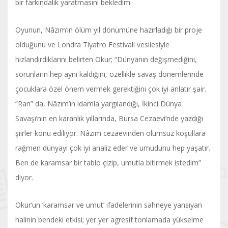
bir farkındalık yaratmasını bekledim.
Oyunun, Nâzım’ın ölüm yıl dönümüne hazırladığı bir proje
olduğunu ve Londra Tiyatro Festivali vesilesiyle
hızlandırdıklarını belirten Okur; “Dünyanın değişmediğini,
sorunların hep aynı kaldığını, özellikle savaş dönemlerinde
çocuklara özel önem vermek gerektiğini çok iyi anlatır şair.
“Ran” da, Nâzım’ın idamla yargılandığı, İkinci Dünya
Savaşı’nın en karanlık yıllarında, Bursa Cezaevi’nde yazdığı
şiirler konu ediliyor. Nâzım cezaevinden olumsuz koşullara
rağmen dünyayı çok iyi analiz eder ve umudunu hep yaşatır.
Ben de karamsar bir tablo çizip, umutla bitirmek istedim”
diyor.
Okur’un ‘karamsar ve umut’ ifadelerinin sahneye yansıyan
halinin bendeki etkisi; yer yer agresif tonlamada yükselme