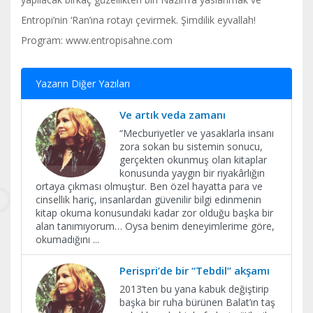
Entropi’nin ‘Ran’ına rotayı çevirmek. Şimdilik eyvallah!
Program: www.entropisahne.com
Yazarın Diğer Yazıları
Ve artık veda zamanı
​“Mecburiyetler ve yasaklarla insanı
zora sokan bu sistemin sonucu,
gerçekten okunmuş olan kitaplar
konusunda yaygın bir riyakârlığın
ortaya çıkması olmuştur. Ben özel hayatta para ve
cinsellik hariç, insanlardan güvenilir bilgi edinmenin
kitap okuma konusundaki kadar zor olduğu başka bir
alan tanımıyorum… Oysa benim deneyimlerime göre,
okumadığını
...
Perispri’de bir “Tebdil” akşamı
2013’ten bu yana kabuk değiştirip
başka bir ruha bürünen Balat’ın taş