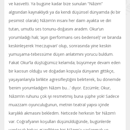
ve kasvetti. Ya bugüne kadar bize sunulan “Nâzım”
algısından kaynaklıydı ya da kendi düşünsel dünyamda (ki bir
pesimist olarak) Nâzım’ın insanı her daim ayakta ve diri
tutan, umutlu ses tonunu-doğasını aradım. Okur’un
yorumladığı hali; ‘aşırı (performans-ses-bedensel)’ ve biranda
keskinleşerek ‘meczupvari’ olup, sonrasında yine keskin
yumuşama-tebessüme düşen anlatımını yorucu buldum.
Fakat Okur’la düştüğümüz kelamda; büyümeye devam eden
bir kaosun olduğu ve doğadan kopuşla dünyanın gittikçe,
yaşayanlarıyla birlikte agresifleştiğini belirterek, bu dönemde
‘benim yorumladığım Nâzım bu…’ diyor. Ezcümle; Okur,
Nâzım’ın ruhunu çok iyi resmetmiş buna şüphe yok! Sadece
muazzam oyunculuğunun, metnin teatral yapısı içinde
karşılıklı akmasını bekledim. Neticede herkesin ‘bir Nâzım’ı
var. Coğrafyanın koşulları düşünüldüğünde, bugünlerde
yapılacak birkaç güzellikten biri Nâzım’a yaslanmak ve