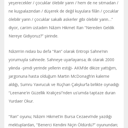
yeşerecekler / çocuklar ölebilir yarın / hem de ne sıtmadan /
ne kuşpalazından / düşerek de değil kuyulara filân / çocuklar
ölebilir yarın / çocuklar sakallı askerler gibi ölebilir yarın…”
diyor, can’ım üstadım Nâzım Hikmet Ran “Nereden Geldik
Nereye Gidiyoruz?” şiirinde.
Nâzım’ın nidası bu defa “Ran” olarak Entropi Sahne’nin
yorumuyla sahnede. Sahneye uyarlayansa; ilk olarak 2000
yılında -şimdi yerinde yellerin estiği- AKM’de dikize yattığım,
jargonuna hasta olduğum Martin McDonagh’ın kaleme
aldığı, Sumru Yavrucuk ve Rüçhan Çalışkur’la birlikte oynadığı
“Leenane'in Güzellik Kraliçesi”nden us’umda taptaze duran
Yurdaer Okur.
“Ran” oyunu; Nâzım Hikmet’in Bursa Cezaevi’nde yazdığı
mektuplardan, “Benerci Kendini Niçin Öldürdü?” oyunundan;