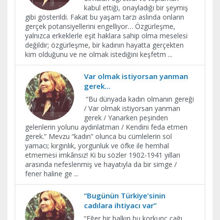
kabul ettiği, onayladığı bir şeymiş
gibi gösterildi. Fakat bu yaşam tarzı aslında onların
gerçek potansiyellerini engelliyor… Özgürleşme,
yalnızca erkeklerle eşit haklara sahip olma meselesi
değildir; özgürleşme, bir kadının hayatta gerçekten
kim olduğunu ve ne olmak istediğini keşfetm
...
Var olmak istiyorsan yanman
gerek…
“Bu dünyada kadın olmanın gereği
/ Var olmak istiyorsan yanman
gerek / Yanarken peşinden
gelenlerin yolunu aydınlatman / Kendini feda etmen
gerek.” Mevzu “kadın” olunca bu cümlelerin sol
yamacı; kırgınlık, yorgunluk ve öfke ile hemhal
etmemesi imkânsız! Ki bu sözler 1902-1941 yılları
arasında nefeslenmiş ve hayatıyla da bir simge /
fener haline ge
...
“Bugünün Türkiye’sinin
cadılara ihtiyacı var”
​“Eğer bir halkın bu korkunç çağı