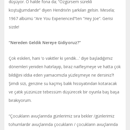
düşüyor. O halde fona da; “Özgürsem sürekli
koştuğumdandır” diyen Hendrix’in şarkıları gelsin. Mesela;
1967 albümü “Are You Experienced”ten “Hey Joe”. Gerisi
sizde!
“Nereden Geldik Nereye Gidiyoruz?”
Çok eskileri, hani ‘o vakitler ki şendik…’ diye başladığımız
dönemleri yeniden hatırlayıp, biraz naifleşmeye ve hatta çok
bildiğini iddia eden yamacımızla yüzleşmeye ne dersiniz?!
Şimdi sizi, genzine su kaçmış balık hissiyatından kotaracak
ve çatık yüzünüze tebessüm düşürecek bir oyunla baş başa
bırakıyorum.
“Çocukların avuçlarında günlerimiz sıra bekler /günlerimiz
tohumlardır avuçlarında çocukların / çocukların avuçlarında