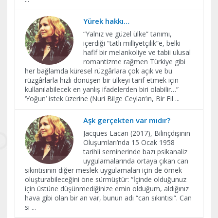
Yürek hakkı…
“Yalnız ve güzel ülke” tanımı,
içerdiği “tatlı milliyetçilik”e, belki
hafif bir melankoliye ve tabii ulusal
romantizme rağmen Türkiye gibi
her bağlamda küresel rüzgârlara çok açık ve bu
rüzgârlarla hızlı dönüşen bir ülkeyi tarif etmek için
kullanılabilecek en yanlış ifadelerden biri olabilir…”
‘Yoğun’ istek üzerine (Nuri Bilge Ceylan’ın, Bir Fil
...
Aşk gerçekten var mıdır?
Jacques Lacan (2017), Bilinçdışının
Oluşumları’nda 15 Ocak 1958
tarihli seminerinde bazı psikanaliz
uygulamalarında ortaya çıkan can
sıkıntısının diğer meslek uygulamaları için de örnek
oluşturabileceğini öne sürmüştür: “İçinde olduğunuz
için üstüne düşünmediğinize emin olduğum, aldığınız
hava gibi olan bir an var, bunun adı “can sıkıntısı”. Can
sı
...