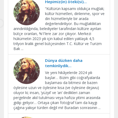
Hepimiz(in) öteki(si)…
“Kültürün kapsamı oldukça muğlak;
kültür hizmetleri, dinlenme, spor ve
din hizmetleriyle bir arada
değerlendiriliyor. Bu muğlaklıktan
arındırıldığında, belediyeler tarafından kültüre ayrılan
bütçe oranları, %1’lere zar zor çıkıyor. Merkezi
hükümetin 2023 yılı için kabul edilen yaklaşık 4,5
trilyon liralık genel bütçesinden T.C. Kültür ve Turizm
Bak
...
Dünya düzken daha
temkinliydik…
Ve yeni hikâyelerde 2024 yılı
başlar… Bizim gibi coğrafyalarda
başlaması da bitmesi de bazen
öylesine uzun ve öylesine kısa (ve öylesine dejavu)
oluyor ki; insan, ‘yüzyıl’ ve ‘an’ dedikleri zaman
pergelinde akıl tutulması veya hafıza yitimi arasında
gidip geliyor… Ortaya çıkan fotoğraf tam da kaygı
çağına yakışır türden değil mi! Buradan sonrasının
...