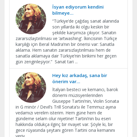
İsyan ediyorum kendini
bilmeye…
“Türkiye’de çağdaş sanat alanında
son yıllarda iki olgu keskin bir
şekilde karşımıza çıkıyor. Sanatın
zararsızlaştırılması ve ‘artwashing’. İkincisinin Türkçe
karşılığı için Beral Madra’nın bir önerisi var: Sanatla
aklama. Hem sanatın zararsızlaştırılması hem de
sanatla aklamaya dair Türkiye’nin birikimi her geçen
gün zenginleşiyor.” Sanat tari
...
Hey kız arkadaş, sana bir
önerim var…
İtalyan besteci ve kemancı, barok
dönemi müzisyenlerinden
Giuseppe Tartini’nin, Violin Sonata
in G minör / Devil’s Trill Sonata’sı ile Temmuz ayına
vedamızı verelim isterim. Hem güne hem de
gündeme selam olur niyetine! Tartini’nin bu eseri
hakkında oldukça ilginç bir rivayet var. Şöyle ki, bir
gece rüyasında şeytanı gören Tartini ona kemanını
veriy
...