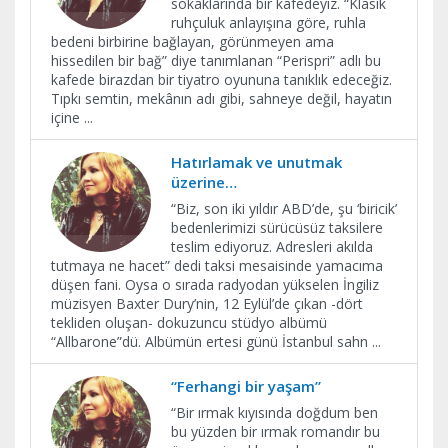
sokaklarında bir kafedeyiz. “Klasik
ruhçuluk anlayışına göre, ruhla
bedeni birbirine bağlayan, görünmeyen ama
hissedilen bir bağ” diye tanımlanan “Perispri” adlı bu
kafede birazdan bir tiyatro oyununa tanıklık edeceğiz.
Tıpkı semtin, mekânın adı gibi, sahneye değil, hayatın
içine
...
Hatırlamak ve unutmak
üzerine…
“Biz, son iki yıldır ABD’de, şu ‘biricik’
bedenlerimizi sürücüsüz taksilere
teslim ediyoruz. Adresleri akılda
tutmaya ne hacet” dedi taksi mesaisinde yamacıma
düşen fani. Oysa o sırada radyodan yükselen İngiliz
müzisyen Baxter Dury’nin, 12 Eylül’de çıkan -dört
tekliden oluşan- dokuzuncu stüdyo albümü
“Allbarone”dü. Albümün ertesi günü İstanbul sahn
...
“Ferhangi bir yaşam”
“Bir ırmak kıyısında doğdum ben
bu yüzden bir ırmak romandır bu