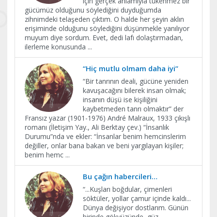
için gerçek anlamıyla tükenmez bir
gücümüz olduğunu söylediğini duyduğumda
zihnimdeki telaşeden çıktım. O halde her şeyin aklın
erişiminde olduğunu söylediğini düşünmekle yanılıyor
muyum diye sordum. Evet, dedi lafı dolaştırmadan,
ilerleme konusunda
...
“Hiç mutlu olmam daha iyi”
“Bir tanrının deali, gücüne yeniden
kavuşacağını bilerek insan olmak;
insanın düşü ise kişiliğini
kaybetmeden tanrı olmaktır” der
Fransız yazar (1901-1976) André Malraux, 1933 çıkışlı
romanı (İletişim Yay., Ali Berktay çev.) “İnsanlık
Durumu”nda ve ekler: “İnsanlar benim hemcinslerim
değiller, onlar bana bakan ve beni yargılayan kişiler;
benim hemc
...
Bu çağın habercileri…
“...Kuşları boğdular, çimenleri
söktüler, yollar çamur içinde kaldı...
Dünya değişiyor dostlarım. Günün
birinde gökyüzünde, güz