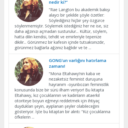
nedir ki?”
“Rae Langton bu akademik bakışı
alaycı bir şekilde şöyle özetler:
Söylediğiniz hiçbir şey özgürce
söylenmemiştir. Söylemek istediğiniz her ne ise, siz
daha ağzınızı açmadan susturulur... Kültür, söylem,
hatta dilin kendisi, tehdit ve emirleriyle tepenize
dikilir... Görünmez bir kafesin içinde tutsaksınızdır,
görünmez bağlarla ağzınız bağlıdır ve te
...
GONG’un varlığını hatırlama
zamanı!
“Mona Eltahawy’nin kaba ve
nezaketsiz feminist duruşuna
hayranım -oyunbozan feministlik
konusunda bize bir sürü ilham veriyor! Bu kitapta
Eltahawy, kız çocuklarının ve kadınların ataerkil
otoriteye boyun eğmeyi reddetmek için ihtiyaç
duydukları şeyin, ayıplanan şeyler olabileceğini
gösteriyor. İşte bu kitaptan bir alıntı: “Kız çocuklarına
öfkelerin
...