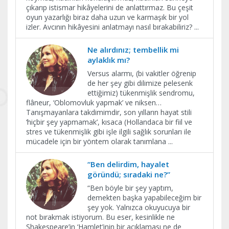
çıkarıp istismar hikâyelerini de anlattırmaz. Bu çeşit
oyun yazarlığı biraz daha uzun ve karmaşık bir yol
izler. Avcının hikâyesini anlatmayı nasıl bırakabiliriz?
...
Ne alırdınız; tembellik mi
aylaklık mı?
Versus alarmı, (bi vakitler öğrenip
de her şey gibi dilimize pelesenk
ettiğimiz) tükenmişlik sendromu,
flâneur, ‘Oblomovluk yapmak’ ve niksen…
Tanışmayanlara takdimimdir, son yılların hayat stili
‘hiçbir şey yapmamak’, kısaca (Hollandaca bir fiil ve
stres ve tükenmişlik gibi işle ilgili sağlık sorunları ile
mücadele için bir yöntem olarak tanımlana
...
“Ben delirdim, hayalet
göründü; sıradaki ne?”
“Ben böyle bir şey yaptım,
demekten başka yapabileceğim bir
şey yok. Yalnızca okuyucuya bir
not bırakmak istiyorum. Bu eser, kesinlikle ne
Shakespeare’in ‘Hamlet’inin bir açıklaması ne de