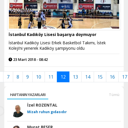
İstanbul Kadıköy Lisesi başarıya doymuyor
İstanbul Kadıköy Lisesi Erkek Basketbol Takımı, İstek
Koleji’ni yenerek Kadıköy şampiyonu oldu
23 Mart 2018 - 08:42
7
8
9
10
11
12
13
14
15
16
17
HAFTANIN YAZARLARI
Tümü
İzel ROZENTAL
Mizah ruhun gıdasıdır
Murat BEŞER