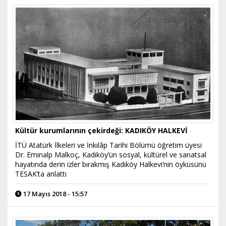
Kültür kurumlarının çekirdeği: KADIKÖY HALKEVİ
İTÜ Atatürk İlkeleri ve İnkılâp Tarihi Bölümü öğretim üyesi
Dr. Eminalp Malkoç, Kadıköy’ün sosyal, kültürel ve sanatsal
hayatında derin izler bırakmış Kadıköy Halkevi’nin öyküsünü
TESAK’ta anlattı
17 Mayıs 2018 - 15:57