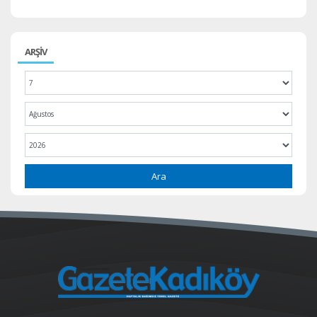
ARŞİV
Ara