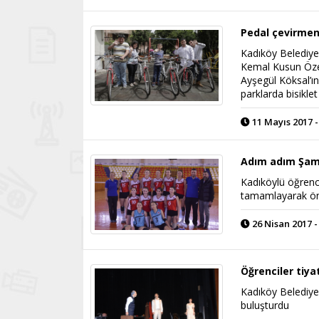
Pedal çevirmen
Kadıköy Belediyes
Kemal Kusun Özel
Ayşegül Köksal’ın
parklarda bisikle
11 Mayıs 2017 -
Adım adım Şam
Kadıköylü öğrenci
tamamlayarak öne
26 Nisan 2017 -
Öğrenciler tiya
Kadıköy Belediyes
buluşturdu