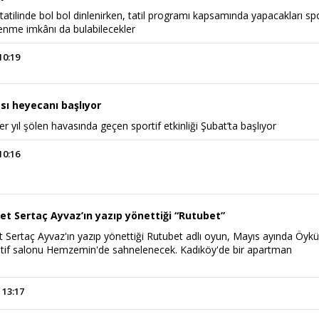
l tatilinde bol bol dinlenirken, tatil programı kapsamında yapacakları sp
ğlenme imkânı da bulabilecekler
10:19
sı heyecanı başlıyor
her yıl şölen havasında geçen sportif etkinliği Şubat’ta başlıyor
10:16
t Sertaç Ayvaz’ın yazıp yönettiği “Rutubet”
Sertaç Ayvaz'ın yazıp yönettiği Rutubet adlı oyun, Mayıs ayında Öyk
atif salonu Hemzemin'de sahnelenecek. Kadıköy'de bir apartman
 13:17