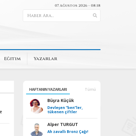
07 Ağustos 2026 - 08:18
Eğitim
Yazarlar
HAFTANIN YAZARLARI
Tümü
Büşra Küçük
Devleşen “ben”ler,
’e
tükenen çiftler
Alper TURGUT
Ah zavallı Bronz Çağı!