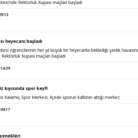
tesi'nde Rektörlük Kupası maçları başladı
09:13
sı heyecanı başladı
esi öğrencilerinin her yıl büyük bir heyecanla beklediği şenlik havasın
 Rektörlük Kupası maçları başladı
 14:39
z kıyısında spor keyfi
si Kalamış Spor Merkezi, ilçede sporun kalbinin attığı merkez
 09:17
eçenekleri