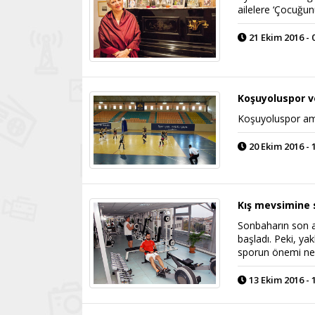
ailelere ‘Çocuğun
21 Ekim 2016 - 
Koşuyoluspor vo
Koşuyoluspor am
20 Ekim 2016 - 
Kış mevsimine 
Sonbaharın son a
başladı. Peki, y
sporun önemi ne
13 Ekim 2016 - 