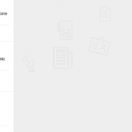
bine
eki