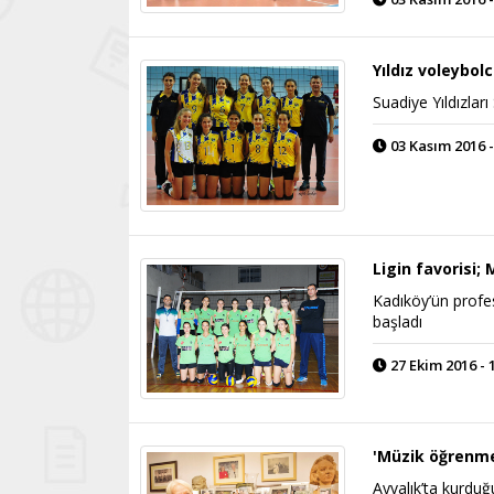
Yıldız voleybol
Suadiye Yıldızlar
03 Kasım 2016 -
Ligin favorisi
Kadıköy’ün profes
başladı
27 Ekim 2016 - 
'Müzik öğrenme
Ayvalık’ta kurduğ