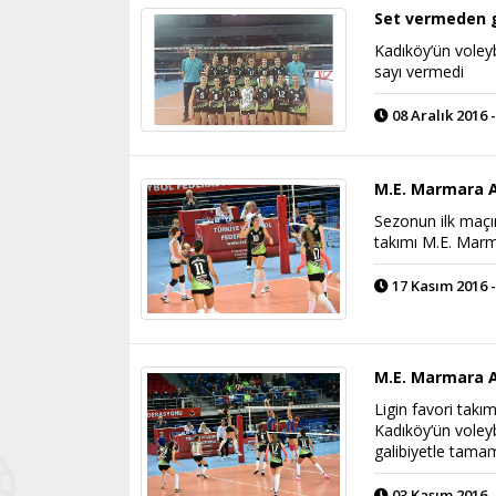
Set vermeden g
Kadıköy’ün voley
sayı vermedi
08 Aralık 2016 -
M.E. Marmara 
Sezonun ilk maçın
takımı M.E. Marm
17 Kasım 2016 -
M.E. Marmara A
Ligin favori takı
Kadıköy’ün voleyb
galibiyetle tama
03 Kasım 2016 -