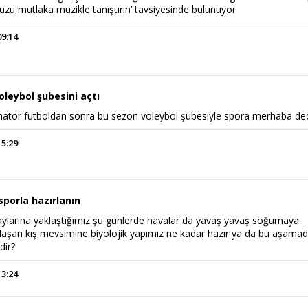
uzu mutlaka müzikle tanıştırın’ tavsiyesinde bulunuyor
09:14
leybol şubesini açtı
atör futboldan sonra bu sezon voleybol şubesiyle spora merhaba de
15:29
sporla hazırlanın
ylarına yaklaştığımız şu günlerde havalar da yavaş yavaş soğumaya
aklaşan kış mevsimine biyolojik yapımız ne kadar hazır ya da bu aşama
dir?
13:24