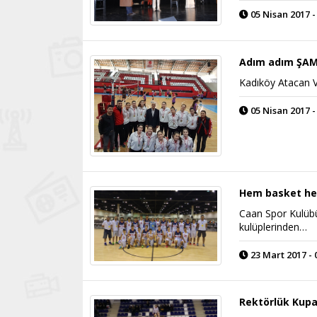
05 Nisan 2017 -
Adım adım ŞA
Kadıköy Atacan Vo
05 Nisan 2017 -
Hem basket he
Caan Spor Kulübü,
kulüplerinden…
23 Mart 2017 - 
Rektörlük Kupa