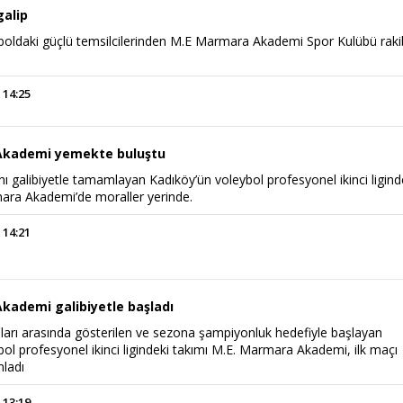
alip
boldaki güçlü temsilcilerinden M.E Marmara Akademi Spor Kulübü raki
 14:25
Akademi yemekte buluştu
ı galibiyetle tamamlayan Kadıköy’ün voleybol profesyonel ikinci ligind
ara Akademi’de moraller yerinde.
 14:21
kademi galibiyetle başladı
mları arasında gösterilen ve sezona şampiyonluk hedefiyle başlayan
ol profesyonel ikinci ligindeki takımı M.E. Marmara Akademi, ilk maçı
mladı
 13:19