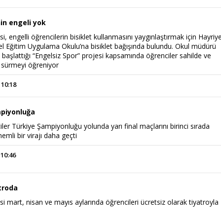
in engeli yok
i, engelli öğrencilerin bisiklet kullanmasını yaygınlaştırmak için Hayriy
 Eğitim Uygulama Okulu’na bisiklet bağışında bulundu. Okul müdürü
 başlattığı “Engelsiz Spor” projesi kapsamında öğrenciler sahilde ve
t sürmeyi öğreniyor
 10:18
piyonluğa
ler Türkiye Şampiyonluğu yolunda yarı final maçlarını birinci sırada
mli bir virajı daha geçti
 10:46
troda
i mart, nisan ve mayıs aylarında öğrencileri ücretsiz olarak tiyatroyla