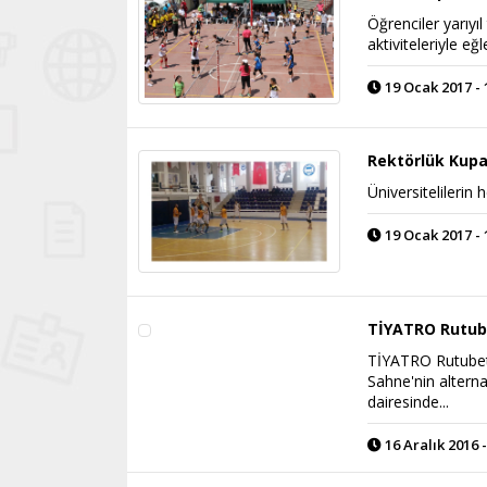
Öğrenciler yarıyı
aktiviteleriyle e
19 Ocak 2017 - 
Rektörlük Kupa
Üniversitelilerin 
19 Ocak 2017 - 
TİYATRO Rutube
TİYATRO Rutubet 
Sahne'nin altern
dairesinde...
16 Aralık 2016 -