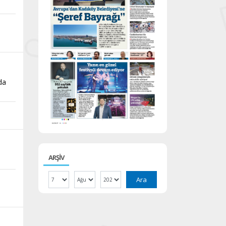
da
ARŞİV
Ara