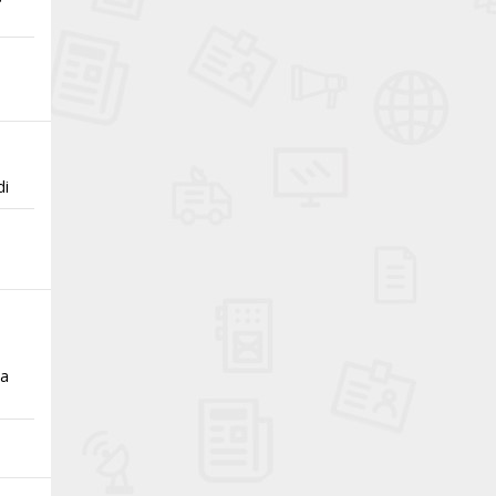
di
da