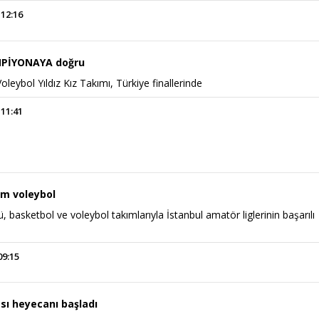
 12:16
MPİYONAYA doğru
leybol Yıldız Kız Takımı, Türkiye finallerinde
 11:41
Power Ballad / Ha
Haftanın Pusulası
Şarkısı
m voleybol
 basketbol ve voleybol takımlarıyla İstanbul amatör liglerinin başarılı
09:15
sı heyecanı başladı