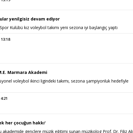
cular yenilgisiz devam ediyor
ı Spor Kulübü kız voleybol takımı yeni sezona iyi başlangıç yaptı
 13:18
; M.E. Marmara Akademi
yonel voleybol ikinci ligindeki takımı, sezona şampiyonluk hedefiyle
14:21
k her çocuğun hakkı'
u akademide gençlere müzik eğitimi sunan müzikolog Prof. Dr. Filiz Ali