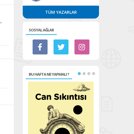
TÜM YAZARLAR
e-
SOSYAL AĞLAR
BU HAFTA NE YAPMALI ?