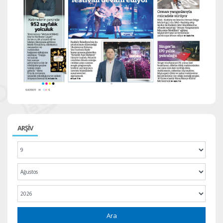
ARŞİV
Ara