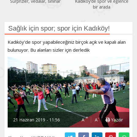
Kadıköy’de spor ve eğlence
Acıbadem Yüzme Havuzu
bir arada
yenilendi
Sağlık için spor; spor için Kadıköy!
Kadıköy’de spor yapabileceğiniz birçok açık ve kapalı alan
bulunuyor. Bu alanları sizler için derledik
+
-
21 Haziran 2019 - 11:56
A
A
Yazdır