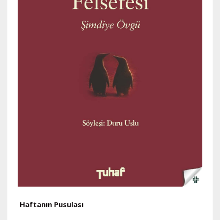
Haftanın Pusulası
H