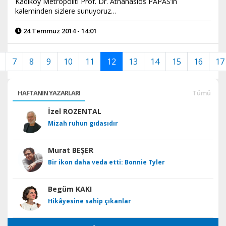
Kadıköy Metropoliti Prof. Dr. Athanasios PAPAS’ın
kaleminden sizlere sunuyoruz…
24 Temmuz 2014 - 14:01
7
8
9
10
11
12
13
14
15
16
17
HAFTANIN YAZARLARI
Tümü
İzel ROZENTAL
Mizah ruhun gıdasıdır
Murat BEŞER
Bir ikon daha veda etti: Bonnie Tyler
Begüm KAKI
Hikâyesine sahip çıkanlar