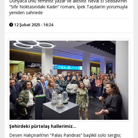
Dünyaca ünlü feminist yazar ve aktivist Neval El Seddavi’nin
“Sıfır Noktasındaki Kadın” romanı, İpek Taşdan’ın yorumuyla
yeniden sahnede
12 Şubat 2025 - 16:24
Şehirdeki pürtelaş hallerimiz...
Desen Halıçınarlı’nın “Palas Pandıras” başlıklı solo sergisi;