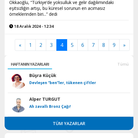
Okkaoğlu, “Türkiye’de yoksulluk ve gelir dağılımındaki
eşitsizliğin artışı, bu küresel sorunun en acımasız
örneklerinden biri...” dedi
18 Aralık 2024 - 12:34
«
1
2
3
4
5
6
7
8
9
»
HAFTANIN YAZARLARI
Tümü
Büşra Küçük
Devleşen “ben”ler, tükenen çiftler
Alper TURGUT
Ah zavallı Bronz Çağı!
TÜM YAZARLAR