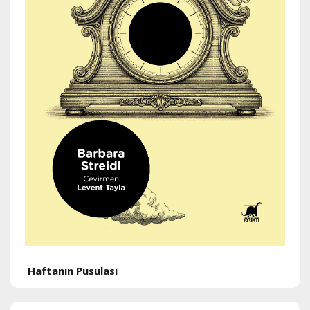
H
Haftanın Pusulası