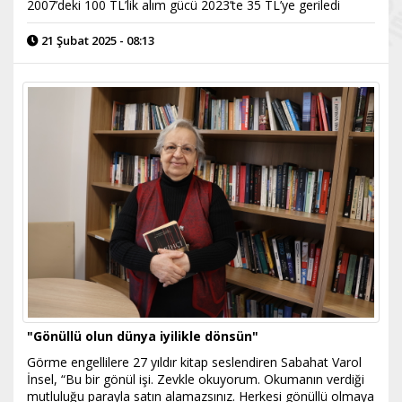
2007’deki 100 TL’lik alım gücü 2023’te 35 TL’ye geriledi
21 Şubat 2025 - 08:13
"Gönüllü olun dünya iyilikle dönsün"
Görme engellilere 27 yıldır kitap seslendiren Sabahat Varol
İnsel, “Bu bir gönül işi. Zevkle okuyorum. Okumanın verdiği
mutluluğu parayla satın alamazsınız. Herkesi gönüllü olmaya