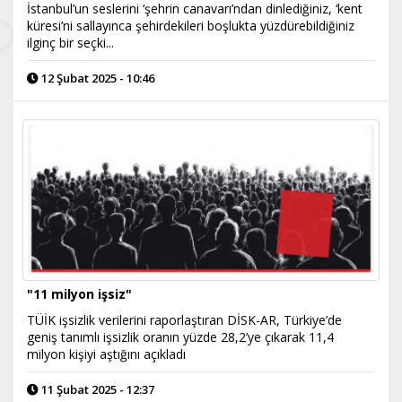
İstanbul’un seslerini ‘şehrin canavarı’ndan dinlediğiniz, ‘kent
küresi’ni sallayınca şehirdekileri boşlukta yüzdürebildiğiniz
ilginç bir seçki...
12 Şubat 2025 - 10:46
"11 milyon işsiz"
TÜİK işsizlik verilerini raporlaştıran DİSK-AR, Türkiye’de
geniş tanımlı işsizlik oranın yüzde 28,2’ye çıkarak 11,4
milyon kişiyi aştığını açıkladı
11 Şubat 2025 - 12:37