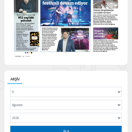
ARŞİV
Ara