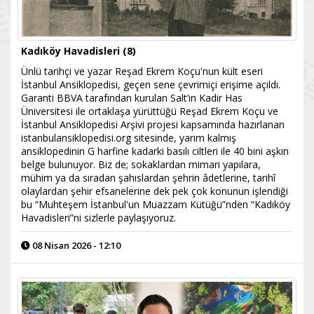
Kadıköy Havadisleri (8)
Ünlü tarihçi ve yazar Reşad Ekrem Koçu'nun kült eseri
İstanbul Ansiklopedisi, geçen sene çevrimiçi erişime açıldı.
Garanti BBVA tarafından kurulan Salt’ın Kadir Has
Üniversitesi ile ortaklaşa yürüttüğü Reşad Ekrem Koçu ve
İstanbul Ansiklopedisi Arşivi projesi kapsamında hazırlanan
istanbulansiklopedisi.org sitesinde, yarım kalmış
ansiklopedinin G harfine kadarki basılı ciltleri ile 40 bini aşkın
belge bulunuyor. Biz de; sokaklardan mimari yapılara,
mühim ya da sıradan şahıslardan şehrin âdetlerine, tarihî
olaylardan şehir efsanelerine dek pek çok konunun işlendiği
bu “Muhteşem İstanbul'un Muazzam Kütüğü”nden “Kadıköy
Havadisleri”ni sizlerle paylaşıyoruz.
08 Nisan 2026 - 12:10