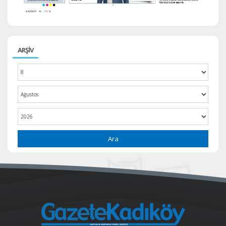
ARŞİV
Ara