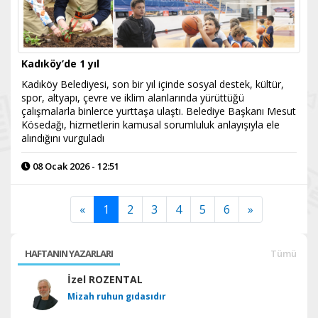
Kadıköy’de 1 yıl
Kadıköy Belediyesi, son bir yıl içinde sosyal destek, kültür,
spor, altyapı, çevre ve iklim alanlarında yürüttüğü
çalışmalarla binlerce yurttaşa ulaştı. Belediye Başkanı Mesut
Kösedağı, hizmetlerin kamusal sorumluluk anlayışıyla ele
alındığını vurguladı
08 Ocak 2026 - 12:51
«
1
2
3
4
5
6
»
HAFTANIN YAZARLARI
Tümü
İzel ROZENTAL
Mizah ruhun gıdasıdır