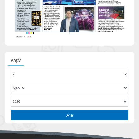
ARŞİV
Ara