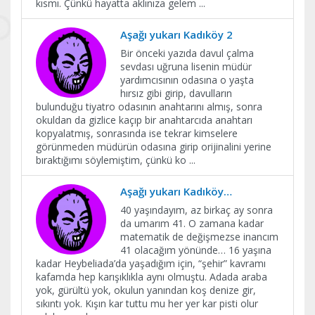
kısmı. Çünkü hayatta aklınıza gelem
...
Aşağı yukarı Kadıköy 2
Bir önceki yazıda davul çalma
sevdası uğruna lisenin müdür
yardımcısının odasına o yaşta
hırsız gibi girip, davulların
bulunduğu tiyatro odasının anahtarını almış, sonra
okuldan da gizlice kaçıp bir anahtarcıda anahtarı
kopyalatmış, sonrasında ise tekrar kimselere
görünmeden müdürün odasına girip orijinalini yerine
bıraktığımı söylemiştim, çünkü ko
...
Aşağı yukarı Kadıköy…
40 yaşındayım, az birkaç ay sonra
da umarım 41. O zamana kadar
matematik de değişmezse inancım
41 olacağım yönünde… 16 yaşına
kadar Heybeliada’da yaşadığım için, “şehir” kavramı
kafamda hep karışıklıkla aynı olmuştu. Adada araba
yok, gürültü yok, okulun yanından koş denize gir,
sıkıntı yok. Kışın kar tuttu mu her yer kar pisti olur