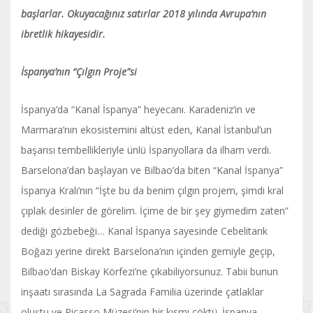
başlarlar. Okuyacağınız satırlar 2018 yılında Avrupa’nın
ibretlik hikayesidir.
İspanya’nın “Çılgın Proje”si
İspanya’da “Kanal İspanya” heyecanı. Karadeniz’in ve
Marmara’nın ekosistemini altüst eden, Kanal İstanbul’un
başarısı tembellikleriyle ünlü İspanyollara da ilham verdi.
Barselona’dan başlayan ve Bilbao’da biten “Kanal İspanya”
İspanya Kralı’nın “İşte bu da benim çılgın projem, şimdi kral
çıplak desinler de görelim. İçime de bir şey giymedim zaten”
dediği gözbebeği… Kanal İspanya sayesinde Cebelitarık
Boğazı yerine direkt Barselona’nın içinden gemiyle geçip,
Bilbao’dan Biskay Körfezi’ne çıkabiliyorsunuz. Tabii bunun
inşaatı sırasında La Sagrada Familia üzerinde çatlaklar
oluştu ve Picasso Müzesi’nin bir kısmı çöktü. İspanya