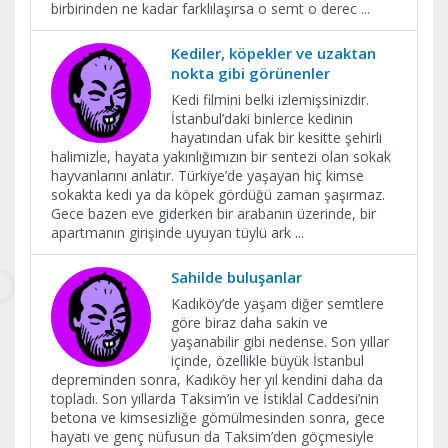
birbirinden ne kadar farklılaşırsa o semt o derec
...
Kediler, köpekler ve uzaktan
nokta gibi görünenler
Kedi filmini belki izlemişsinizdir.
İstanbul’daki binlerce kedinin
hayatından ufak bir kesitte şehirli
halimizle, hayata yakınlığımızın bir sentezi olan sokak
hayvanlarını anlatır. Türkiye’de yaşayan hiç kimse
sokakta kedi ya da köpek gördüğü zaman şaşırmaz.
Gece bazen eve giderken bir arabanın üzerinde, bir
apartmanın girişinde uyuyan tüylü ark
...
Sahilde buluşanlar
Kadıköy’de yaşam diğer semtlere
göre biraz daha sakin ve
yaşanabilir gibi nedense. Son yıllar
içinde, özellikle büyük İstanbul
depreminden sonra, Kadıköy her yıl kendini daha da
topladı. Son yıllarda Taksim’in ve İstiklal Caddesi’nin
betona ve kimsesizliğe gömülmesinden sonra, gece
hayatı ve genç nüfusun da Taksim’den göçmesiyle