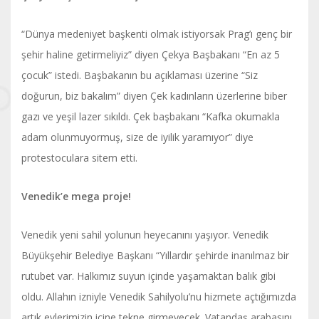
“Dünya medeniyet başkenti olmak istiyorsak Prag’ı genç bir
şehir haline getirmeliyiz” diyen Çekya Başbakanı “En az 5
çocuk” istedi. Başbakanın bu açıklaması üzerine “Siz
doğurun, biz bakalım” diyen Çek kadınların üzerlerine biber
gazı ve yeşil lazer sıkıldı. Çek başbakanı “Kafka okumakla
adam olunmuyormuş, size de iyilik yaramıyor” diye
protestoculara sitem etti.
Venedik’e mega proje!
Venedik yeni sahil yolunun heyecanını yaşıyor. Venedik
Büyükşehir Belediye Başkanı “Yıllardır şehirde inanılmaz bir
rutubet var. Halkımız suyun içinde yaşamaktan balık gibi
oldu. Allahın izniyle Venedik Sahilyolu’nu hizmete açtığımızda
artık evlerimizin içine tekne girmeyecek. Vatandaş arabasını