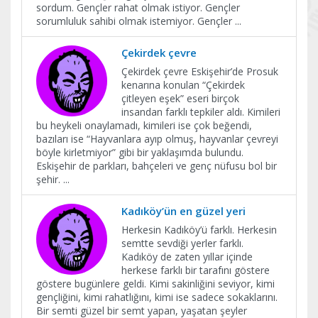
sordum. Gençler rahat olmak istiyor. Gençler
sorumluluk sahibi olmak istemiyor. Gençler
...
Çekirdek çevre
Çekirdek çevre Eskişehir’de Prosuk
kenarına konulan “Çekirdek
çitleyen eşek” eseri birçok
insandan farklı tepkiler aldı. Kimileri
bu heykeli onaylamadı, kimileri ise çok beğendi,
bazıları ise “Hayvanlara ayıp olmuş, hayvanlar çevreyi
böyle kirletmiyor” gibi bir yaklaşımda bulundu.
Eskişehir de parkları, bahçeleri ve genç nüfusu bol bir
şehir.
...
Kadıköy’ün en güzel yeri
Herkesin Kadıköy’ü farklı. Herkesin
semtte sevdiği yerler farklı.
Kadıköy de zaten yıllar içinde
herkese farklı bir tarafını göstere
göstere bugünlere geldi. Kimi sakinliğini seviyor, kimi
gençliğini, kimi rahatlığını, kimi ise sadece sokaklarını.
Bir semti güzel bir semt yapan, yaşatan şeyler