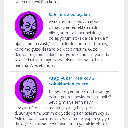
tane çok sevdiğim komş
...
Sahillerde buluşalım
İşsizlikten midir yoksa iş sahibi
olmak istememekten midir
bilmiyorum, yıllardır aylak aylak
dolaşıyorum sokaklarda. Reklam
ajanslarında çalıştığım senelerde paramı biriktirmiş,
kendime güzel iki tane bisiklet almıştım. Güzel
dediysem şimdi caddelerde gördüklerimizin yanında
ikisi de külüstür sayılır ama olsun. Biri bana, birisi
hanıma. Ailecek mob
...
Aşağı yukarı Kadıköy 3 -
Sokaklardan evlere
Bir yeri, o yer, bir semt, bir bölge
haline getiren şeyler neler olabilir?
Sevdiğimiz yerlerin neyini
seviyoruz? Anılar nasıl oluşuyor, gibi şeyler
düşünüyorum. Benim aidiyetle ilgili anladığım şey şu.
Aslında basit kuralları var. Bir yeri özel yapan şey ya
da şeyler esasında çok basit. Bunu yapabilmek zor