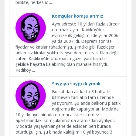
birlikte, herkes iç
...
Komşular komşularımız
Aynı adreste 10 yıldan fazla süredir
oturmaktayım. Kadıköy’deki
evimize ilk geldiğimizde yıllar 2006
ya da 2007 idi. Deprem sonrası
fiyatlar ve kiralar rahatlamıştı, şimdiki gibi füzeleşen
anlamsız kiralar yoktu. Neyse derdim kirası filan değil
zaten. Kadıköy’de oturmanın güzel yanı hala bir
şekilde hayatta kalabilmiş olan mahalle hissiydi.
Kadıköy
...
Saygıya saygı duymak
Bu satırları alt katta 3 haftadır
bitmeyen tadilatın tam üzerinde
yazıyorum. Şu anda balkonu plastik
doğrama ile kapatıyorlar. Moda’da
10 yıldır aynı binada oturunca ister istemez
apartmandaki komşularımız da aramızdan ayrılıyor.
Moda’da yaşayanlar genelde eskiden beri burada
oturduğu için, şu binada kaldığım 10 yıl boyunca 3