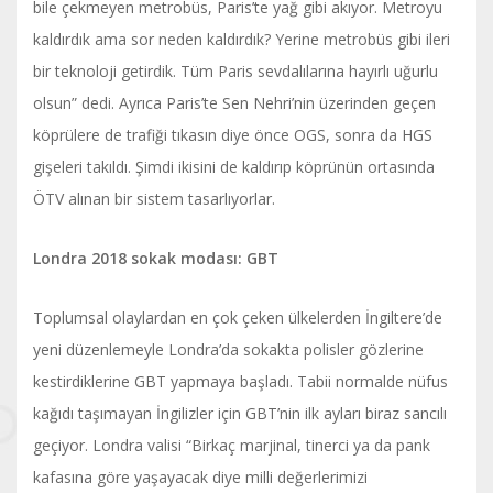
bile çekmeyen metrobüs, Paris’te yağ gibi akıyor. Metroyu
kaldırdık ama sor neden kaldırdık? Yerine metrobüs gibi ileri
bir teknoloji getirdik. Tüm Paris sevdalılarına hayırlı uğurlu
olsun” dedi. Ayrıca Paris’te Sen Nehri’nin üzerinden geçen
köprülere de trafiği tıkasın diye önce OGS, sonra da HGS
gişeleri takıldı. Şimdi ikisini de kaldırıp köprünün ortasında
ÖTV alınan bir sistem tasarlıyorlar.
Londra 2018 sokak modası: GBT
Toplumsal olaylardan en çok çeken ülkelerden İngiltere’de
yeni düzenlemeyle Londra’da sokakta polisler gözlerine
kestirdiklerine GBT yapmaya başladı. Tabii normalde nüfus
kağıdı taşımayan İngilizler için GBT’nin ilk ayları biraz sancılı
geçiyor. Londra valisi “Birkaç marjinal, tinerci ya da pank
kafasına göre yaşayacak diye milli değerlerimizi