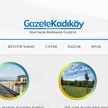
Kültür Sanat
Çevre
Sağlık
Spor
r gezginin gözünden Kadıköy
İBB, park ve bahçelere mey