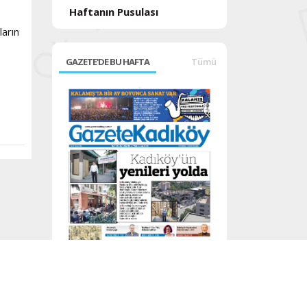
Haftanın Pusulası
ların
GAZETE'DE BU HAFTA
Tümü