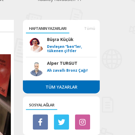
HAFTANIN YAZARLARI
Tümü
Büşra Küçük
Devleşen “ben”ler,
tükenen çiftler
Alper TURGUT
Ah zavallı Bronz Çağı!
TÜM YAZARLAR
SOSYAL AĞLAR