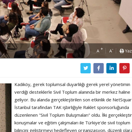
+
-
A
A
Yaz
Kadıköy, gerek toplumsal duyarlılığı gerek yerel yönetimin
verdiği desteklerle Sivil Toplum alanında bir merkez haline
geliyor. Bu alanda gerçekleştirilen son etkinlik de NetSqua
İstanbul tarafından TAK işbirliğiyle Raklet sponsorluğunda
düzenlenen "Sivil Toplum Buluşmaları" oldu. İlki gerçekleştir
konuşmalar ve eğitim çalışmaları ile Türkiye'de sivil toplum
Power Ballad / Ha
Haftanın Pusulası
bilincini geliştirmeyi hedefleyen organizasyon, düzenli olar