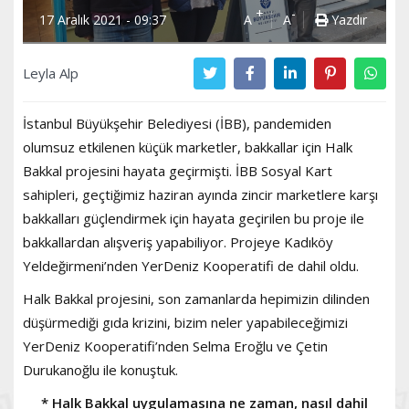
+
-
17 Aralık 2021 - 09:37
A
A
Yazdır
Leyla Alp
İstanbul Büyükşehir Belediyesi (İBB), pandemiden
olumsuz etkilenen küçük marketler, bakkallar için Halk
Bakkal projesini hayata geçirmişti. İBB Sosyal Kart
sahipleri, geçtiğimiz haziran ayında zincir marketlere karşı
bakkalları güçlendirmek için hayata geçirilen bu proje ile
bakkallardan alışveriş yapabiliyor. Projeye Kadıköy
Yeldeğirmeni’nden YerDeniz Kooperatifi de dahil oldu.
Halk Bakkal projesini, son zamanlarda hepimizin dilinden
düşürmediği gıda krizini, bizim neler yapabileceğimizi
YerDeniz Kooperatifi’nden Selma Eroğlu ve Çetin
Durukanoğlu ile konuştuk.
* Halk Bakkal uygulamasına ne zaman, nasıl dahil