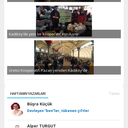
Kadıköy’de yeni bir kooperatif kuruluyor
Üretici Kooperatifi Pazarı yeniden Kadıköy'de
HAFTANIN YAZARLARI
Tümü
Büşra Küçük
Devleşen “ben”ler, tükenen çiftler
Alper TURGUT