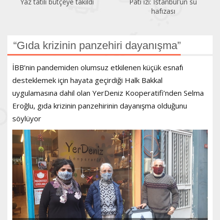
Pati izi: İstanbul'un su
Bir gezginin gözünden
hafızası
Kadıköy
“Gıda krizinin panzehiri dayanışma”
İBB’nin pandemiden olumsuz etkilenen küçük esnafı
desteklemek için hayata geçirdiği Halk Bakkal
uygulamasına dahil olan YerDeniz Kooperatifi’nden Selma
Eroğlu, gıda krizinin panzehirinin dayanışma olduğunu
söylüyor