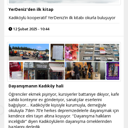
YerDeniz'den ilk kitap
Kadıköylü kooperatif YerDeniz’in ilk kitabı okurla buluşuyor
12 Şubat 2025 - 10:44
Dayanışmanın Kadıköy hali
Öğrenciler ekmek pişiriyor, kursiyerler battaniye dikiyor, kafe
sahibi konteynır ev gönderiyor, sanatçılar eserlerini
bağışlıyor… Kadıköy’de kişisiyle kurumuyla, derneğiyle
okuluyla 7’den 70’e herkes depremzedelerle dayanışmak için
kendince elini taşın altına koyuyor. “Dayanışma halkların
inceliğidir” diyen Kadıköylülerin dayanışma örneklerinden
bazılarını derledik