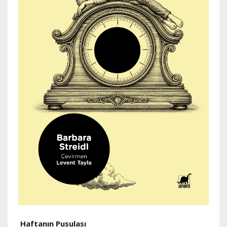
H
Haftanın Pusulası