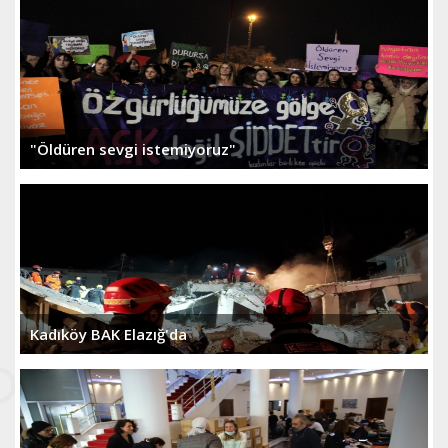
"Öldüren sevgi istemiyoruz"
Kadıköy BAK Elazığ'da