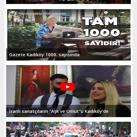
Gazete Kadıköy 1000. sayısında
İranlı sanatçıların “Aşk ve Umut”u Kadıköy’de