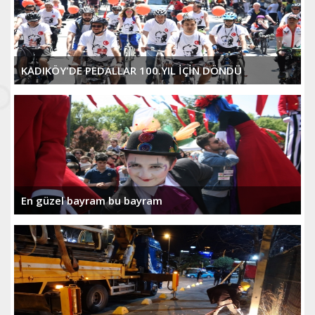
KADIKÖY'DE PEDALLAR 100.YIL İÇİN DÖNDÜ
En güzel bayram bu bayram