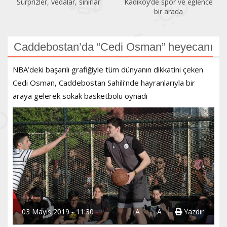
Sürprizler, vedalar, sınırlar
Kadıköy’de spor ve eğlence
bir arada
Caddebostan’da “Cedi Osman” heyecanı
NBA’deki başarılı grafiğiyle tüm dünyanın dikkatini çeken
Cedi Osman, Caddebostan Sahili’nde hayranlarıyla bir
araya gelerek sokak basketbolu oynadı
+
-
03 Mayıs 2019 - 11:30
A
A
Yazdır