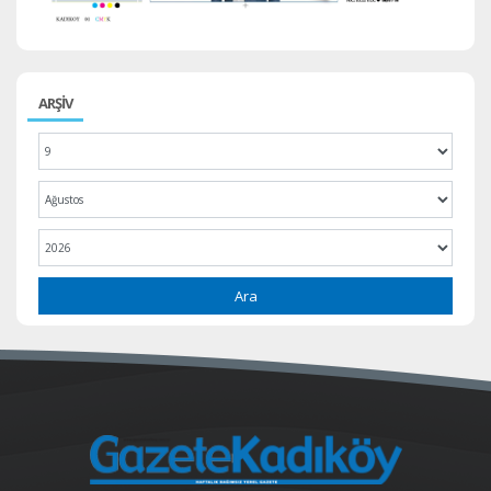
ARŞİV
Ara