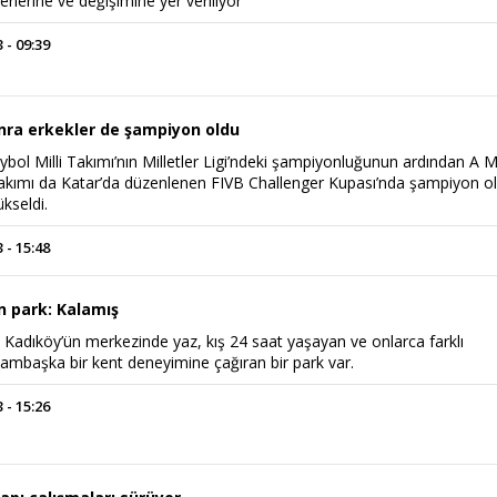
erlerine ve değişimine yer veriliyor
 - 09:39
nra erkekler de şampiyon oldu
eybol Milli Takımı’nın Milletler Ligi’ndeki şampiyonluğunun ardından A Mi
akımı da Katar’da düzenlenen FIVB Challenger Kupası’nda şampiyon o
ükseldi.
 - 15:48
n park: Kalamış
 Kadıköy’ün merkezinde yaz, kış 24 saat yaşayan ve onlarca farklı
i bambaşka bir kent deneyimine çağıran bir park var.
 - 15:26