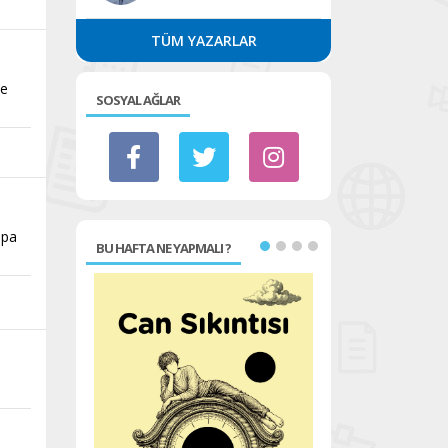
TÜM YAZARLAR
ye
SOSYAL AĞLAR
upa
BU HAFTA NE YAPMALI ?