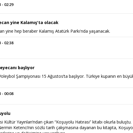
 - 02:29
yecan yine Kalamış'ta olacak
ecan yine hep beraber Kalamış Atatürk Parkı'nda yaşanacak.
 - 02:38
eyecanı başlıyor
Voleybol Şampiyonası 15 Ağustos’ta başlıyor. Türkiye kupanın en büyü
 - 00:08
uyolu
i Kültür Yayınları’ndan çıkan “Koşuyolu Hatırası” kitabı okurla buluştu.
ermin Ketenci’nin sözlü tarih çalışmasına dayanan bu kitapta, Koşuyo