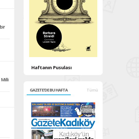
bir
Haftanın Sinev
yatımın
Haftanın Pusulası
Milli
GAZETE'DE BU HAFTA
Tümü