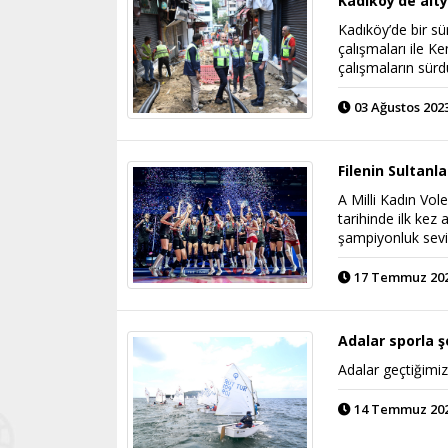
Kadıköy’de alty
Kadıköy’de bir sü
çalışmaları ile K
çalışmaların sür
03 Ağustos 2023
Filenin Sultanla
A Milli Kadın Vol
tarihinde ilk kez
şampiyonluk sevi
17 Temmuz 2023
Adalar sporla ş
Adalar geçtiğimiz
14 Temmuz 2023