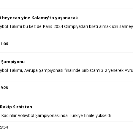
li heyecan yine Kalamış'ta yaşanacak
eybol Takımı bu kez de Paris 2024 Olimpiyatları bileti almak için sahne
11:06
a Şampiyonu
eybol Takımı, Avrupa Şampiyonası finalinde Sırbistan'ı 3-2 yenerek Avr
19:28
. Rakip Sırbistan
Kadınlar Voleybol Şampiyonası'nda Türkiye finale yükseldi
23:54