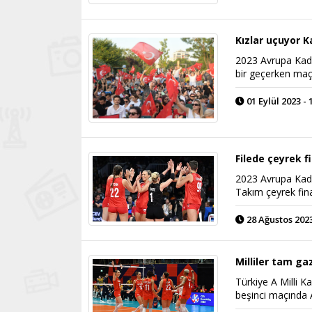
Kızlar uçuyor 
2023 Avrupa Kadın
bir geçerken maç
01 Eylül 2023 - 
Filede çeyrek f
2023 Avrupa Kadı
Takım çeyrek fina
28 Ağustos 2023
Milliler tam ga
Türkiye A Milli 
beşinci maçında 