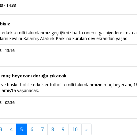
 - 14:33
ibiyiz
 erkek a milli takımlarımız geçtiğimiz hafta önemli galibiyetlere imza at
arın keyfini Kalamış Atatürk Parkı'na kurulan dev ekrandan yaşadı.
 - 13:16
li maç heyecanı doruğa çıkacak
 ve basketbol ile erkekler futbol a milli takımlarımızın maç heyecanı, 1
lamış'ta yaşanacak.
 - 02:36
3
4
5
6
7
8
9
10
»