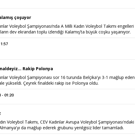
Kalamış çoşuyor
lar Voleybol Şampiyonası’nda A Milli Kadın Voleybol Takımı engelleri 
ların dev ekrandan toplu izlendiği Kalamış’ta büyük coşku yaşanıyor.
11:57
Power Ballad / Ha
Haftanın Pusulası
Şarkısı
inaldeyiz... Rakip Polonya
nlar Voleybol Şampiyonası sor 16 turunda Belçika'yı 3-1 mağlup eden 
le yükseldi. Çeyrek finaldeki rakip ise Polonya oldu.
 - 01:20
z
Kadın Voleybol Takımı, CEV Kadınlar Avrupa Voleybol Şampiyonası'ndaki
Almanya'yı da mağlup ederek grubunu yenilgisiz lider tamamladı.