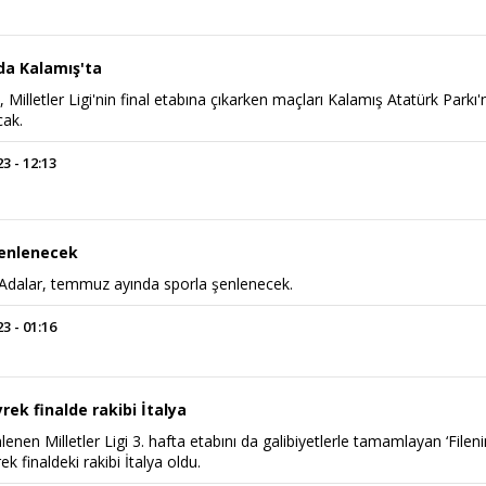
da Kalamış'ta
ı', Milletler Ligi'nin final etabına çıkarken maçları Kalamış Atatürk Parkı
cak.
 - 12:13
şenlenecek
i Adalar, temmuz ayında sporla şenlenecek.
 - 01:16
yrek finalde rakibi İtalya
enen Milletler Ligi 3. hafta etabını da galibiyetlerle tamamlayan ‘Filen
rek finaldeki rakibi İtalya oldu.