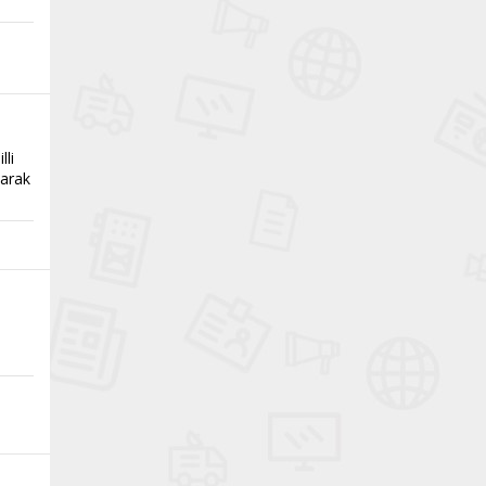
lli
larak