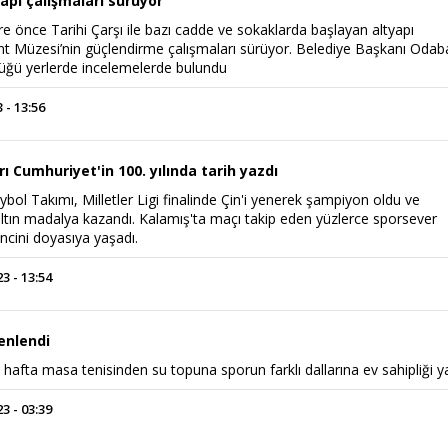
apı çalışmaları sürüyor
re önce Tarihi Çarşı ile bazı cadde ve sokaklarda başlayan altyapı
ent Müzesi’nin güçlendirme çalışmaları sürüyor. Belediye Başkanı Odab
düğü yerlerde incelemelerde bulundu
 - 13:56
rı Cumhuriyet'in 100. yılında tarih yazdı
eybol Takımı, Milletler Ligi finalinde Çin'i yenerek şampiyon oldu ve
 altın madalya kazandı. Kalamış'ta maçı takip eden yüzlerce sporsever
ncini doyasıya yaşadı.
 - 13:54
enlendi
 hafta masa tenisinden su topuna sporun farklı dallarına ev sahipliği ya
 - 03:39