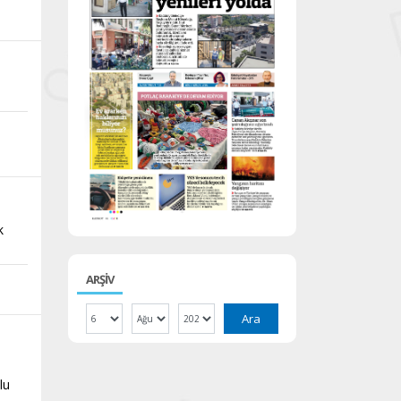
k
ARŞİV
Ara
lu