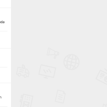
'nda
in