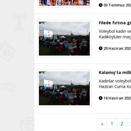
03 Temmuz 2023
Filede fırtına g
Voleybol kadın ve
Kadıköylüler maçl
20 Haziran 2023
Kalamış'ta mil
Kadınlar voleybol
Haziran Cuma Ka
16 Haziran 2023
«
1
2