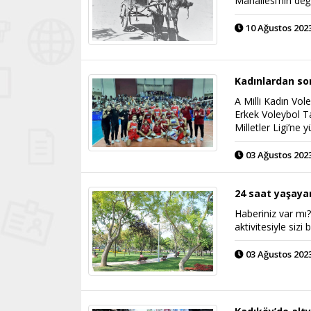
Mahallesi’nin değ
10 Ağustos 2023
Kadınlardan so
A Milli Kadın Vol
Erkek Voleybol T
Milletler Ligi’ne y
03 Ağustos 2023
24 saat yaşaya
Haberiniz var mı?
aktivitesiyle siz
03 Ağustos 2023