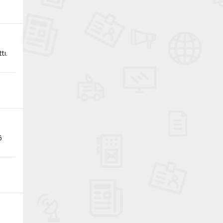
tı.
6