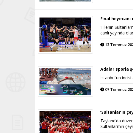
Final heyecanı 
'Filenin Sultanlar
canlı yayında ola
13 Temmuz 2023
Adalar sporla 
İstanbul’un incis
07 Temmuz 2023
‘Sultanlar’ın çe
Tayland’da düzenl
Sultanları’nın çey