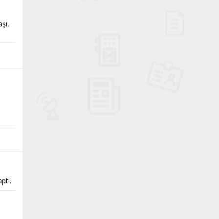
aşı,
ptı.