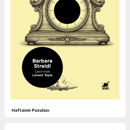
H
Haftanın Pusulası