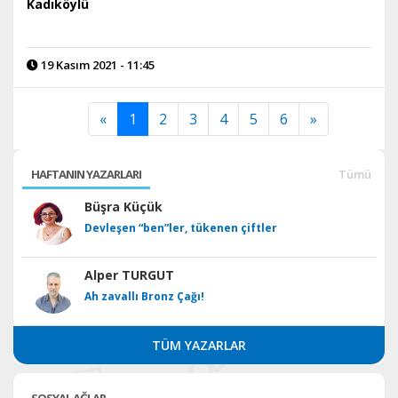
Kadıköylü
19 Kasım 2021 - 11:45
«
1
2
3
4
5
6
»
HAFTANIN YAZARLARI
Tümü
Büşra Küçük
Devleşen “ben”ler, tükenen çiftler
Alper TURGUT
Ah zavallı Bronz Çağı!
TÜM YAZARLAR
SOSYAL AĞLAR