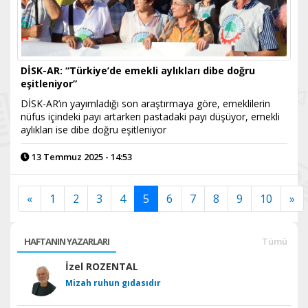
DİSK-AR: “Türkiye’de emekli aylıkları dibe doğru
eşitleniyor”
DİSK-AR’ın yayımladığı son araştırmaya göre, emeklilerin
nüfus içindeki payı artarken pastadaki payı düşüyor, emekli
aylıkları ise dibe doğru eşitleniyor
13 Temmuz 2025 - 14:53
«
1
2
3
4
5
6
7
8
9
10
»
HAFTANIN YAZARLARI
Tümü
İzel ROZENTAL
Mizah ruhun gıdasıdır