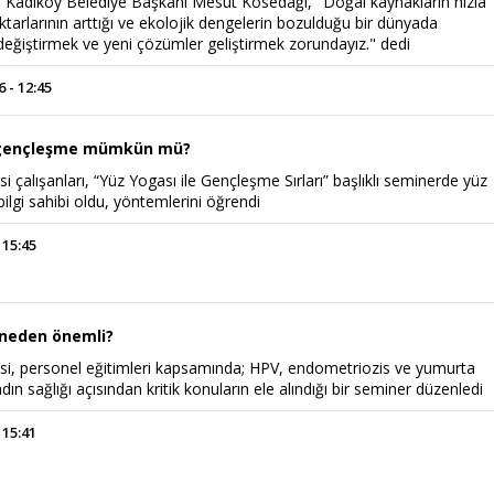
ı. Kadıköy Belediye Başkanı Mesut Kösedağı, "Doğal kaynakların hızla
iktarlarının arttığı ve ekolojik dengelerin bozulduğu bir dünyada
ı değiştirmek ve yeni çözümler geliştirmek zorundayız." dedi
 - 12:45
e gençleşme mümkün mü?
i çalışanları, “Yüz Yogası ile Gençleşme Sırları” başlıklı seminerde yüz
ilgi sahibi oldu, yöntemlerini öğrendi
 15:45
Haftanın Sinevizyonu
Haftanın Pusulası
 neden önemli?
si, personel eğitimleri kapsamında; HPV, endometriozis ve yumurta
ın sağlığı açısından kritik konuların ele alındığı bir seminer düzenledi
 15:41