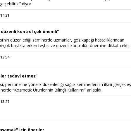
eçebiliriz.” diyor
 14:21
 düzenli kontrol çok önemli”
si’nin düzenlediği seminerde uzmanlar, göz kapağı hastalıklarından
irçok başlıkta erken teşhis ve düzenli kontrolün önemine dikkat çekti.
 13:54
ler tedavi etmez”
, personeline yönelik düzenlediği sağlık seminerlerinin ilkini gerçekleşt
nerde “Kozmetik Ürünlerinin Bilinçli Kullanımı” anlatıldı
 13:27
aşamak" için öneriler