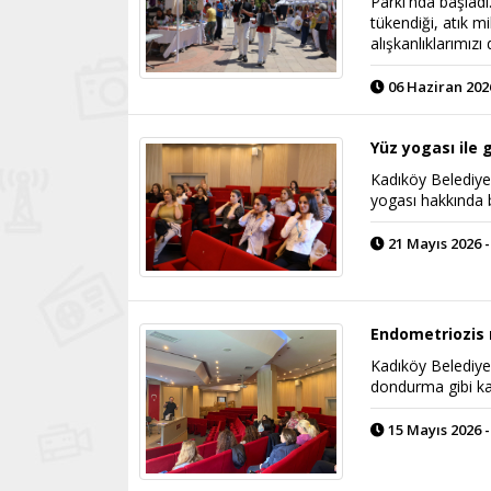
Parkı'nda başlad
tükendiği, atık m
alışkanlıklarımız
06 Haziran 2026
Yüz yogası il
Kadıköy Belediyes
yogası hakkında b
21 Mayıs 2026 -
Endometriozis
Kadıköy Belediye
dondurma gibi kad
15 Mayıs 2026 -