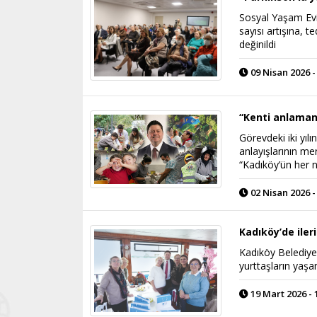
Sosyal Yaşam Evi
sayısı artışına, 
değinildi
09 Nisan 2026 -
“Kenti anlaman
Görevdeki iki yı
anlayışlarının me
“Kadıköy’ün her n
02 Nisan 2026 -
Kadıköy’de iler
Kadıköy Belediyes
yurttaşların yaşam
19 Mart 2026 - 