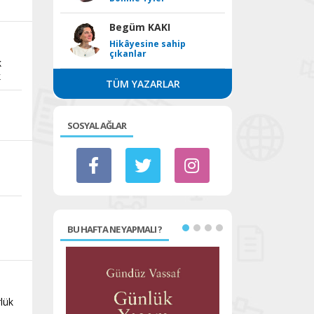
Begüm KAKI
Hikâyesine sahip
çıkanlar
k
k
TÜM YAZARLAR
SOSYAL AĞLAR
BU HAFTA NE YAPMALI ?
lük