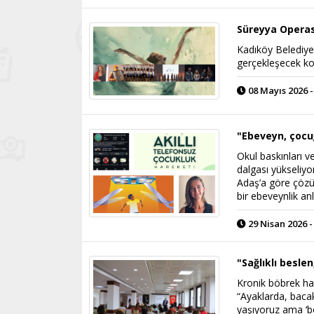
Süreyya Operas
Kadıköy Belediye
gerçekleşecek kon
08 Mayıs 2026 -
"Ebeveyn, çocu
Okul baskınları ve
dalgası yükseliy
Adaş’a göre çözüm
bir ebeveynlik anl
29 Nisan 2026 -
"Sağlıklı beslen
Kronik böbrek hast
“Ayaklarda, bacak
yaşıyoruz ama ‘bö