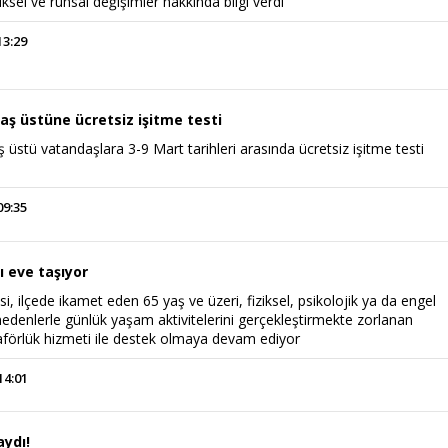
iksel ve ruhsal değişimler hakkında bilgi verdi
13:29
aş üstüne ücretsiz işitme testi
 üstü vatandaşlara 3-9 Mart tarihleri arasında ücretsiz işitme testi
09:35
ı eve taşıyor
i, ilçede ikamet eden 65 yaş ve üzeri, fiziksel, psikolojik ya da engel
edenlerle günlük yaşam aktivitelerini gerçekleştirmekte zorlanan
aförlük hizmeti ile destek olmaya devam ediyor
14:01
ydı!