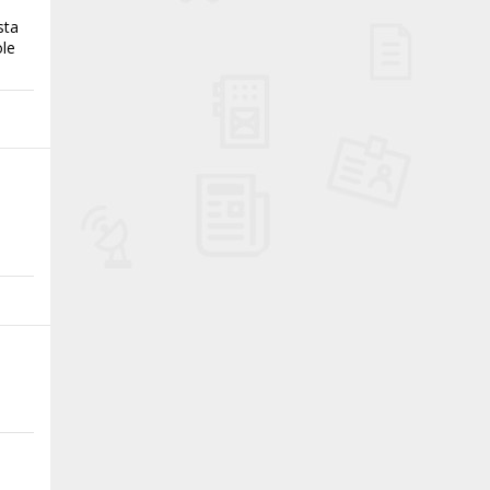
sta
ole