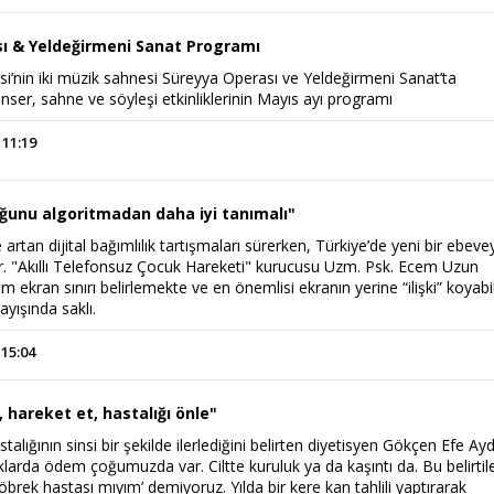
ı & Yeldeğirmeni Sanat Programı
si’nin iki müzik sahnesi Süreyya Operası ve Yeldeğirmeni Sanat’ta
ser, sahne ve söyleşi etkinliklerinin Mayıs ayı programı
 11:19
ğunu algoritmadan daha iyi tanımalı"
 artan dijital bağımlılık tartışmaları sürerken, Türkiye’de yeni bir ebeve
or. "Akıllı Telefonsuz Çocuk Hareketi" kurucusu Uzm. Psk. Ecem Uzun
 ekran sınırı belirlemekte ve en önemlisi ekranın yerine “ilişki” koyabi
ayışında saklı.
 15:04
, hareket et, hastalığı önle"
alığının sinsi bir şekilde ilerlediğini belirten diyetisyen Gökçen Efe Ayd
larda ödem çoğumuzda var. Ciltte kuruluk ya da kaşıntı da. Bu belirtile
brek hastası mıyım’ demiyoruz. Yılda bir kere kan tahlili yaptırarak