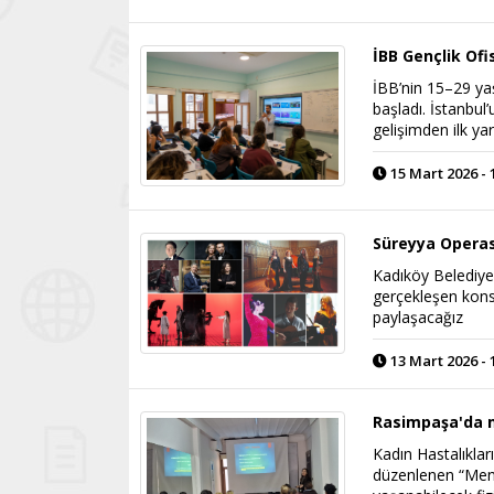
İBB Gençlik Ofi
İBB’nin 15–29 ya
başladı. İstanbul
gelişimden ilk ya
15 Mart 2026 - 
Süreyya Operas
Kadıköy Belediye
gerçekleşen konse
paylaşacağız
13 Mart 2026 - 
Rasimpaşa'da 
Kadın Hastalıkla
düzenlenen “Men