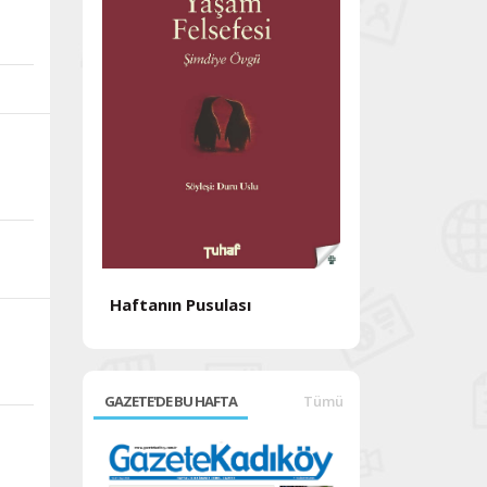
Haftanın Pusulası
Haftanın Pusul
GAZETE'DE BU HAFTA
Tümü