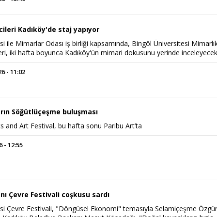
ileri Kadıköy'de staj yapıyor
i ile Mimarlar Odası iş birliği kapsamında, Bingöl Üniversitesi Mimarlı
ri, iki hafta boyunca Kadıköy'ün mimari dokusunu yerinde inceleyece
 - 11:02
arın Söğütlüçeşme buluşması
s and Art Festival, bu hafta sonu Paribu Art’ta
 - 12:55
nı Çevre Festivali coşkusu sardı
si Çevre Festivali, "Döngüsel Ekonomi" temasıyla Selamiçeşme Özgür