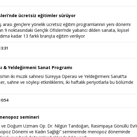
sleri’nde ücretsiz eğitimler sürüyor
ş arası gençlere yönelik ücretsiz eğitim programlarının yeni dönemi
’un 9 noktasındaki Gençlik Ofisleri’nde yabancı dilden sanata, kişisel
rdıma kadar 13 farklı branşta eğitim veriliyor
13:31
ı & Yeldeğirmeni Sanat Programı
si’nin iki müzik sahnesi Süreyya Operası ve Yeldeğirmeni Sanat’ta
r, sahne ve söyleşi etkinliklerini, iki haftalık periyotlarla bu bölümde
10:54
menopoz semineri
rı ve Doğum Uzmanı Op. Dr. Nilgün Tandoğan, Rasimpaşa Gönüllü Evi
opoz Dönemi ve Kadın Sağlığı” seminerinde menopoz döneminde