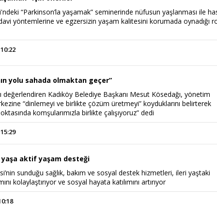
'ndeki “Parkinson’la yaşamak” seminerinde nüfusun yaşlanması ile ha
tedavi yöntemlerine ve egzersizin yaşam kalitesini korumada oynadığı r
 10:22
ın yolu sahada olmaktan geçer”
lını değerlendiren Kadıköy Belediye Başkanı Mesut Kösedağı, yönetim
rkezine “dinlemeyi ve birlikte çözüm üretmeyi” koyduklarını belirterek
oktasında komşularımızla birlikte çalışıyoruz” dedi
 15:29
i yaşa aktif yaşam desteği
i’nin sunduğu sağlık, bakım ve sosyal destek hizmetleri, ileri yaştaki
ını kolaylaştırıyor ve sosyal hayata katılımını artırıyor
10:18