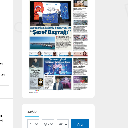
yn
len
ARŞİV
ın,
ri
Ara