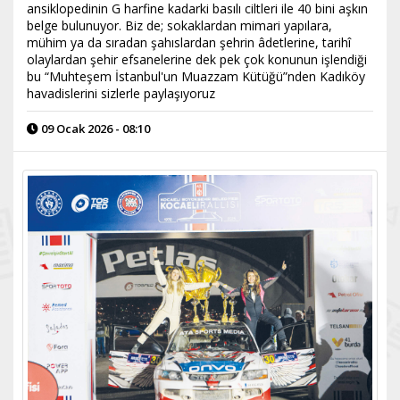
ansiklopedinin G harfine kadarki basılı ciltleri ile 40 bini aşkın
belge bulunuyor. Biz de; sokaklardan mimari yapılara,
mühim ya da sıradan şahıslardan şehrin âdetlerine, tarihî
olaylardan şehir efsanelerine dek pek çok konunun işlendiği
bu “Muhteşem İstanbul'un Muazzam Kütüğü”nden Kadıköy
havadislerini sizlerle paylaşıyoruz
09 Ocak 2026 - 08:10