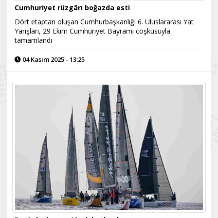
Cumhuriyet rüzgârı boğazda esti
Dört etaptan oluşan Cumhurbaşkanlığı 6. Uluslararası Yat
Yarışları, 29 Ekim Cumhuriyet Bayramı coşkusuyla
tamamlandı
04 Kasım 2025 - 13:25