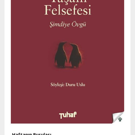
Haftanın Pusulası