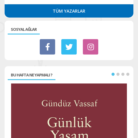
TÜM YAZARLAR
SOSYAL AĞLAR
BU HAFTA NE YAPMALI ?