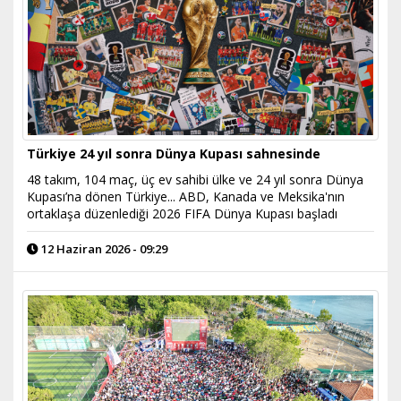
Türkiye 24 yıl sonra Dünya Kupası sahnesinde
48 takım, 104 maç, üç ev sahibi ülke ve 24 yıl sonra Dünya
Kupası’na dönen Türkiye... ABD, Kanada ve Meksika'nın
ortaklaşa düzenlediği 2026 FIFA Dünya Kupası başladı
12 Haziran 2026 - 09:29