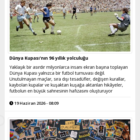
Dünya Kupası'nın 96 yıllık yolculuğu
Yaklaşık bir asırdır milyonlarca insanı ekran başına toplayan
Dünya Kupası yalnızca bir futbol turnuvası değil.
Unutulmayan maçlar, sıra dışı tesadüfler, değişen kurallar,
kaybolan kupalar ve kuşaktan kuşağa aktarılan hikâyeler,
futbolun en büyük sahnesinin hafızasını oluşturuyor
19 Haziran 2026 - 08:09