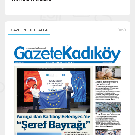
H
GAZETE'DE BU HAFTA
Tümü