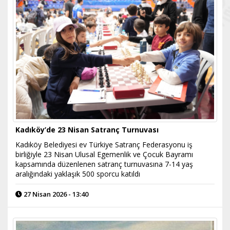
Kadıköy’de 23 Nisan Satranç Turnuvası
Kadıköy Belediyesi ev Türkiye Satranç Federasyonu iş
birliğiyle 23 Nisan Ulusal Egemenlik ve Çocuk Bayramı
kapsamında düzenlenen satranç turnuvasına 7-14 yaş
aralığındaki yaklaşık 500 sporcu katıldı
27 Nisan 2026 - 13:40