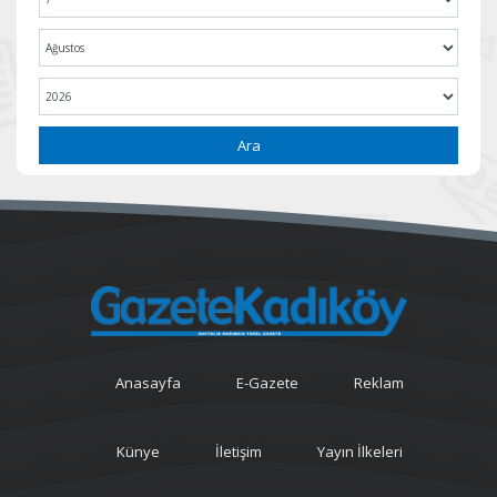
Ara
Anasayfa
E-Gazete
Reklam
Künye
İletişim
Yayın İlkeleri