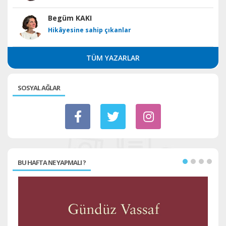
Begüm KAKI
Hikâyesine sahip çıkanlar
TÜM YAZARLAR
SOSYAL AĞLAR
BU HAFTA NE YAPMALI ?