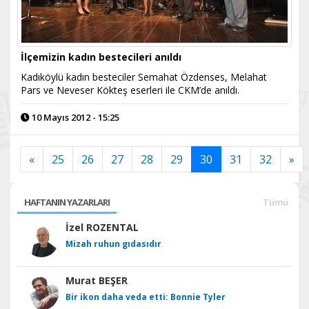
İlçemizin kadın bestecileri anıldı
Kadıköylü kadın besteciler Semahat Özdenses, Melahat
Pars ve Neveser Kökteş eserleri ile CKM’de anıldı.
10 Mayıs 2012 - 15:25
«
25
26
27
28
29
30
31
32
»
HAFTANIN YAZARLARI
Tümü
İzel ROZENTAL
Mizah ruhun gıdasıdır
Murat BEŞER
Bir ikon daha veda etti: Bonnie Tyler