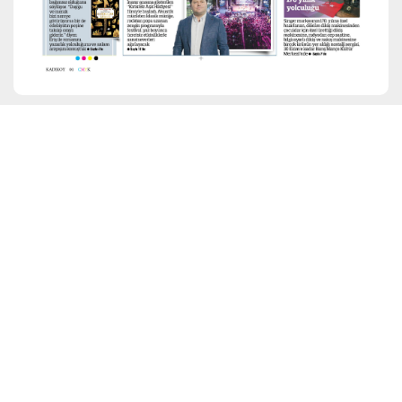
ARŞİV
Ara