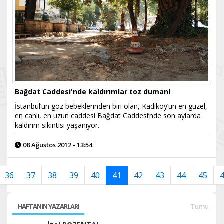
Bağdat Caddesi'nde kaldırımlar toz duman!
İstanbul’un göz bebeklerinden biri olan, Kadıköy’ün en güzel,
en canlı, en uzun caddesi Bağdat Caddesi’nde son aylarda
kaldırım sıkıntısı yaşanıyor.
08 Ağustos 2012 - 13:54
36
37
38
39
40
41
42
43
44
45
HAFTANIN YAZARLARI
Tümü