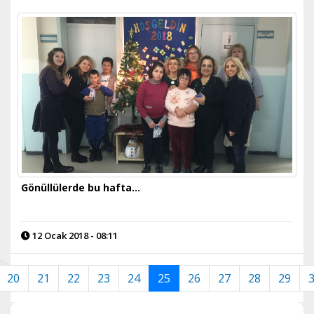
Gönüllülerde bu hafta...
12 Ocak 2018 - 08:11
20
21
22
23
24
25
26
27
28
29