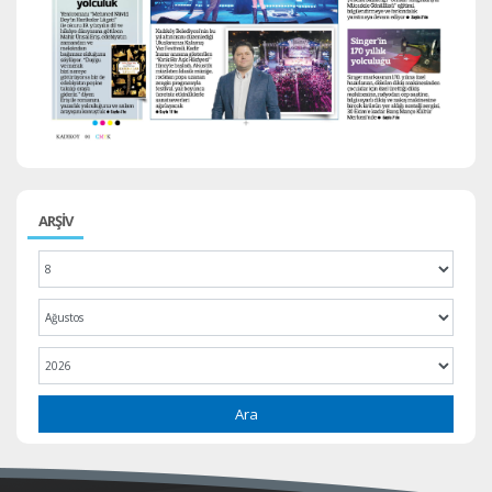
ARŞİV
Ara