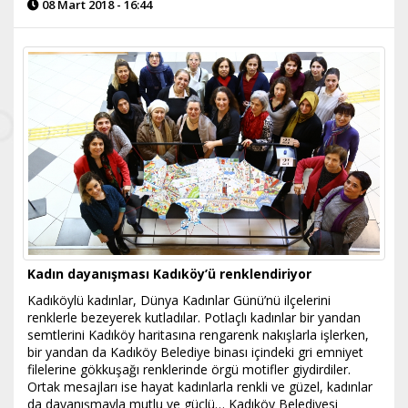
08 Mart 2018 - 16:44
Kadın dayanışması Kadıköy’ü renklendiriyor
Kadıköylü kadınlar, Dünya Kadınlar Günü’nü ilçelerini
renklerle bezeyerek kutladılar. Potlaçlı kadınlar bir yandan
semtlerini Kadıköy haritasına rengarenk nakışlarla işlerken,
bir yandan da Kadıköy Belediye binası içindeki gri emniyet
filelerine gökkuşağı renklerinde örgü motifler giydirdiler.
Ortak mesajları ise hayat kadınlarla renkli ve güzel, kadınlar
da dayanışmayla mutlu ve güçlü… Kadıköy Belediyesi