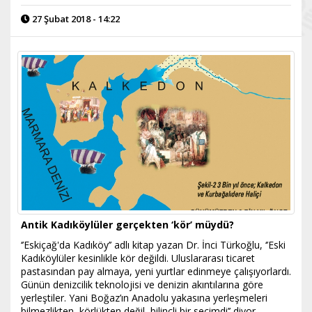
27 Şubat 2018 - 14:22
Antik Kadıköylüler gerçekten ‘kör’ müydü?
‘’Eskiçağ'da Kadıköy’’ adlı kitap yazan Dr. İnci Türkoğlu, ‘’Eski
Kadıköylüler kesinlikle kör değildi. Uluslararası ticaret
pastasından pay almaya, yeni yurtlar edinmeye çalışıyorlardı.
Günün denizcilik teknolojisi ve denizin akıntılarına göre
yerleştiler. Yani Boğaz’ın Anadolu yakasına yerleşmeleri
bilmezlikten, körlükten değil, bilinçli bir seçimdi’’ diyor