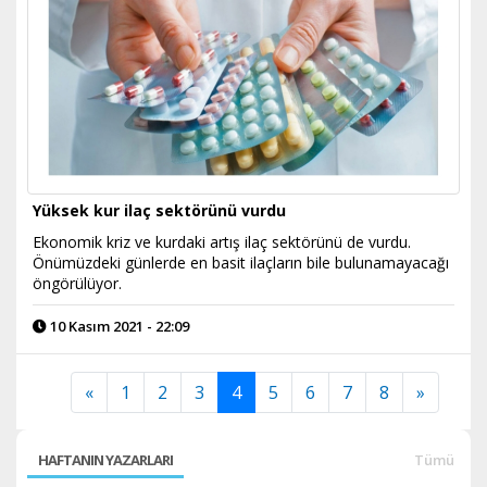
Yüksek kur ilaç sektörünü vurdu
Ekonomik kriz ve kurdaki artış ilaç sektörünü de vurdu.
Önümüzdeki günlerde en basit ilaçların bile bulunamayacağı
öngörülüyor.
10 Kasım 2021 - 22:09
«
1
2
3
4
5
6
7
8
»
HAFTANIN YAZARLARI
Tümü