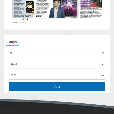
ARŞİV
Ara