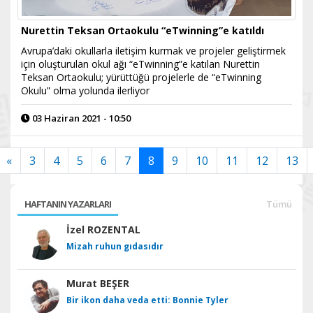
Nurettin Teksan Ortaokulu “eTwinning”e katıldı
Avrupa’daki okullarla iletişim kurmak ve projeler geliştirmek
için oluşturulan okul ağı “eTwinning”e katılan Nurettin
Teksan Ortaokulu; yürüttüğü projelerle de “eTwinning
Okulu” olma yolunda ilerliyor
03 Haziran 2021 - 10:50
«
3
4
5
6
7
8
9
10
11
12
13
HAFTANIN YAZARLARI
Tümü
İzel ROZENTAL
Mizah ruhun gıdasıdır
Murat BEŞER
Bir ikon daha veda etti: Bonnie Tyler