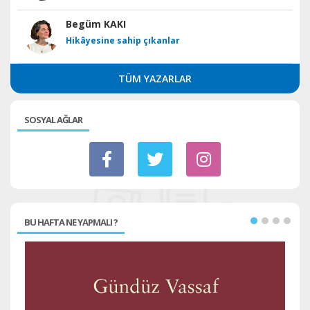
Begüm KAKI
Hikâyesine sahip çıkanlar
TÜM YAZARLAR
SOSYAL AĞLAR
BU HAFTA NE YAPMALI ?