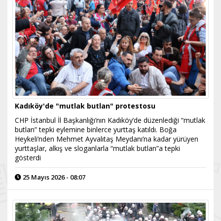
Kadıköy'de "mutlak butlan" protestosu
CHP İstanbul İl Başkanlığı’nın Kadıköy’de düzenlediği “mutlak
butlan” tepki eylemine binlerce yurttaş katıldı. Boğa
Heykeli’nden Mehmet Ayvalıtaş Meydanı’na kadar yürüyen
yurttaşlar, alkış ve sloganlarla “mutlak butlan”a tepki
gösterdi
25 Mayıs 2026 - 08:07