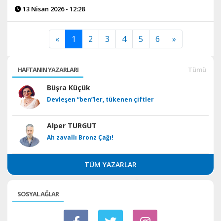
13 Nisan 2026 - 12:28
«
1
2
3
4
5
6
»
HAFTANIN YAZARLARI
Tümü
Büşra Küçük
Devleşen “ben”ler, tükenen çiftler
Alper TURGUT
Ah zavallı Bronz Çağı!
TÜM YAZARLAR
SOSYAL AĞLAR