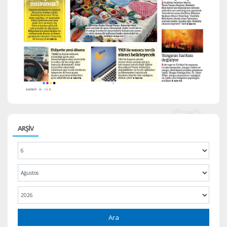
ARŞİV
Ara