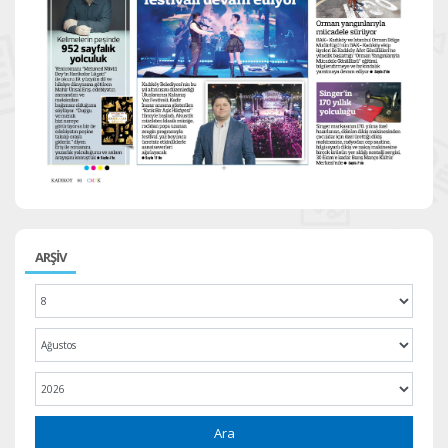
ARŞİV
Ara