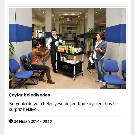
Çaylar belediyeden!
Bu günlerde yolu beledıyeye düşen KadIköylülerı, hoş bır
sürprız beklıyor.
24 Nisan 2014 - 08:19