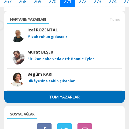
267
268
269
270
271
272
273
274
27
HAFTANIN YAZARLARI
Tümü
İzel ROZENTAL
Mizah ruhun gıdasıdır
Murat BEŞER
Bir ikon daha veda etti: Bonnie Tyler
Begüm KAKI
Hikâyesine sahip çıkanlar
TÜM YAZARLAR
SOSYAL AĞLAR