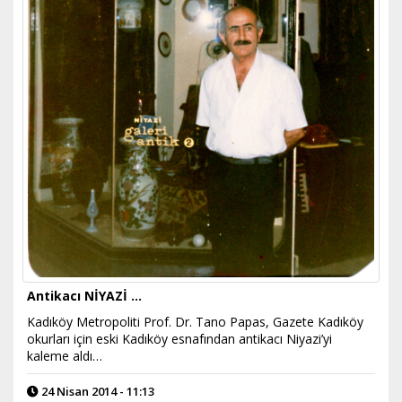
Antikacı NİYAZİ …
Kadıköy Metropoliti Prof. Dr. Tano Papas, Gazete Kadıköy
okurları için eski Kadıköy esnafından antikacı Niyazi’yi
kaleme aldı…
24 Nisan 2014 - 11:13